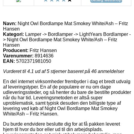
Navn:
Night Owl Bordlampe Mat Smokey White/Ash – Fritz
Hansen
Kategori:
Lamper -> Bordlamper -> LightYears Bordlamper -
> Night Owl Bordlampe Mat Smokey White/Ash – Fritz
Hansen
Producent:
Fritz Hansen
Varenummer:
8914636
EAN:
5702371981050
Vurderet til
4.1
ud af 5 stjerner baseret på
46
anmeldelser
En del internet virksomheder frembyder i dag et bredt udvalg
af leveringstyper. En af de populære er nu om dage
udleveringssteder, og så henter du bare de bestilte produkter
når du har tid. Leveringsmetoden er altså super
uproblematisk, samt typisk desuden den billigste type af
levering ved køb af Night Owl Bordlampe Mat Smokey
White/Ash – Fritz Hansen.
Du burde endvidere beslutte dig for at få pakken leveret
hjem til hvor du bor eller ud til din arbejdsplads.