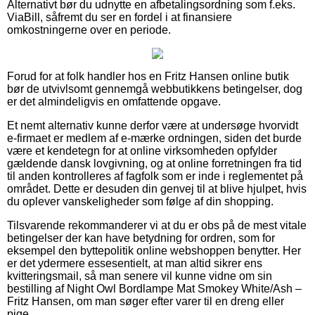
Alternativt bør du udnytte en afbetalingsordning som f.eks.
ViaBill, såfremt du ser en fordel i at finansiere
omkostningerne over en periode.
Forud for at folk handler hos en Fritz Hansen online butik
bør de utvivlsomt gennemgå webbutikkens betingelser, dog
er det almindeligvis en omfattende opgave.
Et nemt alternativ kunne derfor være at undersøge hvorvidt
e-firmaet er medlem af e-mærke ordningen, siden det burde
være et kendetegn for at online virksomheden opfylder
gældende dansk lovgivning, og at online forretningen fra tid
til anden kontrolleres af fagfolk som er inde i reglementet på
området. Dette er desuden din genvej til at blive hjulpet, hvis
du oplever vanskeligheder som følge af din shopping.
Tilsvarende rekommanderer vi at du er obs på de mest vitale
betingelser der kan have betydning for ordren, som for
eksempel den byttepolitik online webshoppen benytter. Her
er det ydermere essesentielt, at man altid sikrer ens
kvitteringsmail, så man senere vil kunne vidne om sin
bestilling af Night Owl Bordlampe Mat Smokey White/Ash –
Fritz Hansen, om man søger efter varer til en dreng eller
pige.