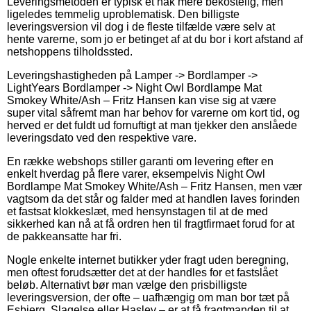
Leveringsmetoden er typisk et hak mere bekostelig, men
ligeledes temmelig uproblematisk. Den billigste
leveringsversion vil dog i de fleste tilfælde være selv at
hente varerne, som jo er betinget af at du bor i kort afstand af
netshoppens tilholdssted.
Leveringshastigheden på Lamper -> Bordlamper ->
LightYears Bordlamper -> Night Owl Bordlampe Mat
Smokey White/Ash – Fritz Hansen kan vise sig at være
super vital såfremt man har behov for varerne om kort tid, og
herved er det fuldt ud fornuftigt at man tjekker den anslåede
leveringsdato ved den respektive vare.
En række webshops stiller garanti om levering efter en
enkelt hverdag på flere varer, eksempelvis Night Owl
Bordlampe Mat Smokey White/Ash – Fritz Hansen, men vær
vagtsom da det står og falder med at handlen laves forinden
et fastsat klokkeslæt, med hensynstagen til at de med
sikkerhed kan nå at få ordren hen til fragtfirmaet forud for at
de pakkeansatte har fri.
Nogle enkelte internet butikker yder fragt uden beregning,
men oftest forudsætter det at der handles for et fastslået
beløb. Alternativt bør man vælge den prisbilligste
leveringsversion, der ofte – uafhængig om man bor tæt på
Esbjerg, Slagelse eller Haslev – er at få fragtmanden til at