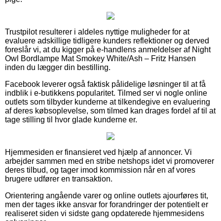
Trustpilot resulterer i aldeles nyttige muligheder for at
evaluere adskillige tidligere kunders reflektioner og derved
foreslår vi, at du kigger på e-handlens anmeldelser af Night
Owl Bordlampe Mat Smokey White/Ash – Fritz Hansen
inden du lægger din bestilling.
Facebook leverer også faktisk pålidelige løsninger til at få
indblik i e-butikkens popularitet. Tilmed ser vi nogle online
outlets som tilbyder kunderne at tilkendegive en evaluering
af deres købsoplevelse, som tilmed kan drages fordel af til at
tage stilling til hvor glade kunderne er.
Hjemmesiden er finansieret ved hjælp af annoncer. Vi
arbejder sammen med en stribe netshops idet vi promoverer
deres tilbud, og tager imod kommission når en af vores
brugere udfører en transaktion.
Orientering angående varer og online outlets ajourføres tit,
men der tages ikke ansvar for forandringer der potentielt er
realiseret siden vi sidste gang opdaterede hjemmesidens