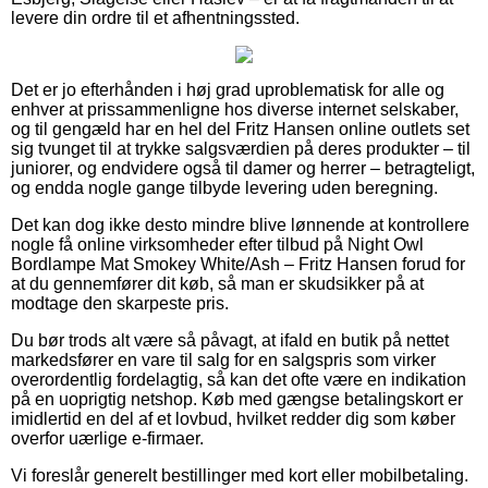
levere din ordre til et afhentningssted.
Det er jo efterhånden i høj grad uproblematisk for alle og
enhver at prissammenligne hos diverse internet selskaber,
og til gengæld har en hel del Fritz Hansen online outlets set
sig tvunget til at trykke salgsværdien på deres produkter – til
juniorer, og endvidere også til damer og herrer – betragteligt,
og endda nogle gange tilbyde levering uden beregning.
Det kan dog ikke desto mindre blive lønnende at kontrollere
nogle få online virksomheder efter tilbud på Night Owl
Bordlampe Mat Smokey White/Ash – Fritz Hansen forud for
at du gennemfører dit køb, så man er skudsikker på at
modtage den skarpeste pris.
Du bør trods alt være så påvagt, at ifald en butik på nettet
markedsfører en vare til salg for en salgspris som virker
overordentlig fordelagtig, så kan det ofte være en indikation
på en uoprigtig netshop. Køb med gængse betalingskort er
imidlertid en del af et lovbud, hvilket redder dig som køber
overfor uærlige e-firmaer.
Vi foreslår generelt bestillinger med kort eller mobilbetaling.