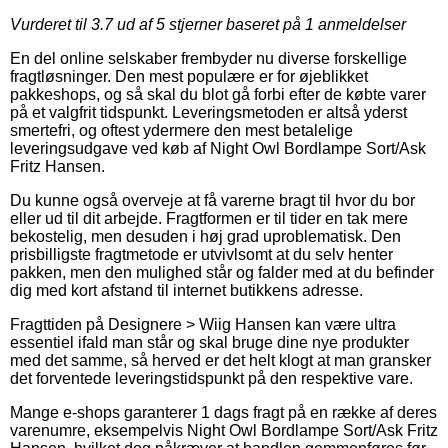
Vurderet til
3.7
ud af 5 stjerner baseret på
1
anmeldelser
En del online selskaber frembyder nu diverse forskellige
fragtløsninger. Den mest populære er for øjeblikket
pakkeshops, og så skal du blot gå forbi efter de købte varer
på et valgfrit tidspunkt. Leveringsmetoden er altså yderst
smertefri, og oftest ydermere den mest betalelige
leveringsudgave ved køb af Night Owl Bordlampe Sort/Ask
Fritz Hansen.
Du kunne også overveje at få varerne bragt til hvor du bor
eller ud til dit arbejde. Fragtformen er til tider en tak mere
bekostelig, men desuden i høj grad uproblematisk. Den
prisbilligste fragtmetode er utvivlsomt at du selv henter
pakken, men den mulighed står og falder med at du befinder
dig med kort afstand til internet butikkens adresse.
Fragttiden på Designere > Wiig Hansen kan være ultra
essentiel ifald man står og skal bruge dine nye produkter
med det samme, så herved er det helt klogt at man gransker
det forventede leveringstidspunkt på den respektive vare.
Mange e-shops garanterer 1 dags fragt på en række af deres
varenumre, eksempelvis Night Owl Bordlampe Sort/Ask Fritz