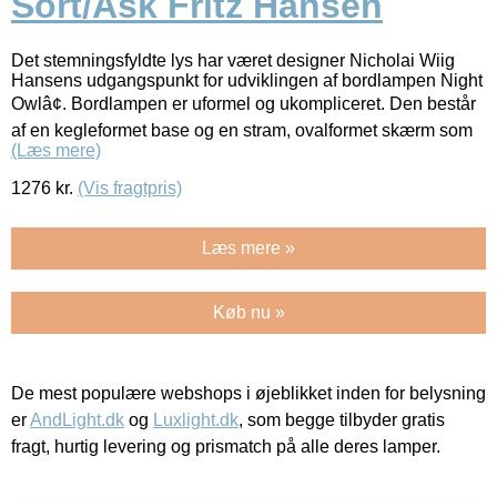
Sort/Ask Fritz Hansen
Det stemningsfyldte lys har været designer Nicholai Wiig
Hansens udgangspunkt for udviklingen af bordlampen Night
Owlâ¢. Bordlampen er uformel og ukompliceret. Den består
af en kegleformet base og en stram, ovalformet skærm som
(Læs mere)
1276
kr.
(Vis fragtpris)
Læs mere »
Køb nu »
De mest populære webshops i øjeblikket inden for belysning
er
AndLight.dk
og
Luxlight.dk
, som begge tilbyder gratis
fragt, hurtig levering og prismatch på alle deres lamper.