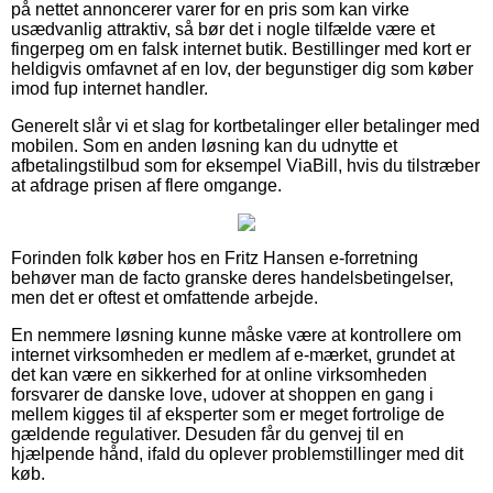
på nettet annoncerer varer for en pris som kan virke
usædvanlig attraktiv, så bør det i nogle tilfælde være et
fingerpeg om en falsk internet butik. Bestillinger med kort er
heldigvis omfavnet af en lov, der begunstiger dig som køber
imod fup internet handler.
Generelt slår vi et slag for kortbetalinger eller betalinger med
mobilen. Som en anden løsning kan du udnytte et
afbetalingstilbud som for eksempel ViaBill, hvis du tilstræber
at afdrage prisen af flere omgange.
Forinden folk køber hos en Fritz Hansen e-forretning
behøver man de facto granske deres handelsbetingelser,
men det er oftest et omfattende arbejde.
En nemmere løsning kunne måske være at kontrollere om
internet virksomheden er medlem af e-mærket, grundet at
det kan være en sikkerhed for at online virksomheden
forsvarer de danske love, udover at shoppen en gang i
mellem kigges til af eksperter som er meget fortrolige de
gældende regulativer. Desuden får du genvej til en
hjælpende hånd, ifald du oplever problemstillinger med dit
køb.