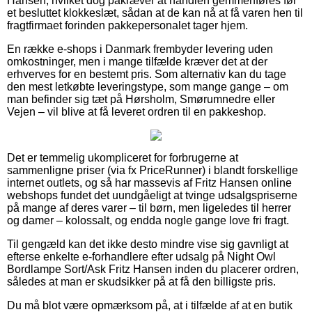
Hansen, hvilket dog påkræver at handlen gemmenføres før
et besluttet klokkeslæt, sådan at de kan nå at få varen hen til
fragtfirmaet forinden pakkepersonalet tager hjem.
En række e-shops i Danmark frembyder levering uden
omkostninger, men i mange tilfælde kræver det at der
erhverves for en bestemt pris. Som alternativ kan du tage
den mest letkøbte leveringstype, som mange gange – om
man befinder sig tæt på Hørsholm, Smørumnedre eller
Vejen – vil blive at få leveret ordren til en pakkeshop.
Det er temmelig ukompliceret for forbrugerne at
sammenligne priser (via fx PriceRunner) i blandt forskellige
internet outlets, og så har massevis af Fritz Hansen online
webshops fundet det uundgåeligt at tvinge udsalgspriserne
på mange af deres varer – til børn, men ligeledes til herrer
og damer – kolossalt, og endda nogle gange love fri fragt.
Til gengæld kan det ikke desto mindre vise sig gavnligt at
efterse enkelte e-forhandlere efter udsalg på Night Owl
Bordlampe Sort/Ask Fritz Hansen inden du placerer ordren,
således at man er skudsikker på at få den billigste pris.
Du må blot være opmærksom på, at i tilfælde af at en butik