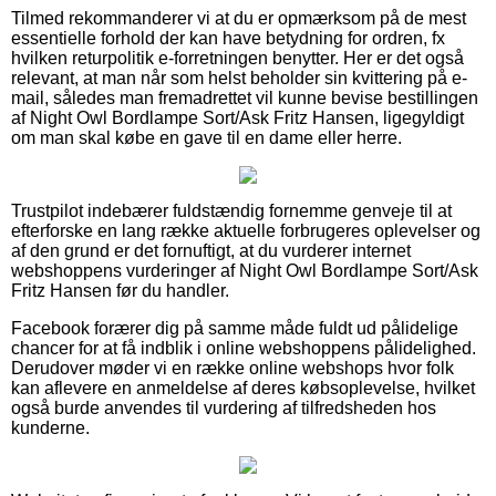
Tilmed rekommanderer vi at du er opmærksom på de mest
essentielle forhold der kan have betydning for ordren, fx
hvilken returpolitik e-forretningen benytter. Her er det også
relevant, at man når som helst beholder sin kvittering på e-
mail, således man fremadrettet vil kunne bevise bestillingen
af Night Owl Bordlampe Sort/Ask Fritz Hansen, ligegyldigt
om man skal købe en gave til en dame eller herre.
Trustpilot indebærer fuldstændig fornemme genveje til at
efterforske en lang række aktuelle forbrugeres oplevelser og
af den grund er det fornuftigt, at du vurderer internet
webshoppens vurderinger af Night Owl Bordlampe Sort/Ask
Fritz Hansen før du handler.
Facebook forærer dig på samme måde fuldt ud pålidelige
chancer for at få indblik i online webshoppens pålidelighed.
Derudover møder vi en række online webshops hvor folk
kan aflevere en anmeldelse af deres købsoplevelse, hvilket
også burde anvendes til vurdering af tilfredsheden hos
kunderne.