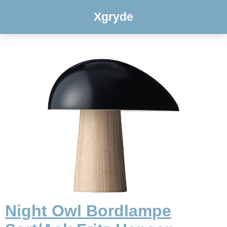
Xgryde
Night Owl Bordlampe