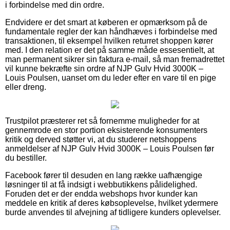
i forbindelse med din ordre.
Endvidere er det smart at køberen er opmærksom på de
fundamentale regler der kan håndhæves i forbindelse med
transaktionen, til eksempel hvilken returret shoppen kører
med. I den relation er det på samme måde essesentielt, at
man permanent sikrer sin faktura e-mail, så man fremadrettet
vil kunne bekræfte sin ordre af NJP Gulv Hvid 3000K –
Louis Poulsen, uanset om du leder efter en vare til en pige
eller dreng.
Trustpilot præsterer ret så fornemme muligheder for at
gennemrode en stor portion eksisterende konsumenters
kritik og derved støtter vi, at du studerer netshoppens
anmeldelser af NJP Gulv Hvid 3000K – Louis Poulsen før
du bestiller.
Facebook fører til desuden en lang række uafhængige
løsninger til at få indsigt i webbutikkens pålidelighed.
Foruden det er der endda webshops hvor kunder kan
meddele en kritik af deres købsoplevelse, hvilket ydermere
burde anvendes til afvejning af tidligere kunders oplevelser.