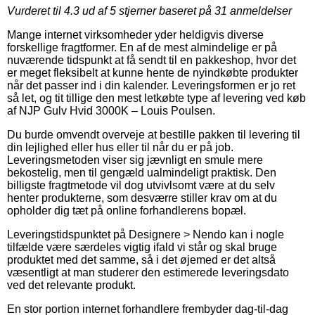
Vurderet til
4.3
ud af 5 stjerner baseret på
31
anmeldelser
Mange internet virksomheder yder heldigvis diverse
forskellige fragtformer. En af de mest almindelige er på
nuværende tidspunkt at få sendt til en pakkeshop, hvor det
er meget fleksibelt at kunne hente de nyindkøbte produkter
når det passer ind i din kalender. Leveringsformen er jo ret
så let, og tit tillige den mest letkøbte type af levering ved køb
af NJP Gulv Hvid 3000K – Louis Poulsen.
Du burde omvendt overveje at bestille pakken til levering til
din lejlighed eller hus eller til når du er på job.
Leveringsmetoden viser sig jævnligt en smule mere
bekostelig, men til gengæld ualmindeligt praktisk. Den
billigste fragtmetode vil dog utvivlsomt være at du selv
henter produkterne, som desværre stiller krav om at du
opholder dig tæt på online forhandlerens bopæl.
Leveringstidspunktet på Designere > Nendo kan i nogle
tilfælde være særdeles vigtig ifald vi står og skal bruge
produktet med det samme, så i det øjemed er det altså
væsentligt at man studerer den estimerede leveringsdato
ved det relevante produkt.
En stor portion internet forhandlere frembyder dag-til-dag