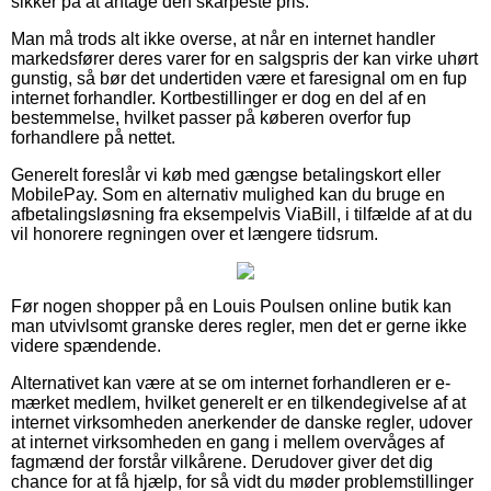
sikker på at antage den skarpeste pris.
Man må trods alt ikke overse, at når en internet handler
markedsfører deres varer for en salgspris der kan virke uhørt
gunstig, så bør det undertiden være et faresignal om en fup
internet forhandler. Kortbestillinger er dog en del af en
bestemmelse, hvilket passer på køberen overfor fup
forhandlere på nettet.
Generelt foreslår vi køb med gængse betalingskort eller
MobilePay. Som en alternativ mulighed kan du bruge en
afbetalingsløsning fra eksempelvis ViaBill, i tilfælde af at du
vil honorere regningen over et længere tidsrum.
Før nogen shopper på en Louis Poulsen online butik kan
man utvivlsomt granske deres regler, men det er gerne ikke
videre spændende.
Alternativet kan være at se om internet forhandleren er e-
mærket medlem, hvilket generelt er en tilkendegivelse af at
internet virksomheden anerkender de danske regler, udover
at internet virksomheden en gang i mellem overvåges af
fagmænd der forstår vilkårene. Derudover giver det dig
chance for at få hjælp, for så vidt du møder problemstillinger