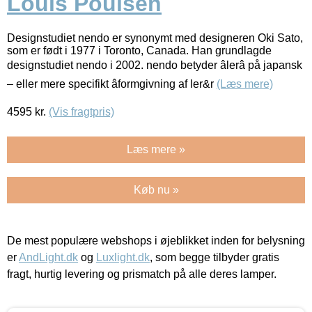
Louis Poulsen
Designstudiet nendo er synonymt med designeren Oki Sato,
som er født i 1977 i Toronto, Canada. Han grundlagde
designstudiet nendo i 2002. nendo betyder âlerâ på japansk
– eller mere specifikt âformgivning af ler&r
(Læs mere)
4595
kr.
(Vis fragtpris)
Læs mere »
Køb nu »
De mest populære webshops i øjeblikket inden for belysning
er
AndLight.dk
og
Luxlight.dk
, som begge tilbyder gratis
fragt, hurtig levering og prismatch på alle deres lamper.