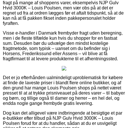
fragt på mange af shoppens varer, eksempelvis NJP Gulv
Hvid 3000K – Louis Poulsen, men vær obs på at det er
regnet ud fra at ordren lægges før et aftalt tidspunkt, så at de
kan nå at få pakken fikset inden pakkepersonalet holder
fyraften.
Visse e-handler i Danmark frembyder fragt uden beregning,
men i de fleste tilfælde kun hvis du shopper for en fastsat
sum. Desuden bør du udvælge den mindst kostelige
fragtmetode, som typisk – uanset om du befinder sig i
Horsens, Frederikssund eller Assens – vil blive at få
fragtfirmaet til at levere produkterne til et afhentningssted.
Det er jo efterhånden ualmindeligt uproblematisk for købere
at finde de laveste priser i blandt flere online butikker, og af
den grund har mange Louis Poulsen shops på nettet været
presset til at at trykke prisniveauet på deres varer – til babyer
og børn, og tillige også til damer og herrer – en hel del, og
endda nogle gange frembyde gratis levering.
Dog kan det alligevel være indbringende at besigtige et par
e-butikker efter tilbud på NJP Gulv Hvid 3000K – Louis
Poulsen forud for at du handler, sådan at du er usvigeligt