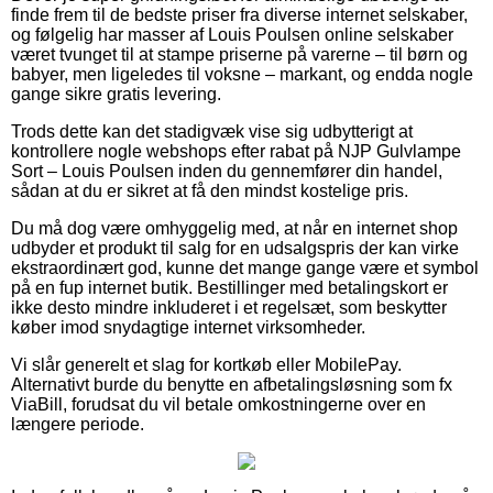
finde frem til de bedste priser fra diverse internet selskaber,
og følgelig har masser af Louis Poulsen online selskaber
været tvunget til at stampe priserne på varerne – til børn og
babyer, men ligeledes til voksne – markant, og endda nogle
gange sikre gratis levering.
Trods dette kan det stadigvæk vise sig udbytterigt at
kontrollere nogle webshops efter rabat på NJP Gulvlampe
Sort – Louis Poulsen inden du gennemfører din handel,
sådan at du er sikret at få den mindst kostelige pris.
Du må dog være omhyggelig med, at når en internet shop
udbyder et produkt til salg for en udsalgspris der kan virke
ekstraordinært god, kunne det mange gange være et symbol
på en fup internet butik. Bestillinger med betalingskort er
ikke desto mindre inkluderet i et regelsæt, som beskytter
køber imod snydagtige internet virksomheder.
Vi slår generelt et slag for kortkøb eller MobilePay.
Alternativt burde du benytte en afbetalingsløsning som fx
ViaBill, forudsat du vil betale omkostningerne over en
længere periode.