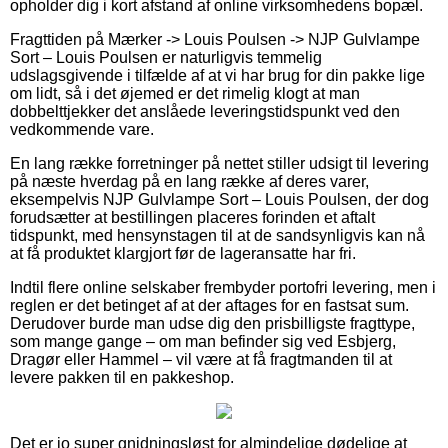
opholder dig i kort afstand af online virksomhedens bopæl.
Fragttiden på Mærker -> Louis Poulsen -> NJP Gulvlampe
Sort – Louis Poulsen er naturligvis temmelig
udslagsgivende i tilfælde af at vi har brug for din pakke lige
om lidt, så i det øjemed er det rimelig klogt at man
dobbelttjekker det anslåede leveringstidspunkt ved den
vedkommende vare.
En lang række forretninger på nettet stiller udsigt til levering
på næste hverdag på en lang række af deres varer,
eksempelvis NJP Gulvlampe Sort – Louis Poulsen, der dog
forudsætter at bestillingen placeres forinden et aftalt
tidspunkt, med hensynstagen til at de sandsynligvis kan nå
at få produktet klargjort før de lageransatte har fri.
Indtil flere online selskaber frembyder portofri levering, men i
reglen er det betinget af at der aftages for en fastsat sum.
Derudover burde man udse dig den prisbilligste fragttype,
som mange gange – om man befinder sig ved Esbjerg,
Dragør eller Hammel – vil være at få fragtmanden til at
levere pakken til en pakkeshop.
Det er jo super gnidningsløst for almindelige dødelige at