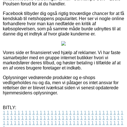
Poulsen forud for at du handler.
Facebook tilbyder dig også rigtig troværdige chancer for at få
kendskab til netshoppens popularitet. Her ser vi nogle online
forhandlere hvor man kan nedfælde en kritik af
købsoplevelsen, som på samme måde burde udnyttes til at
danne dig et indtryk af hvor glade kunderne er.
Vores side er finansieret ved hjælp af reklamer. Vi har faste
samarbejder med en gruppe internet butikker hvori vi
markedsfører deres tilbud, og høster betaling i tilfælde af at
en af vores brugere foretager et indkøb.
Oplysninger vedrørende produkter og e-shops
vedligeholdes nu og da, men vi påtager os intet ansvar for
rettelser der er blevet iværksat siden vi senest opdaterede
hjemmesidens oplysninger.
BITLY:
1
1
1
1
1
1
1
1
1
1
1
1
1
1
1
1
1
1
1
1
1
1
1
1
1
1
1
1
1
1
1
1
1
1
1
1
1
1
1
1
1
1
1
1
1
1
1
1
1
1
1
1
1
1
1
1
1
1
1
1
1
1
1
1
1
1
1
1
1
1
1
1
1
1
1
1
1
1
1
1
1
1
1
1
1
1
1
1
1
1
1
1
1
1
1
1
1
1
1