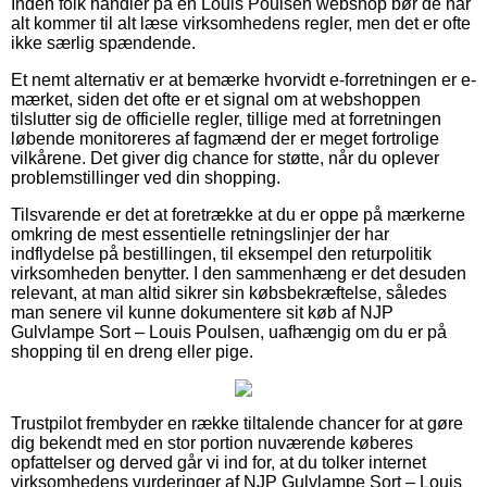
Inden folk handler på en Louis Poulsen webshop bør de når
alt kommer til alt læse virksomhedens regler, men det er ofte
ikke særlig spændende.
Et nemt alternativ er at bemærke hvorvidt e-forretningen er e-
mærket, siden det ofte er et signal om at webshoppen
tilslutter sig de officielle regler, tillige med at forretningen
løbende monitoreres af fagmænd der er meget fortrolige
vilkårene. Det giver dig chance for støtte, når du oplever
problemstillinger ved din shopping.
Tilsvarende er det at foretrække at du er oppe på mærkerne
omkring de mest essentielle retningslinjer der har
indflydelse på bestillingen, til eksempel den returpolitik
virksomheden benytter. I den sammenhæng er det desuden
relevant, at man altid sikrer sin købsbekræftelse, således
man senere vil kunne dokumentere sit køb af NJP
Gulvlampe Sort – Louis Poulsen, uafhængig om du er på
shopping til en dreng eller pige.
Trustpilot frembyder en række tiltalende chancer for at gøre
dig bekendt med en stor portion nuværende køberes
opfattelser og derved går vi ind for, at du tolker internet
virksomhedens vurderinger af NJP Gulvlampe Sort – Louis