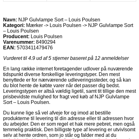
Navn:
NJP Gulvlampe Sort – Louis Poulsen
Kategori:
Mærker -> Louis Poulsen -> NJP Gulvlampe Sort
– Louis Poulsen
Producent:
Louis Poulsen
Varenummer:
8490294
EAN:
5703411479476
Vurderet til
4.9
ud af 5 stjerner baseret på
12
anmeldelser
En lang række internet foretagender udlover på nuværende
tidspunkt diverse forskellige leveringstyper. Den mest
benyttede er for nærværende udleveringssteder, og så kan
du blot hente de købte varer når det passer dig bedst.
Leveringstypen er altså vældig ligetil, samt tit tillige den mest
prisbevidste mulighed for fragt ved køb af NJP Gulvlampe
Sort – Louis Poulsen.
Du kunne lige så vel afveje for og imod at bestille
produkterne til levering til din adresse eller til adressen hvor
du arbejder. Den er som regel et hak mere pebret, men også
temmelig praktisk. Den billigste type af levering er utvivlsomt
selv at hente ordren, som jo står og falder med at du