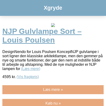
Xgryde
NJP Gulvlampe Sort –
Louis Poulsen
DesignNendo for Louis Poulsen KonceptNJP gulvlampe i
sort ligner den klassiske arkitektlampe, men den gemmer på
nye og smarte funktioner, der gør den nem at indstille både
til arbejde og afslapning. Med de nye muligheder er NJP
lampen for
(Læs mere)
4595
kr.
(Vis fragtpris)
Læs mere »
Køb nu »