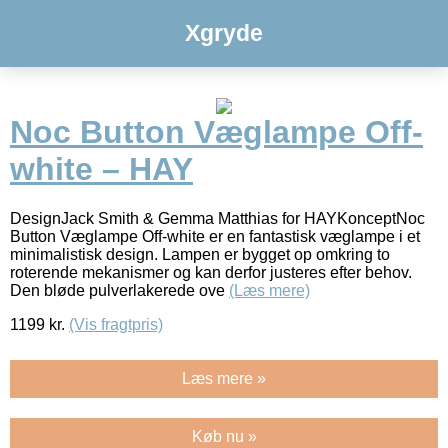
Xgryde
Noc Button Væglampe Off-
white – HAY
DesignJack Smith & Gemma Matthias for HAYKonceptNoc
Button Væglampe Off-white er en fantastisk væglampe i et
minimalistisk design. Lampen er bygget op omkring to
roterende mekanismer og kan derfor justeres efter behov.
Den bløde pulverlakerede ove
(Læs mere)
1199
kr.
(Vis fragtpris)
Læs mere »
Køb nu »