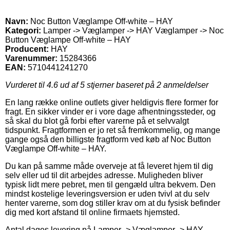
Navn:
Noc Button Væglampe Off-white – HAY
Kategori:
Lamper -> Væglamper -> HAY Væglamper -> Noc
Button Væglampe Off-white – HAY
Producent:
HAY
Varenummer:
15284366
EAN:
5710441241270
Vurderet til
4.6
ud af 5 stjerner baseret på
2
anmeldelser
En lang række online outlets giver heldigvis flere former for
fragt. En sikker vinder er i vore dage afhentningssteder, og
så skal du blot gå forbi efter varerne på et selvvalgt
tidspunkt. Fragtformen er jo ret så fremkommelig, og mange
gange også den billigste fragtform ved køb af Noc Button
Væglampe Off-white – HAY.
Du kan på samme måde overveje at få leveret hjem til dig
selv eller ud til dit arbejdes adresse. Muligheden bliver
typisk lidt mere pebret, men til gengæld ultra bekvem. Den
mindst kostelige leveringsversion er uden tvivl at du selv
henter varerne, som dog stiller krav om at du fysisk befinder
dig med kort afstand til online firmaets hjemsted.
Antal dages levering på Lamper -> Væglamper -> HAY