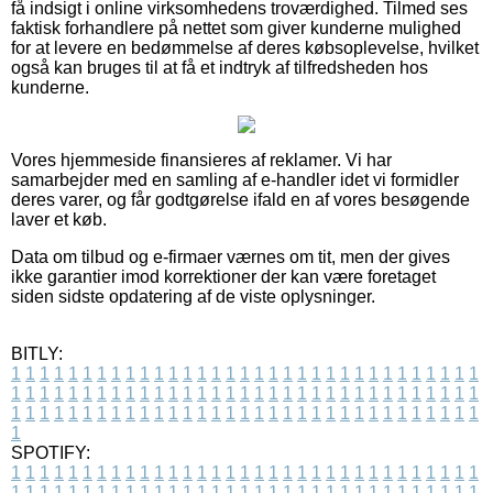
få indsigt i online virksomhedens troværdighed. Tilmed ses
faktisk forhandlere på nettet som giver kunderne mulighed
for at levere en bedømmelse af deres købsoplevelse, hvilket
også kan bruges til at få et indtryk af tilfredsheden hos
kunderne.
Vores hjemmeside finansieres af reklamer. Vi har
samarbejder med en samling af e-handler idet vi formidler
deres varer, og får godtgørelse ifald en af vores besøgende
laver et køb.
Data om tilbud og e-firmaer værnes om tit, men der gives
ikke garantier imod korrektioner der kan være foretaget
siden sidste opdatering af de viste oplysninger.
BITLY:
1
1
1
1
1
1
1
1
1
1
1
1
1
1
1
1
1
1
1
1
1
1
1
1
1
1
1
1
1
1
1
1
1
1
1
1
1
1
1
1
1
1
1
1
1
1
1
1
1
1
1
1
1
1
1
1
1
1
1
1
1
1
1
1
1
1
1
1
1
1
1
1
1
1
1
1
1
1
1
1
1
1
1
1
1
1
1
1
1
1
1
1
1
1
1
1
1
1
1
1
SPOTIFY:
1
1
1
1
1
1
1
1
1
1
1
1
1
1
1
1
1
1
1
1
1
1
1
1
1
1
1
1
1
1
1
1
1
1
1
1
1
1
1
1
1
1
1
1
1
1
1
1
1
1
1
1
1
1
1
1
1
1
1
1
1
1
1
1
1
1