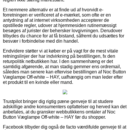
Et nemmere alternativ er at finde ud af hvorvidt e-
forretningen er verificeret af e-mærket, som ofte er en
antydning af at internet virksomheden accepterer de
opstillede regler, udover at hjemmesiden rutinemæssigt
besøges af jurister der behersker lovgivningen. Derudover
tilbydes du chance for at få bistand, såfremt du udsættes for
besvær i forbindelse med din handel.
Endvidere støtter vi at køber er på vagt for de mest vitale
retningslinjer der har indvirkning på bestillingen, fx den
returpolitik netbutikken har. I den sammenhæng er det
samtidig afgørende, at man stadig gemmer ens ordremail,
således man senere kan eftervise bestillingen af Noc Button
Væglampe Off-white – HAY, uafhængig om man leder efter
et produkt til en kvinde eller mand.
Trustpilot bringer dig rigtig pæne genveje til at studere
adskillige andre konsumenters opfattelser og herved kan det
anbefales, at du gransker webbutikkens omtaler af Noc
Button Væglampe Off-white – HAY før du shopper.
Facebook tilbyder dig også de facto værdifulde genveje til at