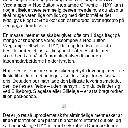
Væglamper -> Noc Button Væglampe Off-white – HAY kan i
nogle tilfælde være temmelig bestemmende hvis du absolut
skal bruge varen lige om lidt, og med det formål er det
tydeligvis klogt at vi tjekker den estimerede leveringsdato på
den pågældende vare.
En masse internet selskaber giver løfte om 1 dags fragt på
mange af shoppens varer, eksempelvis Noc Button
Væglampe Off-white – HAY, der dog forudsætter at du
bestiller inden et fastsat tidspunkt, således at de med
sikkerhed kan nå at få produktet afsendt forinden
lagermedarbejderne holder fyraften.
Nogle enkelte online shops sikrer gebyrfri levering, men i de
fleste tilfælde er det betinget af at du aftager for en fastsat
pris. Desuden bør man tage den billigste leveringsmetode,
der i de fleste tilfælde – uden hensyn til om du befinder sig
ved Silkeborg, Slagelse eller Gilleleje – er at få bragt ordren
til en pakkeshop.
Det er jo ret så uproblematisk for almindelige mennesker at
finde information om priser i blandt flere internet outlets, og
så har adskillige HAY internet selskaber i Danmark fundet