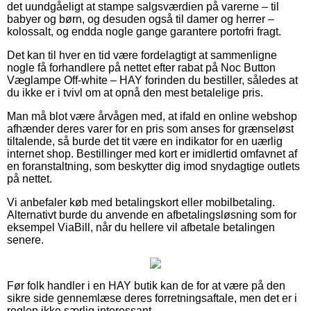
det uundgåeligt at stampe salgsværdien på varerne – til
babyer og børn, og desuden også til damer og herrer –
kolossalt, og endda nogle gange garantere portofri fragt.
Det kan til hver en tid være fordelagtigt at sammenligne
nogle få forhandlere på nettet efter rabat på Noc Button
Væglampe Off-white – HAY forinden du bestiller, således at
du ikke er i tvivl om at opnå den mest betalelige pris.
Man må blot være årvågen med, at ifald en online webshop
afhænder deres varer for en pris som anses for grænseløst
tiltalende, så burde det tit være en indikator for en uærlig
internet shop. Bestillinger med kort er imidlertid omfavnet af
en foranstaltning, som beskytter dig imod snydagtige outlets
på nettet.
Vi anbefaler køb med betalingskort eller mobilbetaling.
Alternativt burde du anvende en afbetalingsløsning som for
eksempel ViaBill, når du hellere vil afbetale betalingen
senere.
Før folk handler i en HAY butik kan de for at være på den
sikre side gennemlæse deres forretningsaftale, men det er i
reglen ikke særlig interessant.