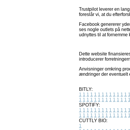
Trustpilot leverer en lan
foreslår vi, at du efterfo
Facebook genererer yderm
ses nogle outlets på nett
udnyttes til at fornemme 
Dette website finansiere
introducerer forretninger
Anvisninger omkring prod
ændringer der eventuelt e
BITLY:
1
1
1
1
1
1
1
1
1
1
1
1
1
1
1
1
1
1
1
1
1
1
1
1
1
1
SPOTIFY:
1
1
1
1
1
1
1
1
1
1
1
1
1
1
1
1
1
1
1
1
1
1
1
1
1
1
CUTTLY BIO:
1