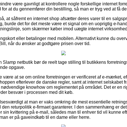
ndre være gavnligt at kontrollere nogle forskellige internet forre
or at du gennemfører din bestilling, så man er tryg ved at få de
, at såfremt en internet shop afsætter deres varer til en salgspr
 burde det for det meste være et signal om en uoprigtig e-hand
 retningslinje, som skærmer køber imod uægte internet virksomhed
ingskort eller betalinger med mobilen. Alternativt kunne du over
Bill, når du ønsker at godtgøre prisen over tid.
 Slamp netbutik bør de reelt tage stilling til butikkens forretnin
nde opgave.
 være at se om online forretningen er verificeret af e-mærket, e
shoppen efterlever de danske regler, samt at internet selskabet fr
n nødvendige knowhow om reglementet på området. Det er en rig
møder besvær i processen med dit køb.
sesværdigt at man er vaks omkring de mest essentielle retnings
 den returpolitik e-firmaet garanterer. I den sammenhæng er det 
 sin kvittering på e-mail, således man til enhver tid vil kunne e
an er på gaveindkøb til en dame eller herre.