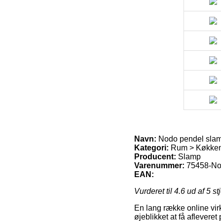
Navn:
Nodo pendel sla
Kategori:
Rum > Køkken 
Producent:
Slamp
Varenummer:
75458-No
EAN:
Vurderet til
4.6
ud af 5 st
En lang række online vir
øjeblikket at få afleveret