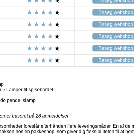
Besøg webshop
Besøg webshop
Besøg webshop
Besøg webshop
Besøg webshop
Besøg webshop
mp
> Lamper til spisebordet
do pendel slamp
jerner baseret på
28
anmeldelser
ksomheder foreslår efterhånden flere leveringsmåder. En af de 
 pakken hos en pakkeshop, som giver dig fleksibiliteten til at hen