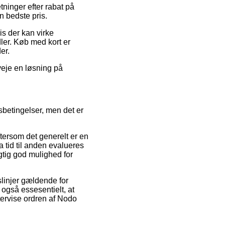
tninger efter rabat på
n bedste pris.
is der kan virke
ler. Køb med kort er
er.
veje en løsning på
gsbetingelser, men det er
ftersom det generelt er en
a tid til anden evalueres
tig god mulighed for
linjer gældende for
også essesentielt, at
ftervise ordren af Nodo