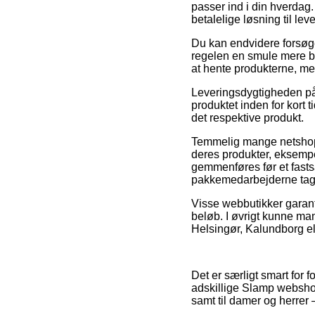
passer ind i din hverdag
betalelige løsning til le
Du kan endvidere forsøge 
regelen en smule mere bek
at hente produkterne, men
Leveringsdygtigheden på
produktet inden for kort t
det respektive produkt.
Temmelig mange netshops 
deres produkter, eksemp
gemmenføres før et fasts
pakkemedarbejderne tag
Visse webbutikker garant
beløb. I øvrigt kunne ma
Helsingør, Kalundborg elle
Det er særligt smart for 
adskillige Slamp webshop
samt til damer og herrer 