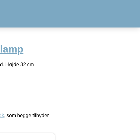
slamp
vid. Højde 32 cm
dk
, som begge tilbyder