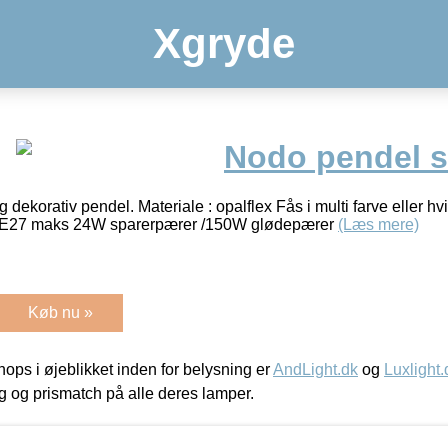
Xgryde
Nodo pendel 
ekorativ pendel. Materiale : opalflex Fås i multi farve eller h
g E27 maks 24W sparerpærer /150W glødepærer
(Læs mere)
Køb nu »
ps i øjeblikket inden for belysning er
AndLight.dk
og
Luxlight.
ing og prismatch på alle deres lamper.