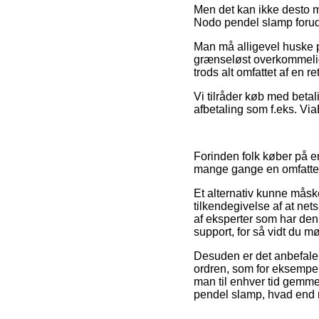
Men det kan ikke desto mi
Nodo pendel slamp forud f
Man må alligevel huske på
grænseløst overkommelig,
trods alt omfattet af en
Vi tilråder køb med betal
afbetaling som f.eks. Via
Forinden folk køber på en
mange gange en omfatte
Et alternativ kunne måske
tilkendegivelse af at net
af eksperter som har de
support, for så vidt du 
Desuden er det anbefalel
ordren, som for eksempel
man til enhver tid gemmer
pendel slamp, hvad end m