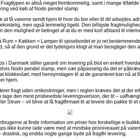
. Fragttypen er altså meget fremkommelig, samt i mange tilfæld
vering ved køb af Nodo pendel slamp.
at få varerne sendt hjem til hvor du bor eller til dit arbejdes ad
ostelig, men også temmelig ligetil. Den billigste fragtmulighed 
 den mulighed er betinget af at du er med kort afstand til inte
 Rum > Køkken > Lamper til spisebordet er jo ret bestemmende 
id, så af den grund er det tydeligvis klogt at man besigtiger den 
i Danmark stiller garanti om levering på blot en enkelt hverd
elvis Nodo pendel slamp, men vær påpasselig da det er påkræv
at klokkeslæt, med hensynstagen til at de garanteret kan nå at f
er hjem.
erer fragt uden omkostninger, men i reglen kræves det at der er
n tage den mest prisbevidste leveringsversion, der tit – uafhæng
r Struer – vil blive at få fragtfirmaet til at levere din pakke til e
forbrugerne at finde information om priser hos forskellige e-butik
s ikke kunne lade være med at mindske prisniveauet på varerne
– drastisk, og endda nogle gange byde på fragtfri levering.