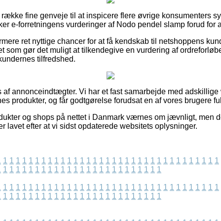
g række fine genveje til at inspicere flere øvrige konsumenters 
rsker e-forretningens vurderinger af Nodo pendel slamp forud for at
ere ret nyttige chancer for at få kendskab til netshoppens kun
et som gør det muligt at tilkendegive en vurdering af ordreforløbe
kundernes tilfredshed.
s af annonceindtægter. Vi har et fast samarbejde med adskillig
nes produkter, og får godtgørelse forudsat en af vores brugere fu
ukter og shops på nettet i Danmark værnes om jævnligt, men de
r lavet efter at vi sidst opdaterede websitets oplysninger.
1
1
1
1
1
1
1
1
1
1
1
1
1
1
1
1
1
1
1
1
1
1
1
1
1
1
1
1
1
1
1
1
1
1
1
1
1
1
1
1
1
1
1
1
1
1
1
1
1
1
1
1
1
1
1
1
1
1
1
1
1
1
1
1
1
1
1
1
1
1
1
1
1
1
1
1
1
1
1
1
1
1
1
1
1
1
1
1
1
1
1
1
1
1
1
1
1
1
1
1
1
1
1
1
1
1
1
1
1
1
1
1
1
1
1
1
1
1
1
1
1
1