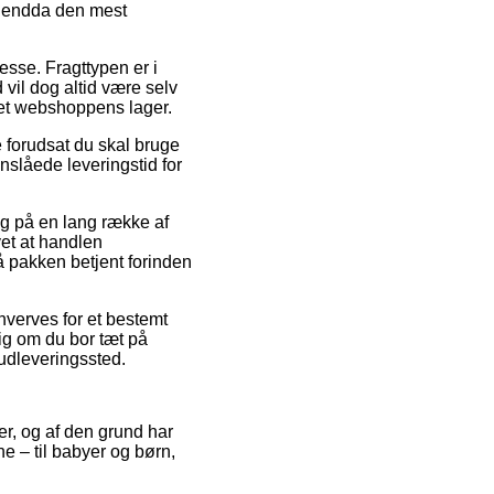
e endda den mest
resse. Fragttypen er i
vil dog altid være selv
rnet webshoppens lager.
forudsat du skal bruge
anslåede leveringstid for
ag på en lang række af
et at handlen
å pakken betjent forinden
hverves for et bestemt
ig om du bor tæt på
t udleveringssted.
ker, og af den grund har
 – til babyer og børn,