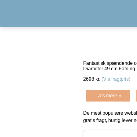
Fantastisk spændende og d
Diameter 49 cm Fatnin
2698
kr.
(Vis fragtpris)
Læs mere »
De mest populære websho
gratis fragt, hurtig lever