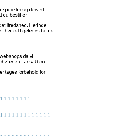
synspunkter og derved
 du bestiller.
detilfredshed. Herinde
t, hvilket ligeledes burde
e webshops da vi
ldfører en transaktion.
r tages forbehold for
1
1
1
1
1
1
1
1
1
1
1
1
1
1
1
1
1
1
1
1
1
1
1
1
1
1