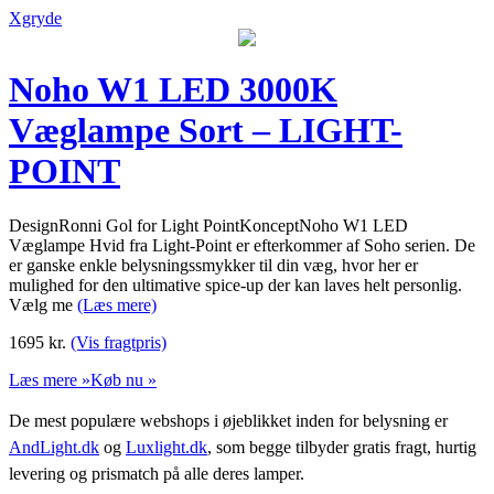
Xgryde
Noho W1 LED 3000K
Væglampe Sort – LIGHT-
POINT
DesignRonni Gol for Light PointKonceptNoho W1 LED
Væglampe Hvid fra Light-Point er efterkommer af Soho serien. De
er ganske enkle belysningssmykker til din væg, hvor her er
mulighed for den ultimative spice-up der kan laves helt personlig.
Vælg me
(Læs mere)
1695
kr.
(Vis fragtpris)
Læs mere »
Køb nu »
De mest populære webshops i øjeblikket inden for belysning er
AndLight.dk
og
Luxlight.dk
, som begge tilbyder gratis fragt, hurtig
levering og prismatch på alle deres lamper.