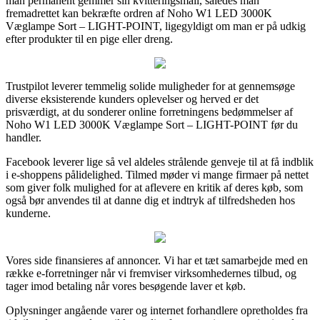
man permanent gemmer sin kvitteringsmail, således man
fremadrettet kan bekræfte ordren af Noho W1 LED 3000K
Væglampe Sort – LIGHT-POINT, ligegyldigt om man er på udkig
efter produkter til en pige eller dreng.
Trustpilot leverer temmelig solide muligheder for at gennemsøge
diverse eksisterende kunders oplevelser og herved er det
prisværdigt, at du sonderer online forretningens bedømmelser af
Noho W1 LED 3000K Væglampe Sort – LIGHT-POINT før du
handler.
Facebook leverer lige så vel aldeles strålende genveje til at få indblik
i e-shoppens pålidelighed. Tilmed møder vi mange firmaer på nettet
som giver folk mulighed for at aflevere en kritik af deres køb, som
også bør anvendes til at danne dig et indtryk af tilfredsheden hos
kunderne.
Vores side finansieres af annoncer. Vi har et tæt samarbejde med en
række e-forretninger når vi fremviser virksomhedernes tilbud, og
tager imod betaling når vores besøgende laver et køb.
Oplysninger angående varer og internet forhandlere opretholdes fra