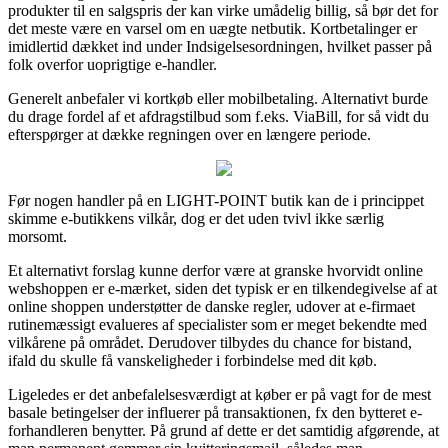
produkter til en salgspris der kan virke umådelig billig, så bør det for
det meste være en varsel om en uægte netbutik. Kortbetalinger er
imidlertid dækket ind under Indsigelsesordningen, hvilket passer på
folk overfor uoprigtige e-handler.
Generelt anbefaler vi kortkøb eller mobilbetaling. Alternativt burde
du drage fordel af et afdragstilbud som f.eks. ViaBill, for så vidt du
efterspørger at dække regningen over en længere periode.
Før nogen handler på en LIGHT-POINT butik kan de i princippet
skimme e-butikkens vilkår, dog er det uden tvivl ikke særlig
morsomt.
Et alternativt forslag kunne derfor være at granske hvorvidt online
webshoppen er e-mærket, siden det typisk er en tilkendegivelse af at
online shoppen understøtter de danske regler, udover at e-firmaet
rutinemæssigt evalueres af specialister som er meget bekendte med
vilkårene på området. Derudover tilbydes du chance for bistand,
ifald du skulle få vanskeligheder i forbindelse med dit køb.
Ligeledes er det anbefalelsesværdigt at køber er på vagt for de mest
basale betingelser der influerer på transaktionen, fx den bytteret e-
forhandleren benytter. På grund af dette er det samtidig afgørende, at