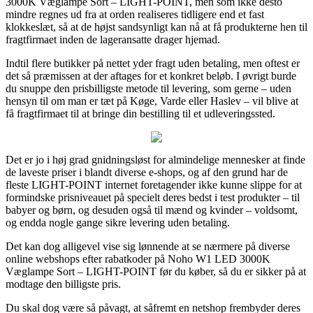
3000K Væglampe Sort – LIGHT-POINT, men som ikke desto
mindre regnes ud fra at orden realiseres tidligere end et fast
klokkeslæt, så at de højst sandsynligt kan nå at få produkterne hen til
fragtfirmaet inden de lageransatte drager hjemad.
Indtil flere butikker på nettet yder fragt uden betaling, men oftest er
det så præmissen at der aftages for et konkret beløb. I øvrigt burde
du snuppe den prisbilligste metode til levering, som gerne – uden
hensyn til om man er tæt på Køge, Varde eller Haslev – vil blive at
få fragtfirmaet til at bringe din bestilling til et udleveringssted.
Det er jo i høj grad gnidningsløst for almindelige mennesker at finde
de laveste priser i blandt diverse e-shops, og af den grund har de
fleste LIGHT-POINT internet foretagender ikke kunne slippe for at
formindske prisniveauet på specielt deres bedst i test produkter – til
babyer og børn, og desuden også til mænd og kvinder – voldsomt,
og endda nogle gange sikre levering uden betaling.
Det kan dog alligevel vise sig lønnende at se nærmere på diverse
online webshops efter rabatkoder på Noho W1 LED 3000K
Væglampe Sort – LIGHT-POINT før du køber, så du er sikker på at
modtage den billigste pris.
Du skal dog være så påvagt, at såfremt en netshop frembyder deres