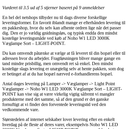
Vurderet til
3.5
ud af 5 stjerner baseret på
9
anmeldelser
En hel del netshops tilbyder nu til dags diverse forskellige
leveringsformer. En favorit iblandt mange er efterhånden levering til
en pakkeshop, hvor du selv kan afhente ordren lige når det passer
dig. Den er jo vældig gnidningsløs, og typisk endda den mindst
kostelige leveringsmåde ved køb af Noho W1 LED 3000K
Væglampe Sort – LIGHT-POINT.
Du kan omvendt påtænke at vælge at få leveret til din bopæl eller til
adressen hvor du arbejder. Fragtløsningen bliver mange gange en
tand mindre prisbillig, men omvendt ret så enkel. Den mindst
kostelige slags levering er unægtelig selv at hente pakken, som dog
er betinget af at du har bopæl nærved e-forhandlerens bopæl.
Antal dages levering på Lamper -> Væglamper -> Light Point
Væglamper -> Noho W1 LED 3000K Væglampe Sort – LIGHT-
POINT kan vise sig at være virkelig vigtig såfremt vi mangler
produkterne med det samme, så af den grund er det ganske
fornuftigt at vi finder den forventede leveringstid ved den
vedkommende vare.
Størstedelen af internet selskaber lover levering efter en enkelt
hverdag på de fleste af deres varer, eksempelvis Noho W1 LED