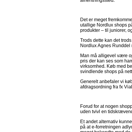
afhentningssted.
Det er meget fremkommelig
utallige Nordlux shops på
produkter – til juniorer,
Trods dette kan det trods 
Nordlux Agnes Runddel med
Man må alligevel være opm
pris der kan ses som ham
virksomhed. Køb med beta
svindlende shops på nett
Generelt anbefaler vi kø
afdragsordning fra fx ViaB
Forud for at nogen shopp
uden tvivl en tidskræve
Et andet alternativ kunn
på at e-forretningen adly