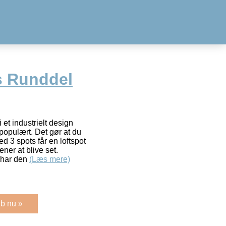
s Runddel
et industrielt design
 populært. Det gør at du
3 spots får en loftspot
ner at blive set.
t har den
(Læs mere)
b nu »