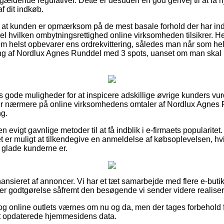
ldende regulativer. Dette er desuden en god genvej til at få hjæ
f dit indkøb.
t at kunden er opmærksom på de mest basale forhold der har in
pel hvilken ombytningsrettighed online virksomheden tilsikrer. H
m helst opbevarer ens ordrekvittering, således man når som hel
g af Nordlux Agnes Runddel med 3 spots, uanset om man skal k
as gode muligheder for at inspicere adskillige øvrige kunders vur
gger nærmere på online virksomhedens omtaler af Nordlux Agnes
ng.
n evigt gavnlige metoder til at få indblik i e-firmaets popularite
et er muligt at tilkendegive en anmeldelse af købsoplevelsen, hv
r glade kunderne er.
nsieret af annoncer. Vi har et tæt samarbejde med flere e-butikk
ter godtgørelse såfremt den besøgende vi sender videre realiser
g online outlets værnes om nu og da, men der tages forbehold f
dst opdaterede hjemmesidens data.