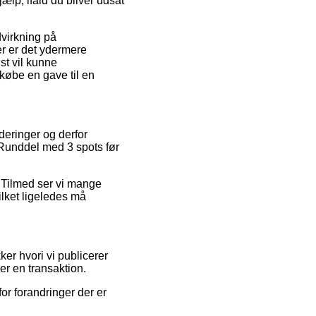
lp, ifald du bliver udsat
dvirkning på
er er det ydermere
st vil kunne
øbe en gave til en
deringer og derfor
 Runddel med 3 spots før
t. Tilmed ser vi mange
ilket ligeledes må
er hvori vi publicerer
er en transaktion.
or forandringer der er