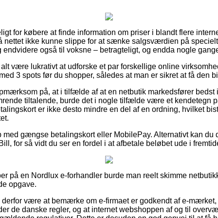
t for købere at finde information om priser i blandt flere interne
 nettet ikke kunne slippe for at sænke salgsværdien på specielt 
 og endvidere også til voksne – betragteligt, og endda nogle gange
alt være lukrativt at udforske et par forskellige online virksomhe
 3 spots før du shopper, således at man er sikret at få den bill
ærksom på, at i tilfælde af at en netbutik markedsfører bedst i te
rende tiltalende, burde det i nogle tilfælde være et kendetegn p
lingskort er ikke desto mindre en del af en ordning, hvilket bi
et.
b med gængse betalingskort eller MobilePay. Alternativt kan du d
ill, for så vidt du ser en fordel i at afbetale beløbet ude i fremtid
er på en Nordlux e-forhandler burde man reelt skimme netbutikk
nde opgave.
e derfor være at bemærke om e-firmaet er godkendt af e-mærket, s
der de danske regler, og at internet webshoppen af og til overvæ