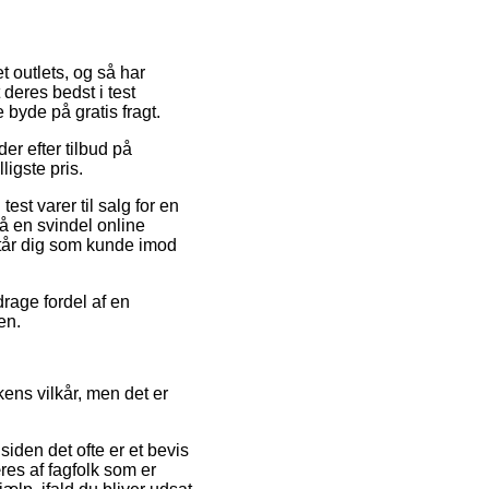
t outlets, og så har
deres bedst i test
 byde på gratis fragt.
der efter tilbud på
igste pris.
st varer til salg for en
å en svindel online
står dig som kunde imod
rage fordel af en
en.
ens vilkår, men det er
iden det ofte er et bevis
res af fagfolk som er