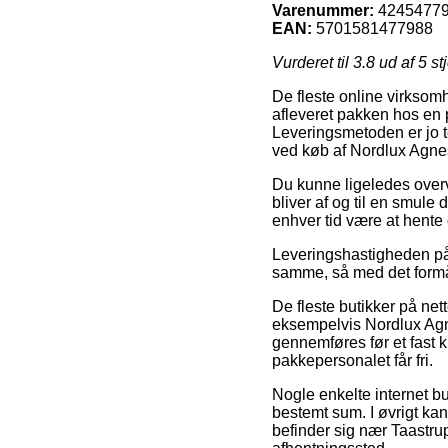
Varenummer:
4245477
EAN:
5701581477988
Vurderet til
3.8
ud af 5 st
De fleste online virksomh
afleveret pakken hos en p
Leveringsmetoden er jo t
ved køb af Nordlux Agne
Du kunne ligeledes overve
bliver af og til en smule 
enhver tid være at hente
Leveringshastigheden på 
samme, så med det formål 
De fleste butikker på net
eksempelvis Nordlux Agne
gennemføres før et fast k
pakkepersonalet får fri.
Nogle enkelte internet bu
bestemt sum. I øvrigt ka
befinder sig nær Taastrup,