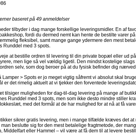
986
jerner baseret på
49
anmeldelser
eder tilbyder i dag mange forskellige leveringsmidler. En af favori
akkeshop, fordi du dermed nemt kan hente de bestilte varer på et
emmelig fleksibel, samt mange gange ydermere den mest betalel
s Runddel med 3 spots.
je at bestille ordren til levering til din private bopæl eller ud p
dyrere, men lige så vel vældig ligetil. Den mindst kostelige slags l
 ordren selv, som dog beroer på at du fysisk befinder dig nærve
Lamper > Spots er jo meget vigtig såfremt vi absolut skal brug
er det rimelig aktuelt at vi tjekker den forventede leveringsdato
tet tilsiger muligheden for dag-til-dag levering på mange af but
s Runddel med 3 spots, men som ikke desto mindre stiller krav
lokkeslæt, med det formål at de har mulighed for at nå at få vare
tikker sikrer gratis levering, men i mange tilfælde kræves det at
n man beslutte sig for den mest betalelige fragtmetode, der ma
 Middelfart eller Hammel – vil være at få dem til at levere bestill