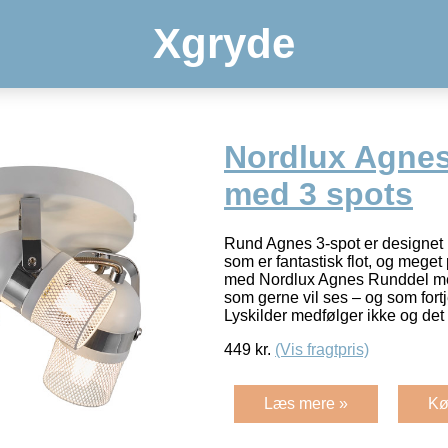
Xgryde
Nordlux Agne
med 3 spots
Rund Agnes 3-spot er designet i 
som er fantastisk flot, og meget
med Nordlux Agnes Runddel med 
som gerne vil ses – og som fortje
Lyskilder medfølger ikke og de
449
kr.
(Vis fragtpris)
Læs mere »
Kø