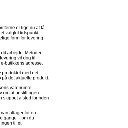
tterne er lige nu at få
 valgfrit tidspunkt.
ige form for levering
å dit arbejde. Metoden
evering vil dog til
d e-butikkens adresse.
e produktet med det
 på det aktuelle produkt.
ikkens varenumre,
 om at bestillingen
n skippet afsted forinden
 man aftager for en
nge gange – om du
ingen til et