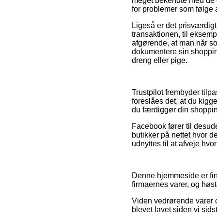
meget bekendte med de gæ
for problemer som følge a
Ligeså er det prisværdig
transaktionen, til eksem
afgørende, at man når so
dokumentere sin shoppin
dreng eller pige.
Trustpilot frembyder tilp
foreslåes det, at du ki
du færdiggør din shoppi
Facebook fører til desude
butikker på nettet hvor d
udnyttes til at afveje hvo
Denne hjemmeside er fina
firmaernes varer, og høs
Viden vedrørende varer o
blevet lavet siden vi si