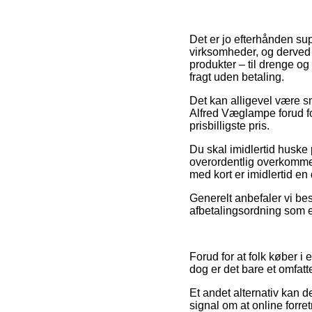
Det er jo efterhånden su
virksomheder, og derved 
produkter – til drenge o
fragt uden betaling.
Det kan alligevel være s
Alfred Væglampe forud for
prisbilligste pris.
Du skal imidlertid huske
overordentlig overkommel
med kort er imidlertid en
Generelt anbefaler vi bes
afbetalingsordning som ek
Forud for at folk køber i
dog er det bare et omfat
Et andet alternativ kan d
signal om at online forret