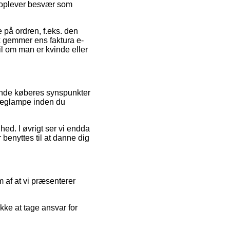
u oplever besvær som
e på ordren, f.eks. den
æk gemmer ens faktura e-
l om man er kvinde eller
ende køberes synspunkter
 Væglampe inden du
ghed. I øvrigt ser vi endda
 benyttes til at danne dig
 af at vi præsenterer
kke at tage ansvar for