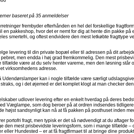
386
jerner baseret på
35
anmeldelser
forretninger frembyder efterhånden en hel del forskellige fragtfo
 til en pakkeshop, hvor det er nemt for dig at hente din pakke på e
es smertefri, og oftest endvidere den mest letkøbte fragttype v
ælge levering til din private bopæl eller til adressen på dit arbe
re pebret, men endda i høj grad fremkommelig. Den mest prisbevi
ste tilfælde være at du selv henter varerne, men den løsning står 
ernet virksomhedens adresse.
 Udendørslamper kan i nogle tilfælde være særligt udslagsgiv
 straks, og i det øjemed er det komplet klogt at man checker de
selskaber udlover levering efter en enkelt hverdag på deres bed
ed Væglampe, som dog beroer på at ordren indsendes tidligere en
de højst sandsynligt kan nå at få pakken på posthuset inden meda
r portofri fragt, men typisk er det så nødvendigt at du aftager for
e den mest prisbevidste leveringsform, som i mange tilfælde –
eller Hundested – er at få fragtfirmaet til at bringe dine produkte