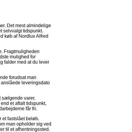
rmer. Det mest almindelige
t selvvalgt tidspunkt.
ed køb af Nordlux Alfred
jde. Fragtmuligheden
dste mulighed for
og falder med at du lever
ende forudsat man
n anslåede leveringsdato
st sælgende varer,
d et aftalt tidspunkt,
rbejderne får fri.
 et fastslået beløb.
 om man opholder sig ved
r til et afhentningssted.