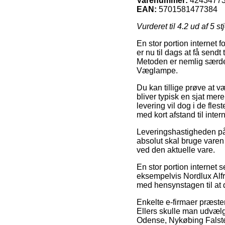
Varenummer:
4243477
EAN:
5701581477384
Vurderet til
4.2
ud af 5 st
En stor portion internet 
er nu til dags at få sendt
Metoden er nemlig særdel
Væglampe.
Du kan tillige prøve at v
bliver typisk en sjat me
levering vil dog i de fle
med kort afstand til int
Leveringshastigheden på
absolut skal bruge varen
ved den aktuelle vare.
En stor portion internet 
eksempelvis Nordlux Alfr
med hensynstagen til at 
Enkelte e-firmaer præstere
Ellers skulle man udvælg
Odense, Nykøbing Falster 