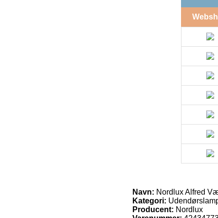
Websh
Navn:
Nordlux Alfred V
Kategori:
Udendørslam
Producent:
Nordlux