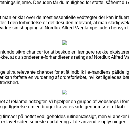
 retningslinjerne. Desuden får du mulighed for støtte, såfremt d
at man er klar over de mest essentielle vedtægter der kan influer
byder. I den forbindelse er det desuden relevant, at man stadigv
evidne sin shopping af Nordlux Alfred Væglampe, uden hensyn ti
genlunde sikre chancer for at beskue en længere række eksister
trække, at du sonderer e-forhandlerens ratings af Nordlux Alfred
ige ultra relevante chancer for at få indblik i e-handlens pålideli
 kan forfatte en vurdering af ordreforløbet, hvilket ligeledes bør
lfredshed.
ret af reklameindtægter. Vi hjælper en gruppe af webshops i form
er godtgørelse om en bruger fra vores side gennemfører et køb.
 firmaer på nettet vedligeholdes rutinemæssigt, men vi ønsker i
s er lavet siden seneste opdatering af de anvendte oplysninger.