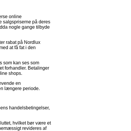
erse online
ke salgspriserne på deres
ndda nogle gange tilbyde
ter rabat på Nordlux
ed at få fat i den
ris som kan ses som
t forhandler. Betalinger
line shops.
 anvende en
 en længere periode.
 dens handelsbetingelser,
uttet, hvilket bør være et
tinemæssigt revideres af