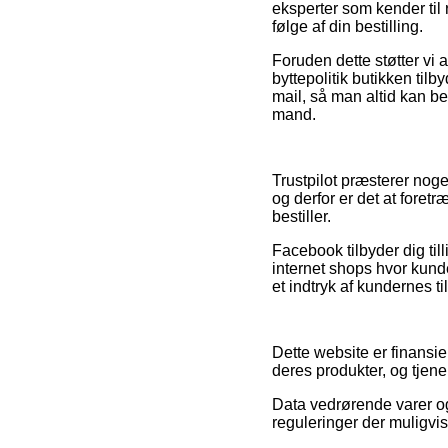
eksperter som kender til
følge af din bestilling.
Foruden dette støtter vi 
byttepolitik butikken til
mail, så man altid kan b
mand.
Trustpilot præsterer no
og derfor er det at fore
bestiller.
Facebook tilbyder dig till
internet shops hvor kunder
et indtryk af kundernes ti
Dette website er finansie
deres produkter, og tjen
Data vedrørende varer og
reguleringer der muligvi