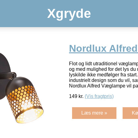
Xgryde
Nordlux Alfre
Flot og lidt utraditionel væglam
og med mulighed for det lys du
lyskilde ikke medfølger fra start. 
industrielt design som du vil, s
Nordlux Alfred Væglampe vil p
149
kr.
(Vis fragtpris)
Læs mere »
Kø