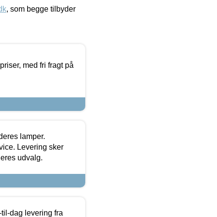
dk
, som begge tilbyder
priser, med fri fragt på
 deres lamper.
ice. Levering sker
deres udvalg.
l-dag levering fra