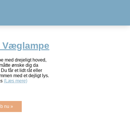
d Væglampe
pe med drejeligt hoved,
 måtte ønske dig da
Du får et lidt råt eller
ammen med et dejligt lys.
as
(Læs mere)
b nu »