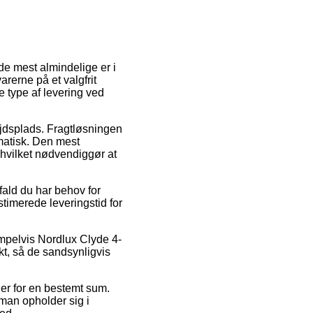
de mest almindelige er i
arerne på et valgfrit
e type af levering ved
bejdsplads. Fragtløsningen
matisk. Den mest
 hvilket nødvendiggør at
fald du har behov for
timerede leveringstid for
sempelvis Nordlux Clyde 4-
kt, så de sandsynligvis
ger for en bestemt sum.
man opholder sig i