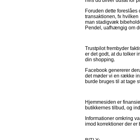
hvis du bliver udsat for 
Foruden dette foreslåes 
transaktionen, fx hvilken 
man stadigvæk bibeholder
Pendel, uafhængig om du 
Trustpilot frembyder fakt
er det godt, at du tolke
din shopping.
Facebook genererer derudo
det møder vi en række in
burde bruges til at tage s
Hjemmesiden er finansier
butikkernes tilbud, og in
Informationer omkring var
imod korrektioner der er 