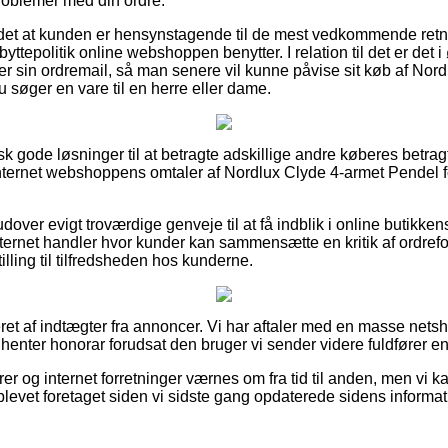
problemer med din ordre.
det at kunden er hensynstagende til de mest vedkommende retnin
byttepolitik online webshoppen benytter. I relation til det er det i 
 sin ordremail, så man senere vil kunne påvise sit køb af Nor
søger en vare til en herre eller dame.
isk gode løsninger til at betragte adskillige andre køberes betra
r internet webshoppens omtaler af Nordlux Clyde 4-armet Pendel f
ver evigt troværdige genveje til at få indblik i online butikken
ternet handler hvor kunder kan sammensætte en kritik af ordref
tilling til tilfredsheden hos kunderne.
et af indtægter fra annoncer. Vi har aftaler med en masse netsho
dhenter honorar forudsat den bruger vi sender videre fuldfører en
er og internet forretninger værnes om fra tid til anden, men vi ka
blevet foretaget siden vi sidste gang opdaterede sidens informat