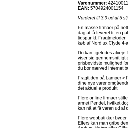
Varenummer:
4241001
EAN:
5704924001154
Vurderet til
3.9
ud af 5 st
En masse firmaer på nett
dag at få leveret til en p
tidspunkt. Fragtmetoden e
køb af Nordlux Clyde 4-
Du kan ligeledes afveje f
viser sig gennemsnitligt
prisbevidste mulighed fo
du bor nærved internet bu
Fragttiden på Lamper > P
dine nye varer omgående,
det aktuelle produkt.
Flere online firmaer stil
armet Pendel, hvilket dog
kan nå at få varen ud af
Flere webbutikker byder p
Ellers kan man gribe den