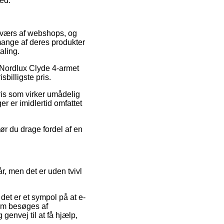
ted.
å tværs af webshops, og
 mange af deres produkter
aling.
å Nordlux Clyde 4-armet
billigste pris.
ris som virker umådelig
r er imidlertid omfattet
bør du drage fordel af en
r, men det er uden tvivl
det er et sympol på at e-
lem besøges af
envej til at få hjælp,