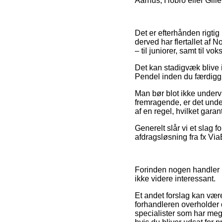
Aarhus, Hobro eller Gillele
Det er efterhånden rigtig
derved har flertallet af 
– til juniorer, samt til v
Det kan stadigvæk blive 
Pendel inden du færdiggør
Man bør blot ikke underv
fremragende, er det under
af en regel, hvilket gara
Generelt slår vi et slag f
afdragsløsning fra fx Via
Forinden nogen handler p
ikke videre interessant.
Et andet forslag kan være
forhandleren overholder
specialister som har meg