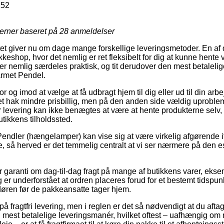
152
jerner baseret på
28
anmeldelser
et giver nu om dage mange forskellige leveringsmetoder. En af 
akkeshop, hvor det nemlig er ret fleksibelt for dig at kunne hente v
r nemlig særdeles praktisk, og tit derudover den mest betalelig
armet Pendel.
or og imod at vælge at få udbragt hjem til dig eller ud til din ar
 et hak mindre prisbillig, men på den anden side vældig uproble
r levering kan ikke benægtes at være at hente produkterne selv,
tikkens tilholdssted.
endler (hængelamper) kan vise sig at være virkelig afgørende i
 så herved er det temmelig centralt at vi ser nærmere på den es
ler garanti om dag-til-dag fragt på mange af butikkens varer, ek
 er underforstået at ordren placeres forud for et bestemt tidspun
 døren før de pakkeansatte tager hjem.
å fragtfri levering, men i reglen er det så nødvendigt at du afta
 mest betalelige leveringsmanér, hvilket oftest – uafhængig om 