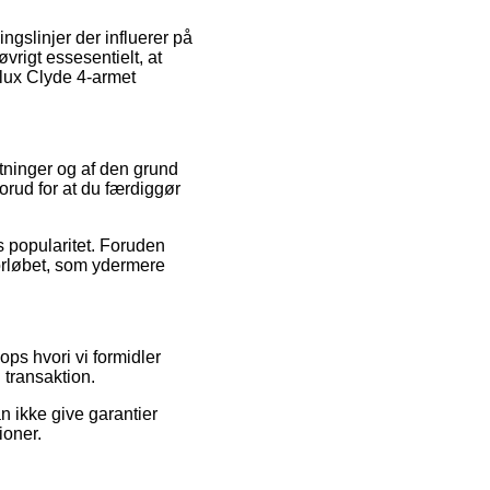
gslinjer der influerer på
øvrigt essesentielt, at
dlux Clyde 4-armet
gtninger og af den grund
orud for at du færdiggør
s popularitet. Foruden
orløbet, som ydermere
ps hvori vi formidler
 transaktion.
n ikke give garantier
ioner.