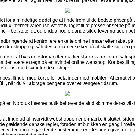
je – er at få fragtfirmaet til at køre din pakke til et afhentningss
 let for almindelige dødelige at finde frem til de bedste priser p
Nordlux internet varehuse været tvunget til at presse priserne på
oksne – betragteligt, og endda nogle gange sikre levering uden bet
indbringende at kontrollere enkelte online firmaer efter rabat p
 din shopping, således at man er sikker på at skaffe sig den pris
urdere, at hvis en e-forhandler markedsfører varer for en salgsp
tiden være et tegn på en svindel online webshop. Kortbestillinge
nterer os imod svindlende e-shops.
or bestillinger med kort eller betalinger med mobilen. Alternativt 
Bill, når du vil afdrage pengene over et længere tidsrum.
å en Nordlux internet butik behøver de altid skimme deres vilkå
 at finde ud af hvorvidt webshoppen er e-mærke tilsluttet, siden 
 de gældende danske regler, foruden at butikken en gang i mel
en viden om de gældende bestemmelser. Desuden giver det dig g