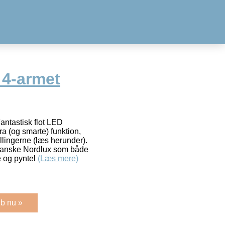
 4-armet
ntastisk flot LED
a (og smarte) funktion,
illingerne (læs herunder).
 danske Nordlux som både
e og pyntel
(Læs mere)
b nu »