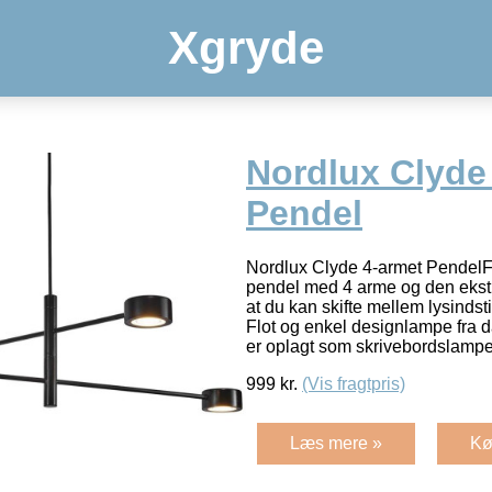
Xgryde
Nordlux Clyde
Pendel
Nordlux Clyde 4-armet PendelFa
pendel med 4 arme og den ekstr
at du kan skifte mellem lysindst
Flot og enkel designlampe fra
er oplagt som skrivebordslamp
999
kr.
(Vis fragtpris)
Læs mere »
Kø