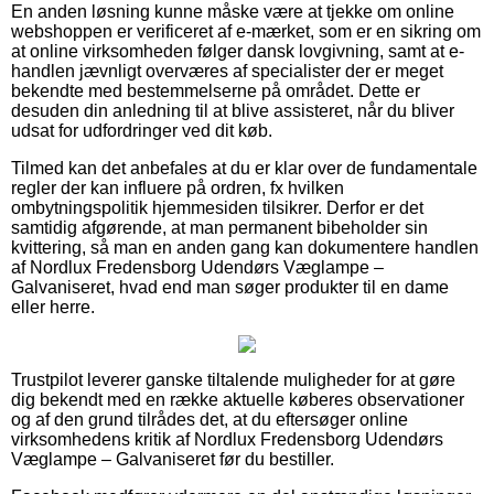
En anden løsning kunne måske være at tjekke om online
webshoppen er verificeret af e-mærket, som er en sikring om
at online virksomheden følger dansk lovgivning, samt at e-
handlen jævnligt overværes af specialister der er meget
bekendte med bestemmelserne på området. Dette er
desuden din anledning til at blive assisteret, når du bliver
udsat for udfordringer ved dit køb.
Tilmed kan det anbefales at du er klar over de fundamentale
regler der kan influere på ordren, fx hvilken
ombytningspolitik hjemmesiden tilsikrer. Derfor er det
samtidig afgørende, at man permanent bibeholder sin
kvittering, så man en anden gang kan dokumentere handlen
af Nordlux Fredensborg Udendørs Væglampe –
Galvaniseret, hvad end man søger produkter til en dame
eller herre.
Trustpilot leverer ganske tiltalende muligheder for at gøre
dig bekendt med en række aktuelle køberes observationer
og af den grund tilrådes det, at du eftersøger online
virksomhedens kritik af Nordlux Fredensborg Udendørs
Væglampe – Galvaniseret før du bestiller.