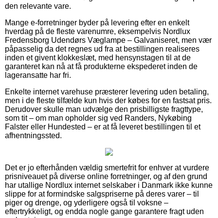
den relevante vare.
Mange e-forretninger byder på levering efter en enkelt
hverdag på de fleste varenumre, eksempelvis Nordlux
Fredensborg Udendørs Væglampe – Galvaniseret, men vær
påpasselig da det regnes ud fra at bestillingen realiseres
inden et givent klokkeslæt, med hensynstagen til at de
garanteret kan nå at få produkterne ekspederet inden de
lageransatte har fri.
Enkelte internet varehuse præsterer levering uden betaling,
men i de fleste tilfælde kun hvis der købes for en fastsat pris.
Derudover skulle man udvælge den prisbilligste fragttype,
som tit – om man opholder sig ved Randers, Nykøbing
Falster eller Hundested – er at få leveret bestillingen til et
afhentningssted.
Det er jo efterhånden vældig smertefrit for enhver at vurdere
prisniveauet på diverse online forretninger, og af den grund
har utallige Nordlux internet selskaber i Danmark ikke kunne
slippe for at formindske salgspriserne på deres varer – til
piger og drenge, og yderligere også til voksne –
eftertrykkeligt, og endda nogle gange garantere fragt uden