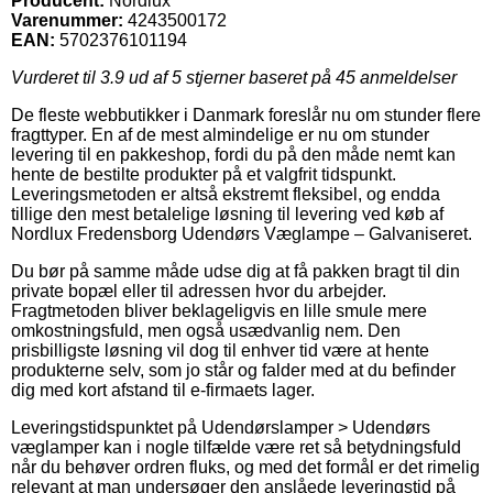
Producent:
Nordlux
Varenummer:
4243500172
EAN:
5702376101194
Vurderet til
3.9
ud af 5 stjerner baseret på
45
anmeldelser
De fleste webbutikker i Danmark foreslår nu om stunder flere
fragttyper. En af de mest almindelige er nu om stunder
levering til en pakkeshop, fordi du på den måde nemt kan
hente de bestilte produkter på et valgfrit tidspunkt.
Leveringsmetoden er altså ekstremt fleksibel, og endda
tillige den mest betalelige løsning til levering ved køb af
Nordlux Fredensborg Udendørs Væglampe – Galvaniseret.
Du bør på samme måde udse dig at få pakken bragt til din
private bopæl eller til adressen hvor du arbejder.
Fragtmetoden bliver beklageligvis en lille smule mere
omkostningsfuld, men også usædvanlig nem. Den
prisbilligste løsning vil dog til enhver tid være at hente
produkterne selv, som jo står og falder med at du befinder
dig med kort afstand til e-firmaets lager.
Leveringstidspunktet på Udendørslamper > Udendørs
væglamper kan i nogle tilfælde være ret så betydningsfuld
når du behøver ordren fluks, og med det formål er det rimelig
relevant at man undersøger den anslåede leveringstid på