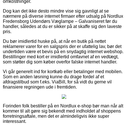
omkostninger.
Dog kan det ikke desto mindre vise sig gavnligt at se
nærmere på diverse internet firmaer efter udsalg på Nordlux
Fredensborg Udendørs Væglampe – Galvaniseret før du
handler, således at du er sikker på at skaffe sig den laveste
pris.
Du bør imidlertid huske på, at når en butik på nettet
reklamerer varer for en salgspris der er ufattelig lav, bør det
undertiden være et bevis på en snydagtig internet webshop.
Bestillinger med kort er imidlertid omfavnet af en vedtægt,
som støtter dig som køber overfor falske internet handler.
Vi går generelt ind for kortkøb eller betalinger med mobilen.
Som en anden løsning kunne du drage fordel af et
afdragstilbud som f.eks. ViaBill, for så vidt du gerne vil
finansiere regningen ude i fremtiden.
Forinden folk bestiller på en Nordlux e-shop bør man når alt
kommer til alt gøre sig bekendt med indholdet af shoppens
forretningsaftale, men det er almindeligvis ikke super
interessant.