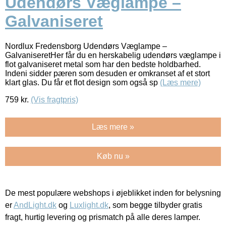
Udendørs Væglampe –
Galvaniseret
Nordlux Fredensborg Udendørs Væglampe –
GalvaniseretHer får du en herskabelig udendørs væglampe i
flot galvaniseret metal som har den bedste holdbarhed.
Indeni sidder pæren som desuden er omkranset af et stort
klart glas. Du får et flot design som også sp
(Læs mere)
759
kr.
(Vis fragtpris)
Læs mere »
Køb nu »
De mest populære webshops i øjeblikket inden for belysning
er
AndLight.dk
og
Luxlight.dk
, som begge tilbyder gratis
fragt, hurtig levering og prismatch på alle deres lamper.