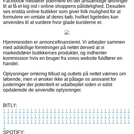
Facebook medfører ydermere en del anstændige løsninger
til at få et kig ind i online shoppens pålidelighed. Desuden
ses endda online butikker som giver folk mulighed for at
formulere en omtale af deres køb, hvilket ligeledes kan
anvendes til at vurdere hvor glade kunderne er.
Hjemmesiden er annoncefinansieret. Vi arbejder sammen
med adskillige forretninger på nettet derved at vi
markedsfører butikkernes produkter, og indhenter
kommission hvis en bruger fra vores website fuldfører en
handel.
Oplysninger omkring tilbud og outlets på nettet værnes om
løbende, men vi ønsker ikke at påtage os ansvaret for
justeringer der potentielt er udarbejdet siden vi sidst
opdaterede de anvendte oplysninger.
BITLY:
1
1
1
1
1
1
1
1
1
1
1
1
1
1
1
1
1
1
1
1
1
1
1
1
1
1
1
1
1
1
1
1
1
1
1
1
1
1
1
1
1
1
1
1
1
1
1
1
1
1
1
1
1
1
1
1
1
1
1
1
1
1
1
1
1
1
1
1
1
1
1
1
1
1
1
1
1
1
1
1
1
1
1
1
1
1
1
1
1
1
1
1
1
1
1
1
1
1
1
1
SPOTIFY: