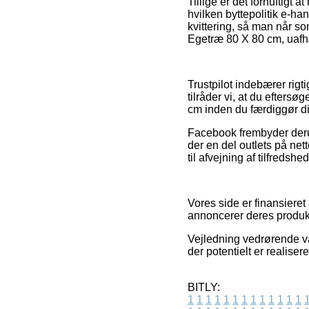
Tillige er det fornuftigt 
hvilken byttepolitik e-han
kvittering, så man når 
Egetræ 80 X 80 cm, uafhæ
Trustpilot indebærer rigt
tilråder vi, at du efter
cm inden du færdiggør d
Facebook frembyder derudo
der en del outlets på net
til afvejning af tilfreds
Vores side er finansiere
annoncerer deres produkt
Vejledning vedrørende var
der potentielt er realiser
BITLY:
1
1
1
1
1
1
1
1
1
1
1
1
1