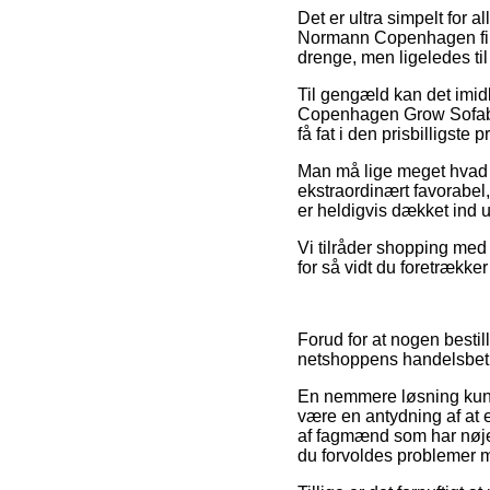
Det er ultra simpelt for a
Normann Copenhagen firma
drenge, men ligeledes til
Til gengæld kan det imidl
Copenhagen Grow Sofabord
få fat i den prisbilligste pr
Man må lige meget hvad i
ekstraordinært favorabel
er heldigvis dækket ind u
Vi tilråder shopping med 
for så vidt du foretrækker
Forud for at nogen besti
netshoppens handelsbeti
En nemmere løsning kunne
være en antydning af at 
af fagmænd som har nøje 
du forvoldes problemer m