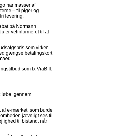
ergo har masser af
rne – til piger og
ri levering.
 rabat på Normann
er velinformeret til at
udsalgspris som virker
 med gængse betalingskort
rmaer.
ngstilbud som fx ViaBill,
et løbe igennem
t af e-mærket, som burde
somheden jævnligt ses til
ighed til bistand, når