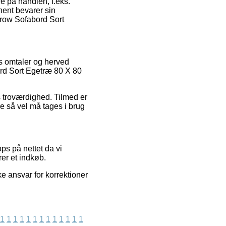
re på handlen, f.eks.
anent bevarer sin
Grow Sofabord Sort
es omtaler og herved
ord Sort Egetræ 80 X 80
ns troværdighed. Tilmed er
ge så vel må tages i brug
ps på nettet da vi
er et indkøb.
e ansvar for korrektioner
1
1
1
1
1
1
1
1
1
1
1
1
1