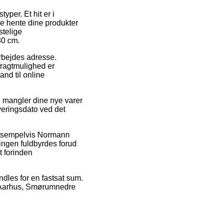
yper. Et hit er i
unne hente dine produkter
stelige
80 cm.
 arbejdes adresse.
fragtmulighed er
and til online
i mangler dine nye varer
veringsdato ved det
, eksempelvis Normann
ingen fuldbyrdes forud
et forinden
ndles for en fastsat sum.
ær Aarhus, Smørumnedre