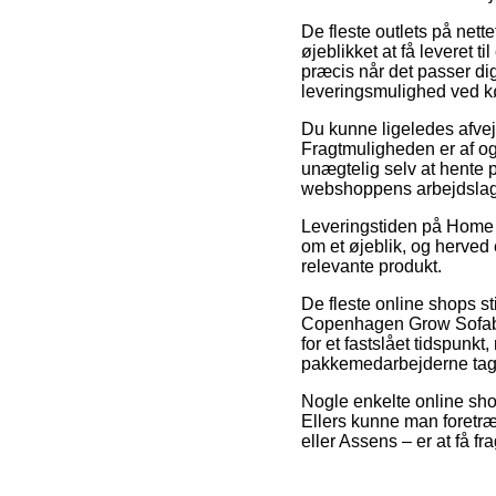
De fleste outlets på nett
øjeblikket at få leveret t
præcis når det passer dig
leveringsmulighed ved 
Du kunne ligeledes afveje 
Fragtmuligheden er af og 
unægtelig selv at hente p
webshoppens arbejdslag
Leveringstiden på Home >
om et øjeblik, og herved
relevante produkt.
De fleste online shops s
Copenhagen Grow Sofabord
for et fastslået tidspunkt
pakkemedarbejderne tag
Nogle enkelte online shop
Ellers kunne man foretræ
eller Assens – er at få fr