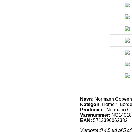
Navn:
Normann Copenha
Kategori:
Home > Borde
Producent:
Normann C
Varenummer:
NC14018
EAN:
5712396062382
Vurderet til
4.5
ud af 5 st