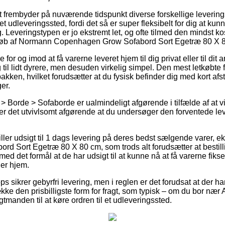
et frembyder på nuværende tidspunkt diverse forskellige leveringst
il et udleveringssted, fordi det så er super fleksibelt for dig at k
. Leveringstypen er jo ekstremt let, og ofte tilmed den mindst ko
køb af Normann Copenhagen Grow Sofabord Sort Egetræ 80 X 
for og imod at få varerne leveret hjem til dig privat eller til dit
til lidt dyrere, men desuden virkelig simpel. Den mest letkøbte 
akken, hvilket forudsætter at du fysisk befinder dig med kort afst
er.
 Borde > Sofaborde er ualmindeligt afgørende i tilfælde af at v
 er det utvivlsomt afgørende at du undersøger den forventede le
tiller udsigt til 1 dags levering på deres bedst sælgende varer
 Sort Egetræ 80 X 80 cm, som trods alt forudsætter at bestill
, med det formål at de har udsigt til at kunne nå at få varerne fiks
er hjem.
s sikrer gebyrfri levering, men i reglen er det forudsat at der ha
kke den prisbilligste form for fragt, som typisk – om du bor n
agtmanden til at køre ordren til et udleveringssted.