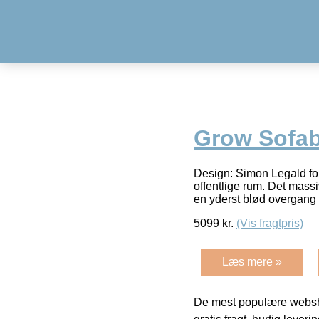
Grow Sofab
Design: Simon Legald fo
offentlige rum. Det massi
en yderst blød overgang
5099
kr.
(Vis fragtpris)
Læs mere »
De mest populære websho