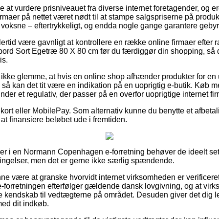
lle at vurdere prisniveauet fra diverse internet foretagender, og 
er på nettet været nødt til at stampe salgspriserne på produkte
 voksne – eftertrykkeligt, og endda nogle gange garantere gebyrf
ertid være gavnligt at kontrollere en række online firmaer efter
 Sort Egetræ 80 X 80 cm før du færdiggør din shopping, så du 
is.
kke glemme, at hvis en online shop afhænder produkter for en 
, så kan det tit være en indikation på en uoprigtig e-butik. Køb
nder et regulativ, der passer på en overfor uoprigtige internet fi
kort eller MobilePay. Som alternativ kunne du benytte et afbetali
 at finansiere beløbet ude i fremtiden.
ller i en Normann Copenhagen e-forretning behøver de ideelt s
ngelser, men det er gerne ikke særlig spændende.
 være at granske hvorvidt internet virksomheden er verificere
e-forretningen efterfølger gældende dansk lovgivning, og at virk
kendskab til vedtægterne på området. Desuden giver det dig lejl
ed dit indkøb.