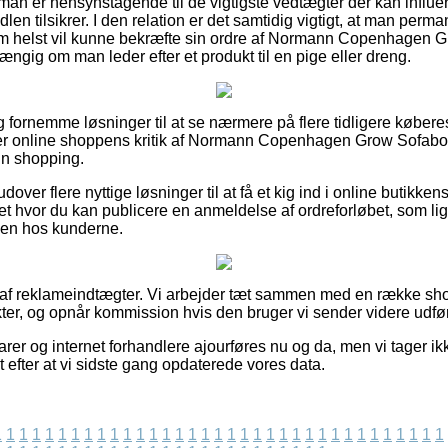
at man er hensynstagende til de vigtigste vedtægter der kan influe
dlen tilsikrer. I den relation er det samtidig vigtigt, at man perm
som helst vil kunne bekræfte sin ordre af Normann Copenhagen 
ngig om man leder efter et produkt til en pige eller dreng.
ig fornemme løsninger til at se nærmere på flere tidligere køber
søger online shoppens kritik af Normann Copenhagen Grow Sofab
in shopping.
ver flere nyttige løsninger til at få et kig ind i online butikke
tet hvor du kan publicere en anmeldelse af ordreforløbet, som li
heden hos kunderne.
t af reklameindtægter. Vi arbejder tæt sammen med en række sho
er, og opnår kommission hvis den bruger vi sender videre udfør
er og internet forhandlere ajourføres nu og da, men vi tager ikk
et efter at vi sidste gang opdaterede vores data.
1
1
1
1
1
1
1
1
1
1
1
1
1
1
1
1
1
1
1
1
1
1
1
1
1
1
1
1
1
1
1
1
1
1
1