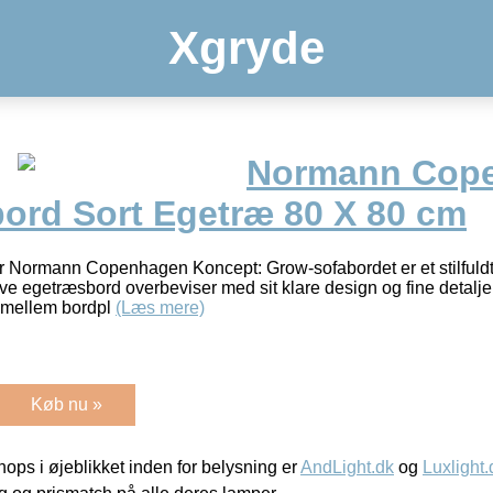
Xgryde
Normann Cop
ord Sort Egetræ 80 X 80 cm
r Normann Copenhagen Koncept: Grow-sofabordet er et stilfuldt
ve egetræsbord overbeviser med sit klare design og fine detaljer
 mellem bordpl
(Læs mere)
Køb nu »
ps i øjeblikket inden for belysning er
AndLight.dk
og
Luxlight.