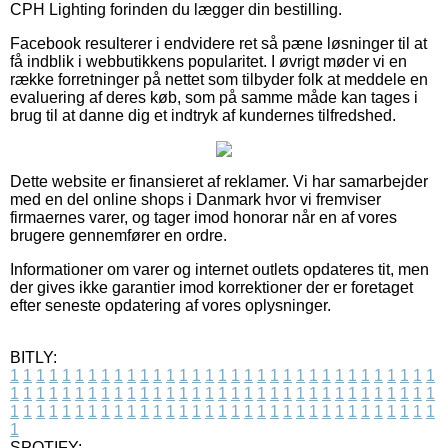
CPH Lighting forinden du lægger din bestilling.
Facebook resulterer i endvidere ret så pæne løsninger til at
få indblik i webbutikkens popularitet. I øvrigt møder vi en
række forretninger på nettet som tilbyder folk at meddele en
evaluering af deres køb, som på samme måde kan tages i
brug til at danne dig et indtryk af kundernes tilfredshed.
Dette website er finansieret af reklamer. Vi har samarbejder
med en del online shops i Danmark hvor vi fremviser
firmaernes varer, og tager imod honorar når en af vores
brugere gennemfører en ordre.
Informationer om varer og internet outlets opdateres tit, men
der gives ikke garantier imod korrektioner der er foretaget
efter seneste opdatering af vores oplysninger.
BITLY:
1
1
1
1
1
1
1
1
1
1
1
1
1
1
1
1
1
1
1
1
1
1
1
1
1
1
1
1
1
1
1
1
1
1
1
1
1
1
1
1
1
1
1
1
1
1
1
1
1
1
1
1
1
1
1
1
1
1
1
1
1
1
1
1
1
1
1
1
1
1
1
1
1
1
1
1
1
1
1
1
1
1
1
1
1
1
1
1
1
1
1
1
1
1
1
1
1
1
1
1
SPOTIFY: