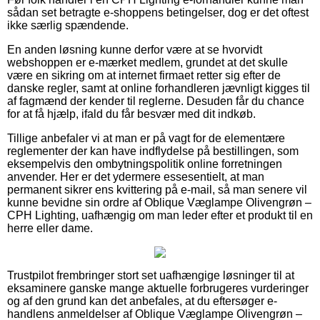
sådan set betragte e-shoppens betingelser, dog er det oftest
ikke særlig spændende.
En anden løsning kunne derfor være at se hvorvidt
webshoppen er e-mærket medlem, grundet at det skulle
være en sikring om at internet firmaet retter sig efter de
danske regler, samt at online forhandleren jævnligt kigges til
af fagmænd der kender til reglerne. Desuden får du chance
for at få hjælp, ifald du får besvær med dit indkøb.
Tillige anbefaler vi at man er på vagt for de elementære
reglementer der kan have indflydelse på bestillingen, som
eksempelvis den ombytningspolitik online forretningen
anvender. Her er det ydermere essesentielt, at man
permanent sikrer ens kvittering på e-mail, så man senere vil
kunne bevidne sin ordre af Oblique Væglampe Olivengrøn –
CPH Lighting, uafhængig om man leder efter et produkt til en
herre eller dame.
Trustpilot frembringer stort set uafhængige løsninger til at
eksaminere ganske mange aktuelle forbrugeres vurderinger
og af den grund kan det anbefales, at du eftersøger e-
handlens anmeldelser af Oblique Væglampe Olivengrøn –