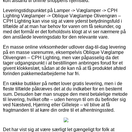
kort afstand til online shoppens hjemsted.
Leveringstidspunktet på Lamper -> Væglamper -> CPH
Lighting Væglamper -> Oblique Væglampe Olivengrøn –
CPH Lighting kan vise sig at være yderst betydningsfuld i
tilfælde af at man har behov for varen om få sekunder, og
med det formål er det forholdsvis klogt at vi ser nærmere på
den anslåede leveringsdato for den relevante vare.
En masse online virksomheder udlover dag-til-dag levering
på en masse varenumre, eksempelvis Oblique Væglampe
Olivengrøn – CPH Lighting, men vær påpasselig da det
tager udgangspunkt i at bestillingen anbringes forud for et
givent klokkeslæt, sådan at de kan nå at få produktet afsted
forinden pakkemedarbejderne har fri.
En række butikker på nettet lover gratis levering, men i de
fleste tilfælde påkræves det at du indkøber for en bestemt
sum. Desuden bør man snuppe den mest betalelige metode
til levering, hvilket ofte – uden hensyn til om du befinder sig
ved Næstved, Hjørring eller Gilleleje – vil blive at få
fragtmanden til at køre din ordre til et afhentningssted.
Det har vist sig at være særligt let gængeligt for folk at