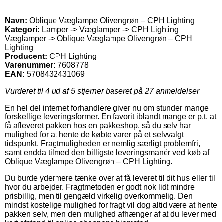
Navn:
Oblique Væglampe Olivengrøn – CPH Lighting
Kategori:
Lamper -> Væglamper -> CPH Lighting
Væglamper -> Oblique Væglampe Olivengrøn – CPH
Lighting
Producent:
CPH Lighting
Varenummer:
7608778
EAN:
5708432431069
Vurderet til
4
ud af 5 stjerner baseret på
27
anmeldelser
En hel del internet forhandlere giver nu om stunder mange
forskellige leveringsformer. En favorit iblandt mange er p.t. at
få afleveret pakken hos en pakkeshop, så du selv har
mulighed for at hente de købte varer på et selvvalgt
tidspunkt. Fragtmuligheden er nemlig særligt problemfri,
samt endda tilmed den billigste leveringsmanér ved køb af
Oblique Væglampe Olivengrøn – CPH Lighting.
Du burde ydermere tænke over at få leveret til dit hus eller til
hvor du arbejder. Fragtmetoden er godt nok lidt mindre
prisbillig, men til gengæld virkelig overkommelig. Den
mindst kostelige mulighed for fragt vil dog altid være at hente
pakken selv, men den mulighed afhænger af at du lever med