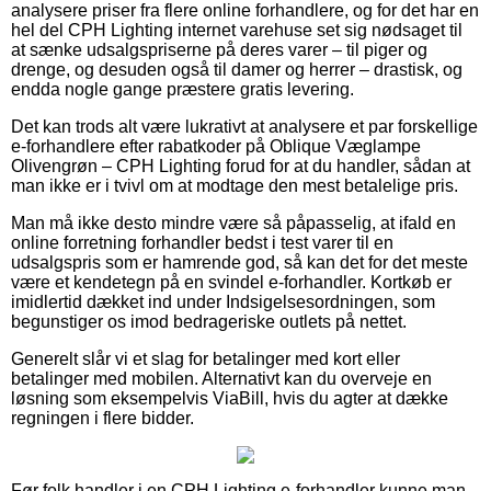
analysere priser fra flere online forhandlere, og for det har en
hel del CPH Lighting internet varehuse set sig nødsaget til
at sænke udsalgspriserne på deres varer – til piger og
drenge, og desuden også til damer og herrer – drastisk, og
endda nogle gange præstere gratis levering.
Det kan trods alt være lukrativt at analysere et par forskellige
e-forhandlere efter rabatkoder på Oblique Væglampe
Olivengrøn – CPH Lighting forud for at du handler, sådan at
man ikke er i tvivl om at modtage den mest betalelige pris.
Man må ikke desto mindre være så påpasselig, at ifald en
online forretning forhandler bedst i test varer til en
udsalgspris som er hamrende god, så kan det for det meste
være et kendetegn på en svindel e-forhandler. Kortkøb er
imidlertid dækket ind under Indsigelsesordningen, som
begunstiger os imod bedrageriske outlets på nettet.
Generelt slår vi et slag for betalinger med kort eller
betalinger med mobilen. Alternativt kan du overveje en
løsning som eksempelvis ViaBill, hvis du agter at dække
regningen i flere bidder.
Før folk handler i en CPH Lighting e-forhandler kunne man