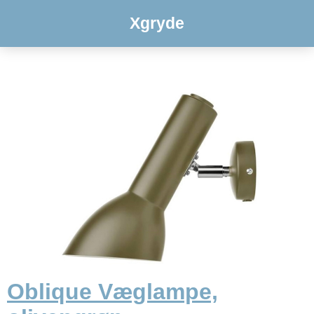
Xgryde
Oblique Væglampe,