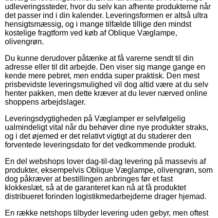
udleveringssteder, hvor du selv kan afhente produkterne når
det passer ind i din kalender. Leveringsformen er altså ultra
hensigtsmæssig, og i mange tilfælde tillige den mindst
kostelige fragtform ved køb af Oblique Væglampe,
olivengrøn.
Du kunne derudover påtænke at få varerne sendt til din
adresse eller til dit arbejde. Den viser sig mange gange en
kende mere pebret, men endda super praktisk. Den mest
prisbevidste leveringsmulighed vil dog altid være at du selv
henter pakken, men dette kræver at du lever nærved online
shoppens arbejdslager.
Leveringsdygtigheden på Væglamper er selvfølgelig
ualmindeligt vital når du behøver dine nye produkter straks,
og i det øjemed er det relativt vigtigt at du studerer den
forventede leveringsdato for det vedkommende produkt.
En del webshops lover dag-til-dag levering på massevis af
produkter, eksempelvis Oblique Væglampe, olivengrøn, som
dog påkræver at bestillingen anbringes før et fast
klokkeslæt, så at de garanteret kan nå at få produktet
distribueret forinden logistikmedarbejderne drager hjemad.
En række netshops tilbyder levering uden gebyr, men oftest