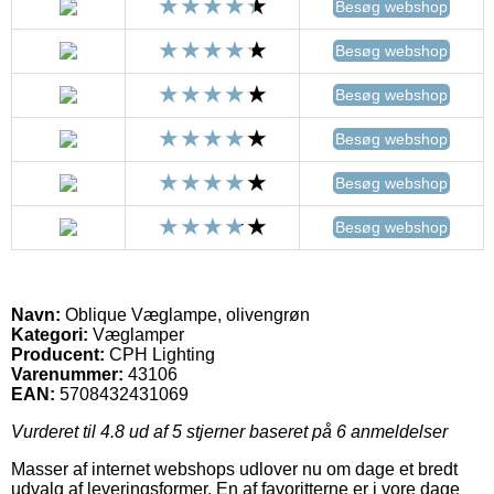
Besøg webshop
Besøg webshop
Besøg webshop
Besøg webshop
Besøg webshop
Besøg webshop
Navn:
Oblique Væglampe, olivengrøn
Kategori:
Væglamper
Producent:
CPH Lighting
Varenummer:
43106
EAN:
5708432431069
Vurderet til
4.8
ud af 5 stjerner baseret på
6
anmeldelser
Masser af internet webshops udlover nu om dage et bredt
udvalg af leveringsformer. En af favoritterne er i vore dage