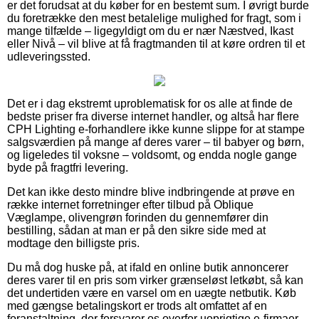
er det forudsat at du køber for en bestemt sum. I øvrigt burde
du foretrække den mest betalelige mulighed for fragt, som i
mange tilfælde – ligegyldigt om du er nær Næstved, Ikast
eller Nivå – vil blive at få fragtmanden til at køre ordren til et
udleveringssted.
Det er i dag ekstremt uproblematisk for os alle at finde de
bedste priser fra diverse internet handler, og altså har flere
CPH Lighting e-forhandlere ikke kunne slippe for at stampe
salgsværdien på mange af deres varer – til babyer og børn,
og ligeledes til voksne – voldsomt, og endda nogle gange
byde på fragtfri levering.
Det kan ikke desto mindre blive indbringende at prøve en
række internet forretninger efter tilbud på Oblique
Væglampe, olivengrøn forinden du gennemfører din
bestilling, sådan at man er på den sikre side med at
modtage den billigste pris.
Du må dog huske på, at ifald en online butik annoncerer
deres varer til en pris som virker grænseløst letkøbt, så kan
det undertiden være en varsel om en uægte netbutik. Køb
med gængse betalingskort er trods alt omfattet af en
foranstaltning, der forsvarer os overfor uoprigtige e-firmaer.