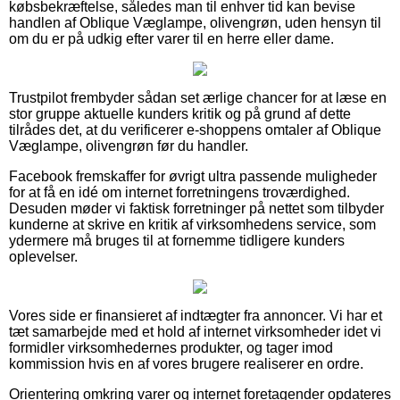
købsbekræftelse, således man til enhver tid kan bevise
handlen af Oblique Væglampe, olivengrøn, uden hensyn til
om du er på udkig efter varer til en herre eller dame.
Trustpilot frembyder sådan set ærlige chancer for at læse en
stor gruppe aktuelle kunders kritik og på grund af dette
tilrådes det, at du verificerer e-shoppens omtaler af Oblique
Væglampe, olivengrøn før du handler.
Facebook fremskaffer for øvrigt ultra passende muligheder
for at få en idé om internet forretningens troværdighed.
Desuden møder vi faktisk forretninger på nettet som tilbyder
kunderne at skrive en kritik af virksomhedens service, som
ydermere må bruges til at fornemme tidligere kunders
oplevelser.
Vores side er finansieret af indtægter fra annoncer. Vi har et
tæt samarbejde med et hold af internet virksomheder idet vi
formidler virksomhedernes produkter, og tager imod
kommission hvis en af vores brugere realiserer en ordre.
Orientering omkring varer og internet foretagender opdateres