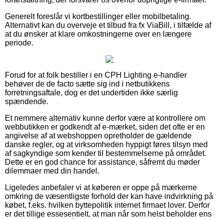
Generelt foreslår vi kortbestillinger eller mobilbetaling.
Alternativt kan du overveje et tilbud fra fx ViaBill, i tilfælde af
at du ønsker at klare omkostningerne over en længere
periode.
Forud for at folk bestiller i en CPH Lighting e-handler
behøver de de facto sætte sig ind i netbutikkens
forretningsaftale, dog er det undertiden ikke særlig
spændende.
Et nemmere alternativ kunne derfor være at kontrollere om
webbutikken er godkendt af e-mærket, siden det ofte er en
angivelse af at webshoppen opretholder de gældende
danske regler, og at virksomheden hyppigt føres tilsyn med
af sagkyndige som kender til bestemmelserne på området.
Dette er en god chance for assistance, såfremt du møder
dilemmaer med din handel.
Ligeledes anbefaler vi at køberen er oppe på mærkerne
omkring de væsentligste forhold der kan have indvirkning på
købet, f.eks. hvilken byttepolitik internet firmaet lover. Derfor
er det tillige essesentielt, at man når som helst beholder ens