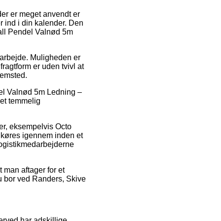
 der er meget anvendt er
er ind i din kalender. Den
Small Pendel Valnød 5m
it arbejde. Muligheden er
ragtform er uden tvivl at
jemsted.
el Valnød 5m Ledning –
det temmelig
rer, eksempelvis Octo
 køres igennem inden et
 logistikmedarbejderne
t man aftager for et
 du bor ved Randers, Skive
herved har adskillige