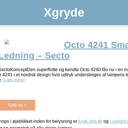
Xgryde
Octo 4241 Sma
Ledning – Secto
ectoKonceptDen superflotte og kendte Octo 4240 fås nu i en 
r 4241 i et nordisk design hvis udtryk understreges af lampens t
le
(Læs mere)
Køb nu »
ps i øjeblikket inden for belysning er
AndLight.dk
og
Luxlight.