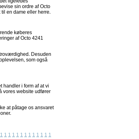
det ligeledes
bevise sin ordre af Octo
il en dame eller herre.
terende køberes
deringer af Octo 4241
s troværdighed. Desuden
bsoplevelsen, som også
 handler i form af at vi
 vores website udfører
kke at påtage os ansvaret
ioner.
1
1
1
1
1
1
1
1
1
1
1
1
1