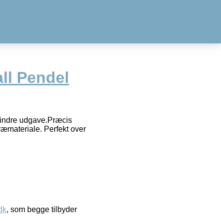
ll Pendel
mindre udgave.Præcis
ræmateriale. Perfekt over
dk
, som begge tilbyder