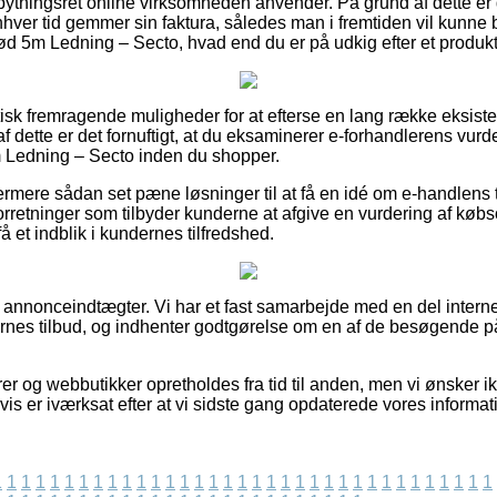
mbytningsret online virksomheden anvender. På grund af dette er 
enhver tid gemmer sin faktura, således man i fremtiden vil kunne 
 5m Ledning – Secto, hvad end du er på udkig efter et produkt t
aktisk fremragende muligheder for at efterse en lang række eksis
af dette er det fornuftigt, at du eksaminerer e-forhandlerens vur
Ledning – Secto inden du shopper.
ermere sådan set pæne løsninger til at få en idé om e-handlen
forretninger som tilbyder kunderne at afgive en vurdering af kø
få et indblik i kundernes tilfredshed.
f annonceindtægter. Vi har et fast samarbejde med en del internet
nes tilbud, og indhenter godtgørelse om en af de besøgende på
r og webbutikker opretholdes fra tid til anden, men vi ønsker i
gvis er iværksat efter at vi sidste gang opdaterede vores informat
1
1
1
1
1
1
1
1
1
1
1
1
1
1
1
1
1
1
1
1
1
1
1
1
1
1
1
1
1
1
1
1
1
1
1