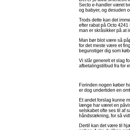
Secto e-handler været tvu
og babyer, og desuden og
Trods dette kan det imme
efter rabat på Octo 4241
man er skråsikker på at i
Man bør blot være så påpa
for det meste være et fin
begunstiger dig som købe
Vi slår generelt et slag f
afbetalingstilbud fra for
Forinden nogen køber hos 
er dog undertiden en om
Et andet forslag kunne m
længe har været en påvis
selskabet ofte ses til af
håndsrækning, for så vid
Dertil kan det være til h