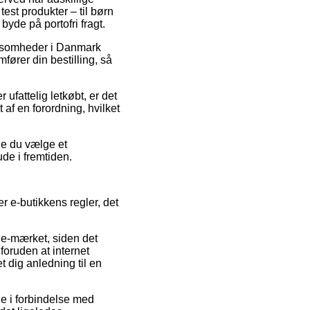
est produkter – til børn
yde på portofri fragt.
irksomheder i Danmark
ører din bestilling, så
ufattelig letkøbt, er det
af en forordning, hvilket
rde du vælge et
ude i fremtiden.
r e-butikkens regler, det
 e-mærket, siden det
foruden at internet
 dig anledning til en
nde i forbindelse med