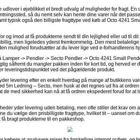
 udlover i øjeblikket et bredt udvalg af muligheder for fragt. En
afhentningssted, så du nemt selv kan hente dine varer når det pass
 samt typisk også den billigste fragttype ved køb af Octo 4241 
for og imod at få produkterne sendt til din lejlighed eller ud til d
sbillig, men ligeledes yderst fremkommelig. Den mest betalelige f
en mulighed forudsætter at du lever lige ved e-forhandlerens h
 Lamper -> Pendler -> Secto Pendler -> Octo 4241 Small Pend
tig såfremt du mangler pakken inden for kort tid, og herved er 
ser leveringstidspunktet ved det pågældende produkt.
yder levering efter en enkelt hverdag på mange af butikkens va
d 5m Ledning – Secto, men husk at det regnes ud fra at ordren
at de med sikkerhed kan nå at få ordren ekspederet forud for at
heder yder levering uden betaling, men ofte stiller det krav om a
ne du vælge den prisbilligste fragttype, hvilket tit – uanset om
 at få bragt produkterne til en pakkeshop.
 for købere at analysere priser fra forskellige internet outlets, og 