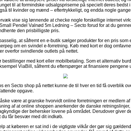
nget til at formindske udsalgspriserne på specielt deres bedst i t
så til kvinder og mænd – eftertrykkeligt, og endda nogle gange b
rvæk vise sig lønnende at checke nogle forskellige internet v
 Small Pendel Valnød 5m Ledning – Secto forud for at du gennemf
ndhente den prisbilligste pris.
sselig, at såfremt en e-butik sælger produkter for en pris som er 
gerpeg om en svindel e-forretning. Køb med kort er dog omfavnet 
r overfor svindlende outlets på nettet.
or bestillinger med kort eller mobilbetaling. Som et alternativ bu
 eksempel ViaBill, såfremt du efterspørger at finansiere pengene 
en Secto shop på nettet kunne de til hver en tid få overblik ove
fattende opgave.
åske være at granske hvorvidt online forretningen er medlem af
ning af at online shoppen anerkender de danske retningslinjer, 
 sagkyndige der behersker lovene på området. Derudover giver det
t du får besvær med dit indkøb.
jælp at køberen er sat ind i de vigtigste vilkår der gør sig gælde