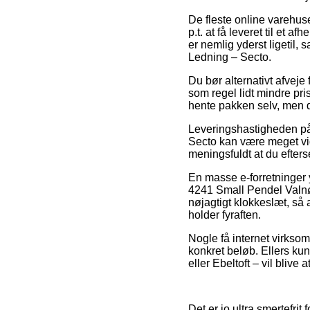
De fleste online varehuse
p.t. at få leveret til et 
er nemlig yderst ligetil,
Ledning – Secto.
Du bør alternativt afveje 
som regel lidt mindre pri
hente pakken selv, men d
Leveringshastigheden på
Secto kan være meget vig
meningsfuldt at du efter
En masse e-forretninger 
4241 Small Pendel Valnø
nøjagtigt klokkeslæt, så 
holder fyraften.
Nogle få internet virksom
konkret beløb. Ellers kun
eller Ebeltoft – vil blive
Det er jo ultra smertefrit