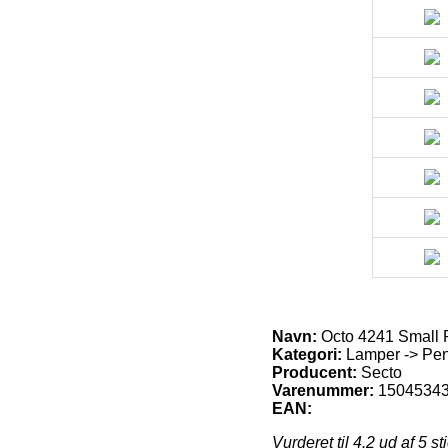
Navn:
Octo 4241 Small 
Kategori:
Lamper -> Pen
Producent:
Secto
Varenummer:
1504534
EAN:
Vurderet til
4.2
ud af 5 st