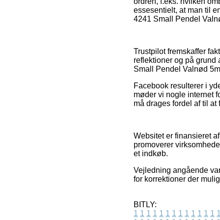
ordren, f.eks. hvilken o
essesentielt, at man til 
4241 Small Pendel Valnød
Trustpilot fremskaffer f
reflektioner og på grund 
Small Pendel Valnød 5m 
Facebook resulterer i yd
møder vi nogle internet 
må drages fordel af til at 
Websitet er finansieret a
promoverer virksomheder
et indkøb.
Vejledning angående vare
for korrektioner der muli
BITLY:
1
1
1
1
1
1
1
1
1
1
1
1
1