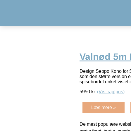
Valnød 5m 
Design:Seppo Koho for S
som den større version e
spisebordet enkeltvis el
5950
kr.
(Vis fragtpris)
Læs mere »
De mest populære websho