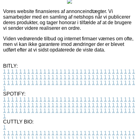
Vores website finansieres af annonceindtægter. Vi
samarbejder med en samling af netshops når vi publicerer
deres produkter, og tager honorar i tilfælde af at de brugere
vi sender videre realiserer en ordre.
Viden vedrørende tilbud og internet firmaer værnes om ofte,
men vi kan ikke garantere imod ændringer der er blevet
udført efter at vi sidst opdaterede de viste data.
BITLY:
1
1
1
1
1
1
1
1
1
1
1
1
1
1
1
1
1
1
1
1
1
1
1
1
1
1
1
1
1
1
1
1
1
1
1
1
1
1
1
1
1
1
1
1
1
1
1
1
1
1
1
1
1
1
1
1
1
1
1
1
1
1
1
1
1
1
1
1
1
1
1
1
1
1
1
1
1
1
1
1
1
1
1
1
1
1
1
1
1
1
1
1
1
1
1
1
1
1
1
1
SPOTIFY:
1
1
1
1
1
1
1
1
1
1
1
1
1
1
1
1
1
1
1
1
1
1
1
1
1
1
1
1
1
1
1
1
1
1
1
1
1
1
1
1
1
1
1
1
1
1
1
1
1
1
1
1
1
1
1
1
1
1
1
1
1
1
1
1
1
1
1
1
1
1
1
1
1
1
1
1
1
1
1
1
1
1
1
1
1
1
1
1
1
1
1
1
1
1
1
1
1
1
1
1
CUTTLY BIO:
1
1
1
1
1
1
1
1
1
1
1
1
1
1
1
1
1
1
1
1
1
1
1
1
1
1
1
1
1
1
1
1
1
1
1
1
1
1
1
1
1
1
1
1
1
1
1
1
1
1
1
1
1
1
1
1
1
1
1
1
1
1
1
1
1
1
1