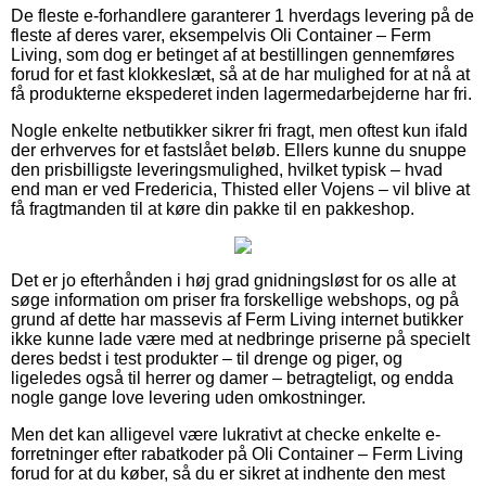
De fleste e-forhandlere garanterer 1 hverdags levering på de
fleste af deres varer, eksempelvis Oli Container – Ferm
Living, som dog er betinget af at bestillingen gennemføres
forud for et fast klokkeslæt, så at de har mulighed for at nå at
få produkterne ekspederet inden lagermedarbejderne har fri.
Nogle enkelte netbutikker sikrer fri fragt, men oftest kun ifald
der erhverves for et fastslået beløb. Ellers kunne du snuppe
den prisbilligste leveringsmulighed, hvilket typisk – hvad
end man er ved Fredericia, Thisted eller Vojens – vil blive at
få fragtmanden til at køre din pakke til en pakkeshop.
Det er jo efterhånden i høj grad gnidningsløst for os alle at
søge information om priser fra forskellige webshops, og på
grund af dette har massevis af Ferm Living internet butikker
ikke kunne lade være med at nedbringe priserne på specielt
deres bedst i test produkter – til drenge og piger, og
ligeledes også til herrer og damer – betragteligt, og endda
nogle gange love levering uden omkostninger.
Men det kan alligevel være lukrativt at checke enkelte e-
forretninger efter rabatkoder på Oli Container – Ferm Living
forud for at du køber, så du er sikret at indhente den mest