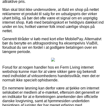
attraktive pris.
Man skal blot ikke undervurdere, at ifald en shop på nettet
reklamerer et produkt til salg for en udsalgspris der virker
uhørt billig, så bør det ofte være et signal om en uoprigtig
internet shop. Køb med betalingskort er heldigvis dækket ind
under en lov, hvilket værner folk imod uærlige shops på
nettet.
Generelt tilråder vi køb med kort eller MobilePay. Alternativt
bør du benytte en afdragsordning fra eksempelvis ViaBill,
forudsat du ser en fordel i at godtgøre betalingen over en
længere periode.
Forud for at nogen handler hos en Ferm Living internet
webshop kunne man for at være sikker gøre sig bekendt
med indholdet af virksomhedens handelsvilkår, men det er
normalt ikke specielt ophidsende.
En nemmere løsning kan derfor være at tjekke om internet
selskabet er medlem af e-mærket, eftersom det generelt er
en indikator for at e-forretningen anerkender den officielle
danske lovgivning, samt at hjemmesiden undertiden
besigtiges af jurister der har meget erfaring med