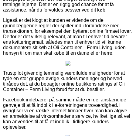
retningslinjerne. Det er en rigtig god chance for at få
assistance, når du forvoldes besvær ved dit køb.
Ligeså er det klogt at kunden er vidende om de
grundlæggende regler der spiller ind i forbindelse med
transaktionen, for eksempel den bytteret online firmaet lover.
Derfor er det virkelig relevant, at man til enhver tid bevarer
ens kvitteringsmail, således man til enhver tid vil kunne
dokumentere sit køb af Oli Container – Ferm Living, uden
hensyn til om man skal købe til en dame eller herre.
Trustpilot giver dig temmelig værdifulde muligheder for at
tyde en stor gruppe øvrige kunders meninger og herved
tilrådes det, at du betragter online butikkens ratings af Oli
Container – Ferm Living forud for at du bestiller.
Facebook indebærer på samme måde en del anstændige
genveje til at få indblik i e-forretningens troværdighed. I
øvrigt ser vi en række internet firmaer hvor man kan afgive
en anmeldelse af virksomhedens service, hvilket lige så vel
kan anvendes til at få et indblik i tidligere kunders
oplevelser.