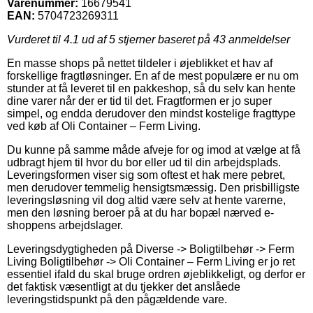
Varenummer:
16679541
EAN:
5704723269311
Vurderet til
4.1
ud af 5 stjerner baseret på
43
anmeldelser
En masse shops på nettet tildeler i øjeblikket et hav af
forskellige fragtløsninger. En af de mest populære er nu om
stunder at få leveret til en pakkeshop, så du selv kan hente
dine varer når der er tid til det. Fragtformen er jo super
simpel, og endda derudover den mindst kostelige fragttype
ved køb af Oli Container – Ferm Living.
Du kunne på samme måde afveje for og imod at vælge at få
udbragt hjem til hvor du bor eller ud til din arbejdsplads.
Leveringsformen viser sig som oftest et hak mere pebret,
men derudover temmelig hensigtsmæssig. Den prisbilligste
leveringsløsning vil dog altid være selv at hente varerne,
men den løsning beroer på at du har bopæl nærved e-
shoppens arbejdslager.
Leveringsdygtigheden på Diverse -> Boligtilbehør -> Ferm
Living Boligtilbehør -> Oli Container – Ferm Living er jo ret
essentiel ifald du skal bruge ordren øjeblikkeligt, og derfor er
det faktisk væsentligt at du tjekker det anslåede
leveringstidspunkt på den pågældende vare.