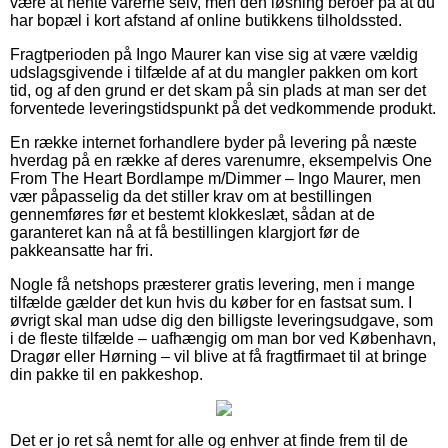
være at hente varerne selv, men den løsning beroer på at du
har bopæl i kort afstand af online butikkens tilholdssted.
Fragtperioden på Ingo Maurer kan vise sig at være vældig
udslagsgivende i tilfælde af at du mangler pakken om kort
tid, og af den grund er det skam på sin plads at man ser det
forventede leveringstidspunkt på det vedkommende produkt.
En række internet forhandlere byder på levering på næste
hverdag på en række af deres varenumre, eksempelvis One
From The Heart Bordlampe m/Dimmer – Ingo Maurer, men
vær påpasselig da det stiller krav om at bestillingen
gennemføres før et bestemt klokkeslæt, sådan at de
garanteret kan nå at få bestillingen klargjort før de
pakkeansatte har fri.
Nogle få netshops præsterer gratis levering, men i mange
tilfælde gælder det kun hvis du køber for en fastsat sum. I
øvrigt skal man udse dig den billigste leveringsudgave, som
i de fleste tilfælde – uafhængig om man bor ved København,
Dragør eller Hørning – vil blive at få fragtfirmaet til at bringe
din pakke til en pakkeshop.
Det er jo ret så nemt for alle og enhver at finde frem til de