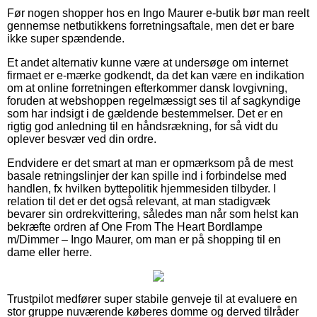
Før nogen shopper hos en Ingo Maurer e-butik bør man reelt
gennemse netbutikkens forretningsaftale, men det er bare
ikke super spændende.
Et andet alternativ kunne være at undersøge om internet
firmaet er e-mærke godkendt, da det kan være en indikation
om at online forretningen efterkommer dansk lovgivning,
foruden at webshoppen regelmæssigt ses til af sagkyndige
som har indsigt i de gældende bestemmelser. Det er en
rigtig god anledning til en håndsrækning, for så vidt du
oplever besvær ved din ordre.
Endvidere er det smart at man er opmærksom på de mest
basale retningslinjer der kan spille ind i forbindelse med
handlen, fx hvilken byttepolitik hjemmesiden tilbyder. I
relation til det er det også relevant, at man stadigvæk
bevarer sin ordrekvittering, således man når som helst kan
bekræfte ordren af One From The Heart Bordlampe
m/Dimmer – Ingo Maurer, om man er på shopping til en
dame eller herre.
Trustpilot medfører super stabile genveje til at evaluere en
stor gruppe nuværende køberes domme og derved tilråder