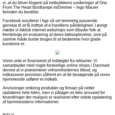
vi, at du bliver klogere på netbutikkens vurderinger af One
From The Heart Bordlampe m/Dimmer – Ingo Maurer
forinden du bestiller.
Facebook resulterer i lige så vel temmelig passende
genveje til at få indtryk af e-handlens pålidelighed. I øvrigt
møder vi faktisk internet webshops som tilbyder folk at
frembringe en evaluering af deres købsoplevelse, som på
samme måde burde bruges til at bedømme hvor glade
kunderne er.
Vores side er finansieret af indtægter fra reklamer. Vi
samarbejder med nogle forskellige online shops i Danmark
derved at vi præsenterer virksomhedernes tilbud, og
indkasserer provision såfremt en af de besøgende på vores
hjemmeside udfører et indkøb.
Anvisninger omkring produkter og firmaer på nettet
opdateres hele tiden, men vi påtager os ikke ansvaret for
forandringer der muligvis er realiseret efter sidste opdatering
af hjemmesidens informationer.