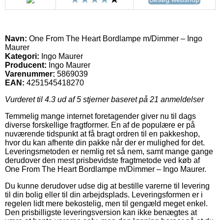
Navn:
One From The Heart Bordlampe m/Dimmer – Ingo
Maurer
Kategori:
Ingo Maurer
Producent:
Ingo Maurer
Varenummer:
5869039
EAN:
4251545418270
Vurderet til
4.3
ud af 5 stjerner baseret på
21
anmeldelser
Temmelig mange internet foretagender giver nu til dags
diverse forskellige fragtformer. En af de populære er på
nuværende tidspunkt at få bragt ordren til en pakkeshop,
hvor du kan afhente din pakke når der er mulighed for det.
Leveringsmetoden er nemlig ret så nem, samt mange gange
derudover den mest prisbevidste fragtmetode ved køb af
One From The Heart Bordlampe m/Dimmer – Ingo Maurer.
Du kunne derudover udse dig at bestille varerne til levering
til din bolig eller til din arbejdsplads. Leveringsformen er i
regelen lidt mere bekostelig, men til gengæld meget enkel.
Den prisbilligste leveringsversion kan ikke benægtes at