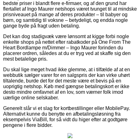
bedste priser i blandt flere e-firmaer, og af den grund har
flertallet af Ingo Maurer netshops været tvunget til at mindske
prisniveauet på mange af deres produkter – til babyer og
børn, og samtidig til voksne – betydeligt, og endda nogle
gange byde på fragt uden betaling.
Det kan dog stadigvæk være lønsomt at kigge forbi nogle
enkelte shops på nettet efter rabatkoder på One From The
Heart Bordlampe m/Dimmer – Ingo Maurer forinden du
placerer ordren, således at du er tryg ved at skaffe sig den
mest betalelige pris.
Du skal lige meget hvad ikke glemme, at i tilfælde af at en
webbutik sælger varer for en salgspris der kan virke uhørt
tiltalende, burde det for det meste være et bevis på en
uoprigtig netshop. Køb med gængse betalingskort er ikke
desto mindre omfavnet af en lov, som værner folk imod
uærlige online selskaber.
Generelt slår vi et slag for kortbestillinger eller MobilePay.
Alternativt kunne du benytte en afbetalingsløsning fra
eksempelvis ViaBill, for så vidt du higer efter at godtgøre
pengene i flere bidder.