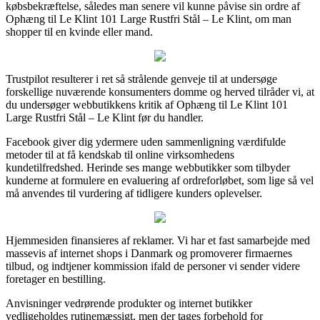
købsbekræftelse, således man senere vil kunne påvise sin ordre af
Ophæng til Le Klint 101 Large Rustfri Stål – Le Klint, om man
shopper til en kvinde eller mand.
Trustpilot resulterer i ret så strålende genveje til at undersøge
forskellige nuværende konsumenters domme og herved tilråder vi, at
du undersøger webbutikkens kritik af Ophæng til Le Klint 101
Large Rustfri Stål – Le Klint før du handler.
Facebook giver dig ydermere uden sammenligning værdifulde
metoder til at få kendskab til online virksomhedens
kundetilfredshed. Herinde ses mange webbutikker som tilbyder
kunderne at formulere en evaluering af ordreforløbet, som lige så vel
må anvendes til vurdering af tidligere kunders oplevelser.
Hjemmesiden finansieres af reklamer. Vi har et fast samarbejde med
massevis af internet shops i Danmark og promoverer firmaernes
tilbud, og indtjener kommission ifald de personer vi sender videre
foretager en bestilling.
Anvisninger vedrørende produkter og internet butikker
vedligeholdes rutinemæssigt, men der tages forbehold for