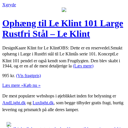
Xgryde
Ophæng til Le Klint 101 Large
Rustfri Stål – Le Klint
DesignKaare Klint for Le KlintOBS: Dette er en reservedel.Smukt
ophæng i Large i Rustfri stål til Le Klintâs serie 101. KonceptLe
Klint 101 pendel er også kendt som Frugtlygten. Den blev skabt i
1944, og er en af de mest detaljerige la
(Læs mere)
995
kr.
(Vis fragtpris)
Læs mere »
Køb nu »
De mest populære webshops i øjeblikket inden for belysning er
AndLight.dk
og
Luxlight.dk
, som begge tilbyder gratis fragt, hurtig
levering og prismatch på alle deres lamper.