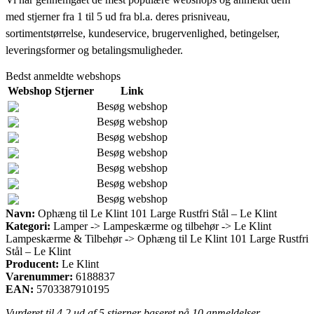
med stjerner fra 1 til 5 ud fra bl.a. deres prisniveau,
sortimentstørrelse, kundeservice, brugervenlighed, betingelser,
leveringsformer og betalingsmuligheder.
Bedst anmeldte webshops
Webshop
Stjerner
Link
Besøg webshop
Besøg webshop
Besøg webshop
Besøg webshop
Besøg webshop
Besøg webshop
Besøg webshop
Navn:
Ophæng til Le Klint 101 Large Rustfri Stål – Le Klint
Kategori:
Lamper -> Lampeskærme og tilbehør -> Le Klint
Lampeskærme & Tilbehør -> Ophæng til Le Klint 101 Large Rustfri
Stål – Le Klint
Producent:
Le Klint
Varenummer:
6188837
EAN:
5703387910195
Vurderet til
4.2
ud af 5 stjerner baseret på
10
anmeldelser