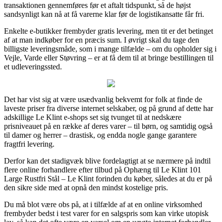
transaktionen gennemføres før et aftalt tidspunkt, så de højst
sandsynligt kan nå at få varerne klar før de logistikansatte får fri.
Enkelte e-butikker frembyder gratis levering, men tit er det betinget
af at man indkøber for en præcis sum. I øvrigt skal du tage den
billigste leveringsmåde, som i mange tilfælde – om du opholder sig i
Vejle, Varde eller Støvring – er at få dem til at bringe bestillingen til
et udleveringssted.
Det har vist sig at være usædvanlig bekvemt for folk at finde de
laveste priser fra diverse internet selskaber, og på grund af dette har
adskillige Le Klint e-shops set sig tvunget til at nedskære
prisniveauet på en række af deres varer – til børn, og samtidig også
til damer og herrer – drastisk, og endda nogle gange garantere
fragtfri levering.
Derfor kan det stadigvæk blive fordelagtigt at se nærmere på indtil
flere online forhandlere efter tilbud på Ophæng til Le Klint 101
Large Rustfri Stål – Le Klint forinden du køber, således at du er på
den sikre side med at opnå den mindst kostelige pris.
Du må blot være obs på, at i tilfælde af at en online virksomhed
frembyder bedst i test varer for en salgspris som kan virke utopisk