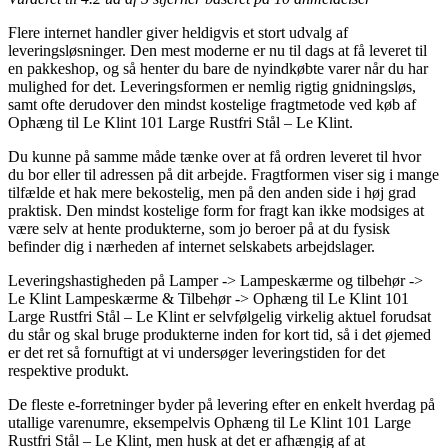
Flere internet handler giver heldigvis et stort udvalg af
leveringsløsninger. Den mest moderne er nu til dags at få leveret til
en pakkeshop, og så henter du bare de nyindkøbte varer når du har
mulighed for det. Leveringsformen er nemlig rigtig gnidningsløs,
samt ofte derudover den mindst kostelige fragtmetode ved køb af
Ophæng til Le Klint 101 Large Rustfri Stål – Le Klint.
Du kunne på samme måde tænke over at få ordren leveret til hvor
du bor eller til adressen på dit arbejde. Fragtformen viser sig i mange
tilfælde et hak mere bekostelig, men på den anden side i høj grad
praktisk. Den mindst kostelige form for fragt kan ikke modsiges at
være selv at hente produkterne, som jo beroer på at du fysisk
befinder dig i nærheden af internet selskabets arbejdslager.
Leveringshastigheden på Lamper -> Lampeskærme og tilbehør ->
Le Klint Lampeskærme & Tilbehør -> Ophæng til Le Klint 101
Large Rustfri Stål – Le Klint er selvfølgelig virkelig aktuel forudsat
du står og skal bruge produkterne inden for kort tid, så i det øjemed
er det ret så fornuftigt at vi undersøger leveringstiden for det
respektive produkt.
De fleste e-forretninger byder på levering efter en enkelt hverdag på
utallige varenumre, eksempelvis Ophæng til Le Klint 101 Large
Rustfri Stål – Le Klint, men husk at det er afhængig af at