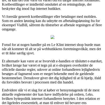
lav, så kan det ofte være en varsel om en uægte internet forhandler.
Kortbestillinger er imidlertid omsluttet af en retningslinje, der
beskytter dig imod fup internet butikker.
Vi foreslår generelt kortbestillinger eller betalinger med mobilen.
Som en anden løsning kan du udnytte en afbetalingsløsning fra for
eksempel ViaBill, såfremt du tilstræber at afbetale regningen af flere
omgange.
Forud for at nogen handler på en Le Klint internet shop burde man
når alt kommer til alt se på webbutikkens forretningsvilkår, men det
er tit ikke særlig sjovt.
Et alternativ kan være at se hvorvidt e-handlen er tilsluttet e-mærket,
hvilket længe har været et tegn på at e-shoppen overholder de
officielle danske regler, udover at online forhandleren lejlighedsvis
besøges af fagmænd som er meget bekendte med de gældende
bestemmelser. Derudover giver det dig lejlighed til at få hjælp, ifald
du forvoldes besvær i processen med din handel.
Endvidere slår vi et slag for at køber er hensynstagende til de mest
aktuelle reglementer der kan have indflydelse på ordren, f.eks.
hvilken byttepolitik internet forhandleren benytter. I den relation er
det ligeledes essesentielt, at man til enhver tid bevarer ens