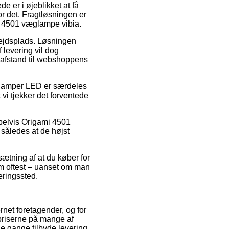
e er i øjeblikket at få
or det. Fragtløsningen er
i 4501 væglampe vibia.
rbejdsplads. Løsningen
 levering vil dog
t afstand til webshoppens
lamper LED er særdeles
vi tjekker det forventede
empelvis Origami 4501
 således at de højst
sætning af at du køber for
om oftest – uanset om man
eringssted.
ernet foretagender, og for
 priserne på mange af
le gange tilbyde levering