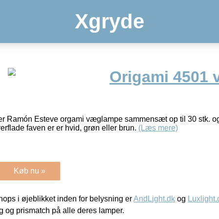
Xgryde
Origami 4501
r Ramón Esteve orgami væglampe sammensæt op til 30 stk. og 
rflade faven er er hvid, grøn eller brun.
(Læs mere)
Køb nu »
ps i øjeblikket inden for belysning er
AndLight.dk
og
Luxlight.
ing og prismatch på alle deres lamper.