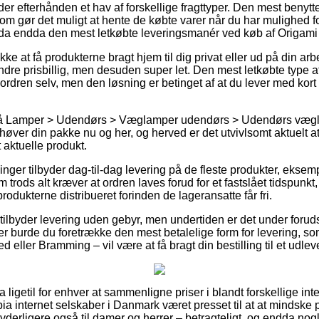
 efterhånden et hav af forskellige fragttyper. Den mest benytted
om gør det muligt at hente de købte varer når du har mulighed f
ndda endda den mest letkøbte leveringsmanér ved køb af Origam
e at få produkterne bragt hjem til dig privat eller ud på din a
mindre prisbillig, men desuden super let. Den mest letkøbte type af
 ordren selv, men den løsning er betinget af at du lever med kor
på Lamper > Udendørs > Væglamper udendørs > Udendørs væg
øver din pakke nu og her, og herved er det utvivlsomt aktuelt at 
t aktuelle produkt.
tninger tilbyder dag-til-dag levering på de fleste produkter, eks
rods alt kræver at ordren laves forud for et fastslået tidspunkt,
rodukterne distribueret forinden de lageransatte får fri.
tilbyder levering uden gebyr, men undertiden er det under forud
er burde du foretrække den mest betalelige form for levering, s
d eller Bramming – vil være at få bragt din bestilling til et udlev
a ligetil for enhver at sammenligne priser i blandt forskellige int
ibia internet selskaber i Danmark været presset til at at mindske
g yderligere også til damer og herrer – betragteligt, og endda nog