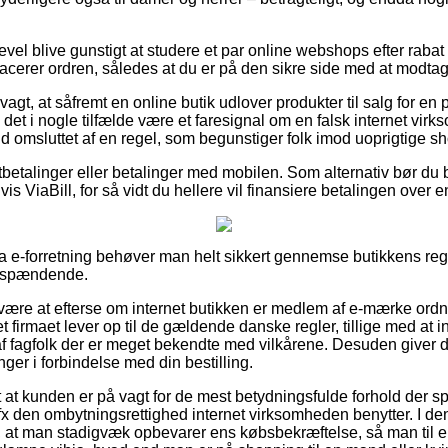
evel blive gunstigt at studere et par online webshops efter raba
acerer ordren, således at du er på den sikre side med at modtag
t, at såfremt en online butik udlover produkter til salg for en 
det i nogle tilfælde være et faresignal om en falsk internet vi
fald omsluttet af en regel, som begunstiger folk imod uoprigtige sh
tbetalinger eller betalinger med mobilen. Som alternativ bør du
s ViaBill, for så vidt du hellere vil finansiere betalingen over 
ia e-forretning behøver man helt sikkert gennemse butikkens reg
r spændende.
ære at efterse om internet butikken er medlem af e-mærke ordn
t firmaet lever op til de gældende danske regler, tillige med at i
 fagfolk der er meget bekendte med vilkårene. Desuden giver de
inger i forbindelse med din bestilling.
gt at kunden er på vagt for de mest betydningsfulde forhold der spi
fx den ombytningsrettighed internet virksomheden benytter. I 
t man stadigvæk opbevarer ens købsbekræftelse, så man til en