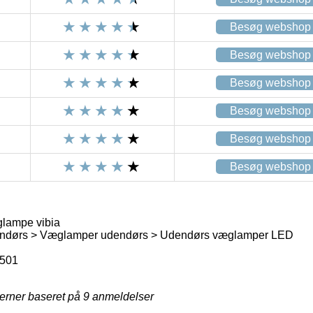
Besøg webshop
Besøg webshop
Besøg webshop
Besøg webshop
Besøg webshop
Besøg webshop
lampe vibia
ndørs > Væglamper udendørs > Udendørs væglamper LED
4501
jerner baseret på
9
anmeldelser