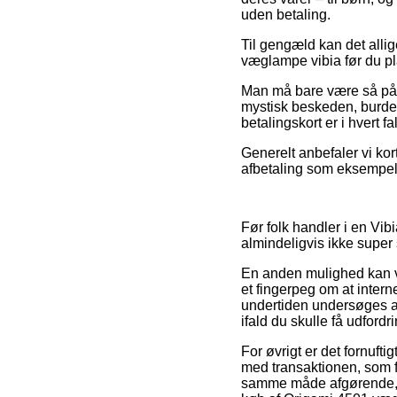
uden betaling.
Til gengæld kan det allig
væglampe vibia før du pl
Man må bare være så påvag
mystisk beskeden, burde 
betalingskort er i hvert 
Generelt anbefaler vi kor
afbetaling som eksempelvi
Før folk handler i en Vib
almindeligvis ikke supe
En anden mulighed kan v
et fingerpeg om at interne
undertiden undersøges af
ifald du skulle få udfordr
For øvrigt er det fornufti
med transaktionen, som 
samme måde afgørende, a