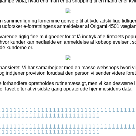
ampe vibia, hvad end man er på shopping til en mand eller kvi
en sammenligning fornemme genveje til at tyde adskillige tidliger
du udforsker e-forretningens anmeldelser af Origami 4501 væglam
arende rigtig fine muligheder for at få indtryk af e-firmaets popul
 hvor kunder kan nedfælde en anmeldelse af købsoplevelsen, so
lade kunderne er.
nansieret. Vi har samarbejder med en masse webshops hvori vi
g indtjener provision forudsat den person vi sender videre foret
e forhandlere opretholdes rutinemæssigt, men vi kan desværre 
 er lavet efter at vi sidste gang opdaterede hjemmesidens data.
1
1
1
1
1
1
1
1
1
1
1
1
1
1
1
1
1
1
1
1
1
1
1
1
1
1
1
1
1
1
1
1
1
1
1
1
1
1
1
1
1
1
1
1
1
1
1
1
1
1
1
1
1
1
1
1
1
1
1
1
1
1
1
1
1
1
1
1
1
1
1
1
1
1
1
1
1
1
1
1
1
1
1
1
1
1
1
1
1
1
1
1
1
1
1
1
1
1
1
1
1
1
1
1
1
1
1
1
1
1
1
1
1
1
1
1
1
1
1
1
1
1