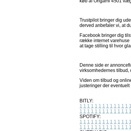
køb af Origami 4501 vægl
Trustpilot bringer dig ud
derved anbefaler vi, at 
Facebook bringer dig tilsv
række internet varehuse
at tage stilling til hvor g
Denne side er annoncefi
virksomhedernes tilbud, o
Viden om tilbud og onlin
justeringer der eventuelt
BITLY:
1
1
1
1
1
1
1
1
1
1
1
1
1
1
1
1
1
1
1
1
1
1
1
1
1
1
SPOTIFY:
1
1
1
1
1
1
1
1
1
1
1
1
1
1
1
1
1
1
1
1
1
1
1
1
1
1