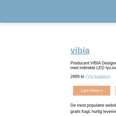
vibia
Producent VIBIA Designe
med indirekte LED lys.ove
2895
kr.
(Vis fragtpris)
Læs mere »
De mest populære websho
gratis fragt, hurtig lever