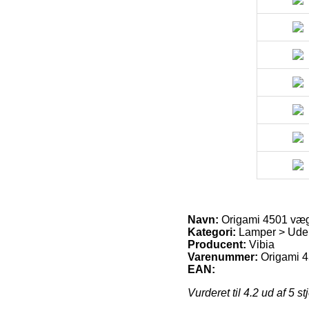
Navn:
Origami 4501 væg
Kategori:
Lamper > Ude
Producent:
Vibia
Varenummer:
Origami 
EAN:
Vurderet til
4.2
ud af 5 st