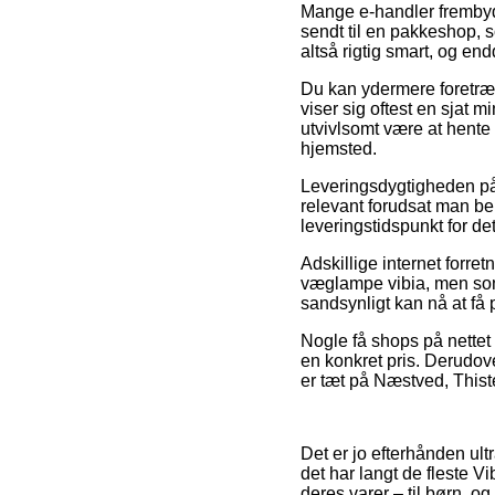
Mange e-handler frembyder
sendt til en pakkeshop, s
altså rigtig smart, og e
Du kan ydermere foretrækk
viser sig oftest en sjat 
utvivlsomt være at hente
hjemsted.
Leveringsdygtigheden 
relevant forudsat man beh
leveringstidspunkt for de
Adskillige internet forre
væglampe vibia, men som t
sandsynligt kan nå at få p
Nogle få shops på nettet 
en konkret pris. Derudov
er tæt på Næstved, Thiste
Det er jo efterhånden ultr
det har langt de fleste V
deres varer – til børn, o