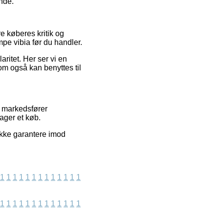
nde.
e køberes kritik og
pe vibia før du handler.
aritet. Her ser vi en
m også kan benyttes til
 markedsfører
ager et køb.
ikke garantere imod
1
1
1
1
1
1
1
1
1
1
1
1
1
1
1
1
1
1
1
1
1
1
1
1
1
1