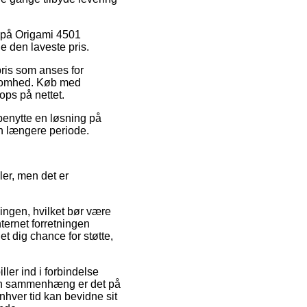
t på Origami 4501
e den laveste pris.
pris som anses for
rksomhed. Køb med
ops på nettet.
 benytte en løsning på
en længere periode.
ler, men det er
ingen, hvilket bør være
nternet forretningen
t dig chance for støtte,
ller ind i forbindelse
den sammenhæng er det på
hver tid kan bevidne sit