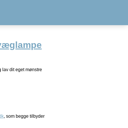
 væglampe
lav dit eget mønstre
dk
, som begge tilbyder