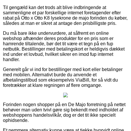
Til gengæld kan det trods alt blive indbringende at
sammenligne et par forskellige internet foretagender efter
rabat på Otto x Otto K8 lysekrone de majo forinden du køber,
således at man er sikret at antage den prisbilligste pris.
Du må bare ikke undervurdere, at såfremt en online
webshop afhænder deres produkter for en pris som er
hamrende tiltalende, bør det tit være et tegn på en fup
netbutik. Bestillinger med betalingskort er heldigvis dækket
ind under et lovbud, hvilket sikrer en imod fup internet
handler.
Generelt går vi ind for bestillinger med kort eller betalinger
med mobilen. Alternativt burde du anvende et
afbetalingstilbud som eksempelvis ViaBill, for så vidt du
foretrækker at klare regningen af flere omgange.
Forinden nogen shopper på en De Majo forretning på nettet
behøver man uden tvivl gøre sig bekendt med indholdet af
webshoppens handelsvilkår, dog er det tit ikke specielt
ophidsende.
Et nemmere alternativ kunne være at tjekke hvorvidt online