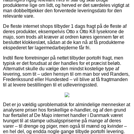
produkterne lige om lidt, og herved er det særdeles vigtigt at
man dobbelttjekker den forventede leveringsdato for den
relevante vare.
De fleste internet shops tilbyder 1 dags fragt på de fleste af
deres produkter, eksempelvis Otto x Otto K8 lysekrone de
majo, som trods alt kræver at ordren køres igennem før et
besluttet klokkeslæt, sådan at de kan nå at få produkterne
ekspederet før lagermedarbejderne får fri.
Indtil flere forretninger på nettet tilbyder portofri fragt, men
typisk er det forudsat at der handles for et præcist beløb.
Alternativt skulle du vælge den mindst kostelige type af
levering, som tit – uden hensyn til om man bor ved Randers,
Frederikssund eller Hundested – vil blive at få fragtmanden
til at levere bestillingen til et udleveringssted.
Det er jo vældig uproblematisk for almindelige mennesker at
analysere priser hos forskellige e-handler, og af den grund
har flertallet af De Majo internet handler i Danmark været
tvunget til at stampe udsalgspriserne på mange af deres
varer – til drenge og piger, men også til mænd og kvinder –
en hel del, og endda nogle gange tilbyde portofri levering.