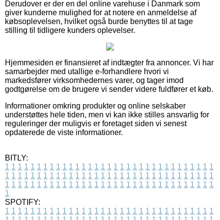
Derudover er der en del online varehuse i Danmark som
giver kunderne mulighed for at notere en anmeldelse af
købsoplevelsen, hvilket også burde benyttes til at tage
stilling til tidligere kunders oplevelser.
Hjemmesiden er finansieret af indtægter fra annoncer. Vi har
samarbejder med utallige e-forhandlere hvori vi
markedsfører virksomhedernes varer, og tager imod
godtgørelse om de brugere vi sender videre fuldfører et køb.
Informationer omkring produkter og online selskaber
understøttes hele tiden, men vi kan ikke stilles ansvarlig for
reguleringer der muligvis er foretaget siden vi senest
opdaterede de viste informationer.
BITLY:
1
1
1
1
1
1
1
1
1
1
1
1
1
1
1
1
1
1
1
1
1
1
1
1
1
1
1
1
1
1
1
1
1
1
1
1
1
1
1
1
1
1
1
1
1
1
1
1
1
1
1
1
1
1
1
1
1
1
1
1
1
1
1
1
1
1
1
1
1
1
1
1
1
1
1
1
1
1
1
1
1
1
1
1
1
1
1
1
1
1
1
1
1
1
1
1
1
1
1
1
SPOTIFY:
1
1
1
1
1
1
1
1
1
1
1
1
1
1
1
1
1
1
1
1
1
1
1
1
1
1
1
1
1
1
1
1
1
1
1
1
1
1
1
1
1
1
1
1
1
1
1
1
1
1
1
1
1
1
1
1
1
1
1
1
1
1
1
1
1
1