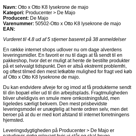
Navn:
Otto x Otto K8 lysekrone de majo
Kategori:
Producenter > De Majo
Producent:
De Majo
Varenummer:
50502-Otto x Otto K8 lysekrone de majo
EAN:
Vurderet til
4.8
ud af 5 stjerner baseret på
38
anmeldelser
En række internet shops udlover nu om dage alverdens
leveringsmidler. En favorit er nu til dags at få sendt til en
pakkeshop, hvor det er muligt at hente de bestilte produkter
på et selvvalgt tidspunkt. Den er altså ekstremt problemfri,
og oftest tilmed den mest letkøbte mulighed for fragt ved køb
af Otto x Otto K8 lysekrone de majo.
Du kan endvidere afveje for og imod at få produkterne sendt
til din bopæl eller ud til din arbejdsplads. Fragtmuligheden
bliver uheldigvis en smule mere omkostningsfuld, men
ligeledes særligt bekvem. Den mest prisbevidste
leveringsmodel er unægtelig at hente ordren selv, men det
beroer på at du er med kort afstand til internet forretningens
hjemsted.
Leveringsdygtigheden på Producenter > De Majo er
naturligvis rigtig relevant hvis vi står og skal bruge