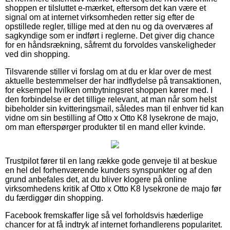
shoppen er tilsluttet e-mærket, eftersom det kan være et
signal om at internet virksomheden retter sig efter de
opstillede regler, tillige med at den nu og da overværes af
sagkyndige som er indført i reglerne. Det giver dig chance
for en håndsrækning, såfremt du forvoldes vanskeligheder
ved din shopping.
Tilsvarende stiller vi forslag om at du er klar over de mest
aktuelle bestemmelser der har indflydelse på transaktionen,
for eksempel hvilken ombytningsret shoppen kører med. I
den forbindelse er det tillige relevant, at man når som helst
bibeholder sin kvitteringsmail, således man til enhver tid kan
vidne om sin bestilling af Otto x Otto K8 lysekrone de majo,
om man efterspørger produkter til en mand eller kvinde.
Trustpilot fører til en lang række gode genveje til at beskue
en hel del forhenværende kunders synspunkter og af den
grund anbefales det, at du bliver klogere på online
virksomhedens kritik af Otto x Otto K8 lysekrone de majo før
du færdiggør din shopping.
Facebook fremskaffer lige så vel forholdsvis hæderlige
chancer for at få indtryk af internet forhandlerens popularitet.