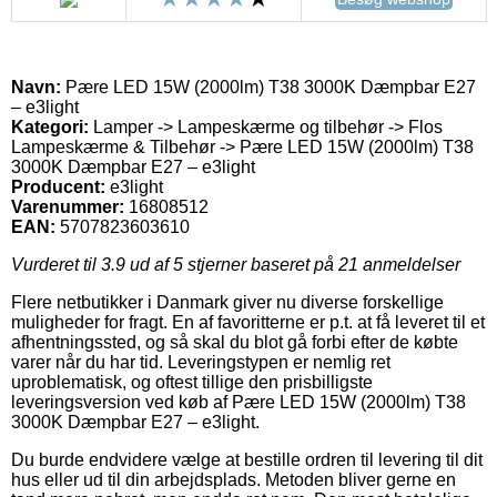
Navn:
Pære LED 15W (2000lm) T38 3000K Dæmpbar E27
– e3light
Kategori:
Lamper -> Lampeskærme og tilbehør -> Flos
Lampeskærme & Tilbehør -> Pære LED 15W (2000lm) T38
3000K Dæmpbar E27 – e3light
Producent:
e3light
Varenummer:
16808512
EAN:
5707823603610
Vurderet til
3.9
ud af 5 stjerner baseret på
21
anmeldelser
Flere netbutikker i Danmark giver nu diverse forskellige
muligheder for fragt. En af favoritterne er p.t. at få leveret til et
afhentningssted, og så skal du blot gå forbi efter de købte
varer når du har tid. Leveringstypen er nemlig ret
uproblematisk, og oftest tillige den prisbilligste
leveringsversion ved køb af Pære LED 15W (2000lm) T38
3000K Dæmpbar E27 – e3light.
Du burde endvidere vælge at bestille ordren til levering til dit
hus eller ud til din arbejdsplads. Metoden bliver gerne en