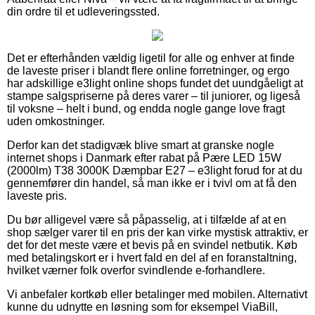
din ordre til et udleveringssted.
Det er efterhånden vældig ligetil for alle og enhver at finde
de laveste priser i blandt flere online forretninger, og ergo
har adskillige e3light online shops fundet det uundgåeligt at
stampe salgspriserne på deres varer – til juniorer, og ligeså
til voksne – helt i bund, og endda nogle gange love fragt
uden omkostninger.
Derfor kan det stadigvæk blive smart at granske nogle
internet shops i Danmark efter rabat på Pære LED 15W
(2000lm) T38 3000K Dæmpbar E27 – e3light forud for at du
gennemfører din handel, så man ikke er i tvivl om at få den
laveste pris.
Du bør alligevel være så påpasselig, at i tilfælde af at en
shop sælger varer til en pris der kan virke mystisk attraktiv, er
det for det meste være et bevis på en svindel netbutik. Køb
med betalingskort er i hvert fald en del af en foranstaltning,
hvilket værner folk overfor svindlende e-forhandlere.
Vi anbefaler kortkøb eller betalinger med mobilen. Alternativt
kunne du udnytte en løsning som for eksempel ViaBill,