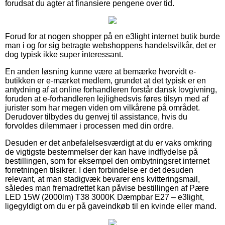
forudsat du agter at finansiere pengene over tid.
Forud for at nogen shopper på en e3light internet butik burde
man i og for sig betragte webshoppens handelsvilkår, det er
dog typisk ikke super interessant.
En anden løsning kunne være at bemærke hvorvidt e-
butikken er e-mærket medlem, grundet at det typisk er en
antydning af at online forhandleren forstår dansk lovgivning,
foruden at e-forhandleren lejlighedsvis føres tilsyn med af
jurister som har megen viden om vilkårene på området.
Derudover tilbydes du genvej til assistance, hvis du
forvoldes dilemmaer i processen med din ordre.
Desuden er det anbefalelsesværdigt at du er vaks omkring
de vigtigste bestemmelser der kan have indflydelse på
bestillingen, som for eksempel den ombytningsret internet
forretningen tilsikrer. I den forbindelse er det desuden
relevant, at man stadigvæk bevarer ens kvitteringsmail,
således man fremadrettet kan påvise bestillingen af Pære
LED 15W (2000lm) T38 3000K Dæmpbar E27 – e3light,
ligegyldigt om du er på gaveindkøb til en kvinde eller mand.