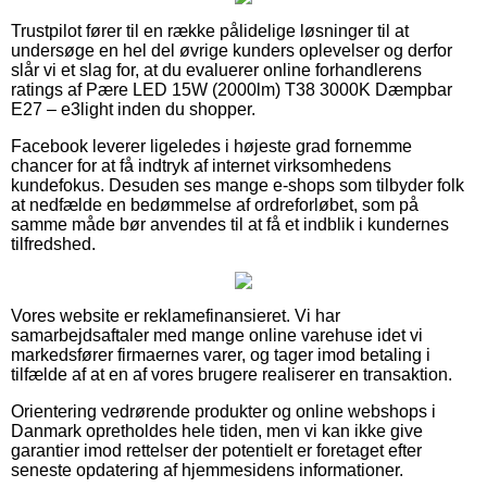
Trustpilot fører til en række pålidelige løsninger til at
undersøge en hel del øvrige kunders oplevelser og derfor
slår vi et slag for, at du evaluerer online forhandlerens
ratings af Pære LED 15W (2000lm) T38 3000K Dæmpbar
E27 – e3light inden du shopper.
Facebook leverer ligeledes i højeste grad fornemme
chancer for at få indtryk af internet virksomhedens
kundefokus. Desuden ses mange e-shops som tilbyder folk
at nedfælde en bedømmelse af ordreforløbet, som på
samme måde bør anvendes til at få et indblik i kundernes
tilfredshed.
Vores website er reklamefinansieret. Vi har
samarbejdsaftaler med mange online varehuse idet vi
markedsfører firmaernes varer, og tager imod betaling i
tilfælde af at en af vores brugere realiserer en transaktion.
Orientering vedrørende produkter og online webshops i
Danmark opretholdes hele tiden, men vi kan ikke give
garantier imod rettelser der potentielt er foretaget efter
seneste opdatering af hjemmesidens informationer.