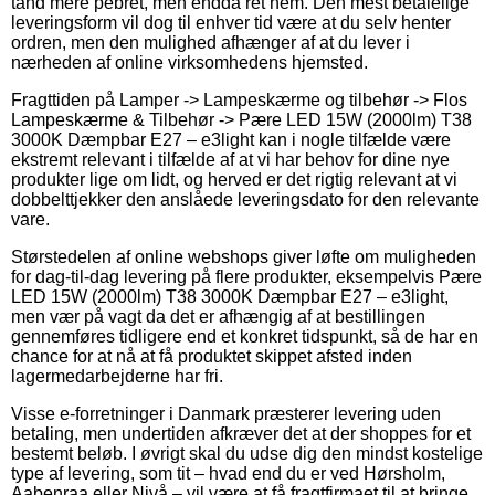
tand mere pebret, men endda ret nem. Den mest betalelige
leveringsform vil dog til enhver tid være at du selv henter
ordren, men den mulighed afhænger af at du lever i
nærheden af online virksomhedens hjemsted.
Fragttiden på Lamper -> Lampeskærme og tilbehør -> Flos
Lampeskærme & Tilbehør -> Pære LED 15W (2000lm) T38
3000K Dæmpbar E27 – e3light kan i nogle tilfælde være
ekstremt relevant i tilfælde af at vi har behov for dine nye
produkter lige om lidt, og herved er det rigtig relevant at vi
dobbelttjekker den anslåede leveringsdato for den relevante
vare.
Størstedelen af online webshops giver løfte om muligheden
for dag-til-dag levering på flere produkter, eksempelvis Pære
LED 15W (2000lm) T38 3000K Dæmpbar E27 – e3light,
men vær på vagt da det er afhængig af at bestillingen
gennemføres tidligere end et konkret tidspunkt, så de har en
chance for at nå at få produktet skippet afsted inden
lagermedarbejderne har fri.
Visse e-forretninger i Danmark præsterer levering uden
betaling, men undertiden afkræver det at der shoppes for et
bestemt beløb. I øvrigt skal du udse dig den mindst kostelige
type af levering, som tit – hvad end du er ved Hørsholm,
Aabenraa eller Nivå – vil være at få fragtfirmaet til at bringe