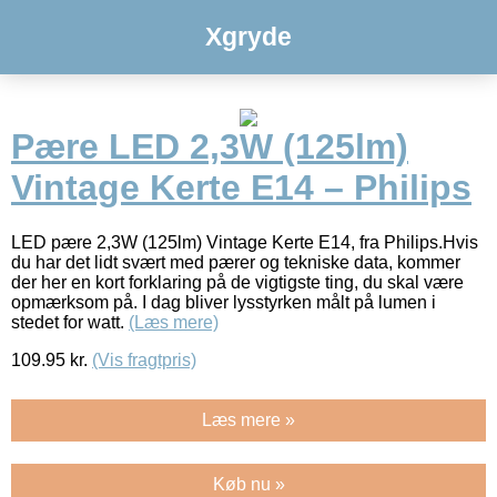
Xgryde
Pære LED 2,3W (125lm)
Vintage Kerte E14 – Philips
LED pære 2,3W (125lm) Vintage Kerte E14, fra Philips.Hvis
du har det lidt svært med pærer og tekniske data, kommer
der her en kort forklaring på de vigtigste ting, du skal være
opmærksom på. I dag bliver lysstyrken målt på lumen i
stedet for watt.
(Læs mere)
109.95
kr.
(Vis fragtpris)
Læs mere »
Køb nu »