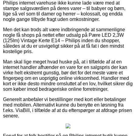
Philips internet varehuse ikke kunne lade være med at
stampe salgsværdien på deres varer – til babyer og børn,
lige så vel som til damer og herrer – kolossalt, og endda
nogle gange tilbyde fragt uden omkostninger.
Men det kan trods alt være indbringende at sammenligne
nogle få shops på nettet efter udsalg på Pære LED 2,3W
(125lm) Vintage Kerte E14 – Philips inden du shopper,
således at du er usvigeligt sikker på at få fat i den mindst
kostelige pris.
Man skal lige meget hvad huske på, at i tilfælde af at en
internet handler afhænder en vare for en salgspris der kan
virke helt ekstremt gunstig, bør det for det meste være et
fingerpeg om en uoprigtig online virksomhed. Handler med
kort er ikke desto mindre omsluttet af en lov, hvilket sikrer dig
som køber imod bedrageriske online forretninger.
Generelt anbefaler vi bestillinger med kort eller betalinger
med mobilen. Alternativt kunne du benytte en løsning fra
f.eks. ViaBill, i tilfælde af at du efterspørger at afdrage prisen
senere.
Forud for at folk bestiller på en Philips internet butik kunne