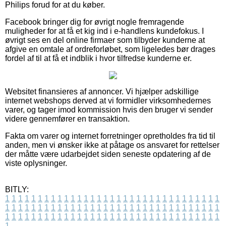
Philips forud for at du køber.
Facebook bringer dig for øvrigt nogle fremragende
muligheder for at få et kig ind i e-handlens kundefokus. I
øvrigt ses en del online firmaer som tilbyder kunderne at
afgive en omtale af ordreforløbet, som ligeledes bør drages
fordel af til at få et indblik i hvor tilfredse kunderne er.
Websitet finansieres af annoncer. Vi hjælper adskillige
internet webshops derved at vi formidler virksomhedernes
varer, og tager imod kommission hvis den bruger vi sender
videre gennemfører en transaktion.
Fakta om varer og internet forretninger opretholdes fra tid til
anden, men vi ønsker ikke at påtage os ansvaret for rettelser
der måtte være udarbejdet siden seneste opdatering af de
viste oplysninger.
BITLY:
1
1
1
1
1
1
1
1
1
1
1
1
1
1
1
1
1
1
1
1
1
1
1
1
1
1
1
1
1
1
1
1
1
1
1
1
1
1
1
1
1
1
1
1
1
1
1
1
1
1
1
1
1
1
1
1
1
1
1
1
1
1
1
1
1
1
1
1
1
1
1
1
1
1
1
1
1
1
1
1
1
1
1
1
1
1
1
1
1
1
1
1
1
1
1
1
1
1
1
1