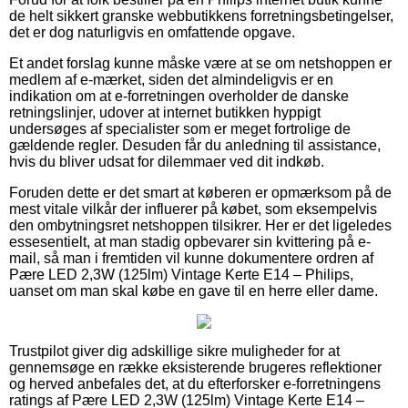
de helt sikkert granske webbutikkens forretningsbetingelser,
det er dog naturligvis en omfattende opgave.
Et andet forslag kunne måske være at se om netshoppen er
medlem af e-mærket, siden det almindeligvis er en
indikation om at e-forretningen overholder de danske
retningslinjer, udover at internet butikken hyppigt
undersøges af specialister som er meget fortrolige de
gældende regler. Desuden får du anledning til assistance,
hvis du bliver udsat for dilemmaer ved dit indkøb.
Foruden dette er det smart at køberen er opmærksom på de
mest vitale vilkår der influerer på købet, som eksempelvis
den ombytningsret netshoppen tilsikrer. Her er det ligeledes
essesentielt, at man stadig opbevarer sin kvittering på e-
mail, så man i fremtiden vil kunne dokumentere ordren af
Pære LED 2,3W (125lm) Vintage Kerte E14 – Philips,
uanset om man skal købe en gave til en herre eller dame.
Trustpilot giver dig adskillige sikre muligheder for at
gennemsøge en række eksisterende brugeres reflektioner
og herved anbefales det, at du efterforsker e-forretningens
ratings af Pære LED 2,3W (125lm) Vintage Kerte E14 –