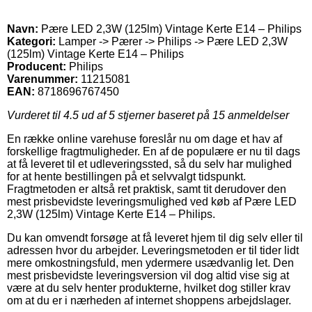
Navn:
Pære LED 2,3W (125lm) Vintage Kerte E14 – Philips
Kategori:
Lamper -> Pærer -> Philips -> Pære LED 2,3W
(125lm) Vintage Kerte E14 – Philips
Producent:
Philips
Varenummer:
11215081
EAN:
8718696767450
Vurderet til
4.5
ud af 5 stjerner baseret på
15
anmeldelser
En række online varehuse foreslår nu om dage et hav af
forskellige fragtmuligheder. En af de populære er nu til dags
at få leveret til et udleveringssted, så du selv har mulighed
for at hente bestillingen på et selvvalgt tidspunkt.
Fragtmetoden er altså ret praktisk, samt tit derudover den
mest prisbevidste leveringsmulighed ved køb af Pære LED
2,3W (125lm) Vintage Kerte E14 – Philips.
Du kan omvendt forsøge at få leveret hjem til dig selv eller til
adressen hvor du arbejder. Leveringsmetoden er til tider lidt
mere omkostningsfuld, men ydermere usædvanlig let. Den
mest prisbevidste leveringsversion vil dog altid vise sig at
være at du selv henter produkterne, hvilket dog stiller krav
om at du er i nærheden af internet shoppens arbejdslager.