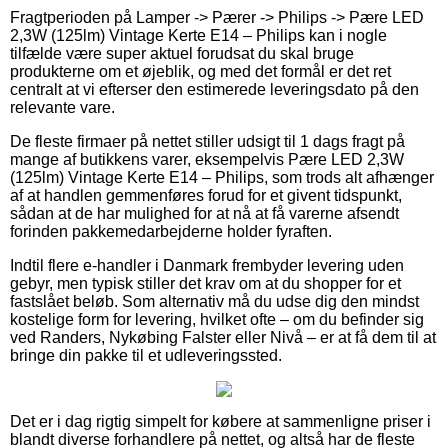
Fragtperioden på Lamper -> Pærer -> Philips -> Pære LED
2,3W (125lm) Vintage Kerte E14 – Philips kan i nogle
tilfælde være super aktuel forudsat du skal bruge
produkterne om et øjeblik, og med det formål er det ret
centralt at vi efterser den estimerede leveringsdato på den
relevante vare.
De fleste firmaer på nettet stiller udsigt til 1 dags fragt på
mange af butikkens varer, eksempelvis Pære LED 2,3W
(125lm) Vintage Kerte E14 – Philips, som trods alt afhænger
af at handlen gemmenføres forud for et givent tidspunkt,
sådan at de har mulighed for at nå at få varerne afsendt
forinden pakkemedarbejderne holder fyraften.
Indtil flere e-handler i Danmark frembyder levering uden
gebyr, men typisk stiller det krav om at du shopper for et
fastslået beløb. Som alternativ må du udse dig den mindst
kostelige form for levering, hvilket ofte – om du befinder sig
ved Randers, Nykøbing Falster eller Nivå – er at få dem til at
bringe din pakke til et udleveringssted.
Det er i dag rigtig simpelt for købere at sammenligne priser i
blandt diverse forhandlere på nettet, og altså har de fleste