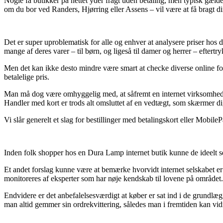
Nogle få butikker på nettet yder fragt uden betaling, men typisk gælder
om du bor ved Randers, Hjørring eller Assens – vil være at få bragt di
Det er super uproblematisk for alle og enhver at analysere priser hos d
mange af deres varer – til børn, og ligeså til damer og herrer – eftert
Men det kan ikke desto mindre være smart at checke diverse online f
betalelige pris.
Man må dog være omhyggelig med, at såfremt en internet virksomhed udby
Handler med kort er trods alt omsluttet af en vedtægt, som skærmer 
Vi slår generelt et slag for bestillinger med betalingskort eller Mobi
Inden folk shopper hos en Dura Lamp internet butik kunne de ideelt se
Et andet forslag kunne være at bemærke hvorvidt internet selskabet er
monitoreres af eksperter som har nøje kendskab til lovene på området.
Endvidere er det anbefalelsesværdigt at køber er sat ind i de grundlægg
man altid gemmer sin ordrekvittering, således man i fremtiden kan vi