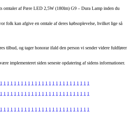
firmaets omtaler af Pære LED 2,5W (180lm) G9 – Dura Lamp inden du
or folk kan afgive en omtale af deres købsoplevelse, hvilket lige så
es tilbud, og tager honorar ifald den person vi sender videre fuldfører
 være implementeret siden seneste opdatering af sidens informationer.
1
1
1
1
1
1
1
1
1
1
1
1
1
1
1
1
1
1
1
1
1
1
1
1
1
1
1
1
1
1
1
1
1
1
1
1
1
1
1
1
1
1
1
1
1
1
1
1
1
1
1
1
1
1
1
1
1
1
1
1
1
1
1
1
1
1
1
1
1
1
1
1
1
1
1
1
1
1