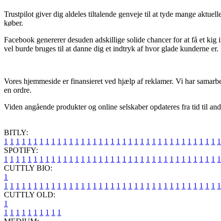
Trustpilot giver dig aldeles tiltalende genveje til at tyde mange akt
køber.
Facebook genererer desuden adskillige solide chancer for at få et kig 
vel burde bruges til at danne dig et indtryk af hvor glade kunderne er.
Vores hjemmeside er finansieret ved hjælp af reklamer. Vi har samarbej
en ordre.
Viden angående produkter og online selskaber opdateres fra tid til and
BITLY:
1
1
1
1
1
1
1
1
1
1
1
1
1
1
1
1
1
1
1
1
1
1
1
1
1
1
1
1
1
1
1
1
1
1
1
1
1
SPOTIFY:
1
1
1
1
1
1
1
1
1
1
1
1
1
1
1
1
1
1
1
1
1
1
1
1
1
1
1
1
1
1
1
1
1
1
1
1
1
CUTTLY BIO:
1
1
1
1
1
1
1
1
1
1
1
1
1
1
1
1
1
1
1
1
1
1
1
1
1
1
1
1
1
1
1
1
1
1
1
1
1
1
CUTTLY OLD:
1
1
1
1
1
1
1
1
1
1
1