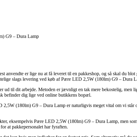
lm) G9 – Dura Lamp
t anvendte er lige nu at få leveret til en pakkeshop, og så skal du blot 
kostelige slags levering ved køb af Pære LED 2,5W (180lm) G9 – Dura 
 ud til dit arbejde. Metoden er jævnligt en tak mere bekostelig, men lig
isk befinder dig lige ved online butikkens bopæl.
5W (180lm) G9 – Dura Lamp er naturligvis meget vital om vi står og s
ter, eksempelvis Pære LED 2,5W (180lm) G9 – Dura Lamp, men som trods
 for at pakkepersonalet har fyraften.