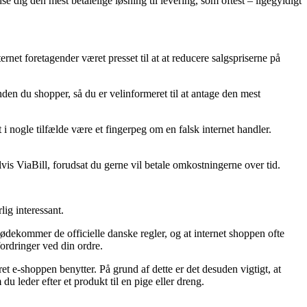
e dig den mest betalelige løsning til levering, som oftest – ligegyldigt
rnet foretagender været presset til at at reducere salgspriserne på
n du shopper, så du er velinformeret til at antage den mest
i nogle tilfælde være et fingerpeg om en falsk internet handler.
vis ViaBill, forudsat du gerne vil betale omkostningerne over tid.
ig interessant.
ødekommer de officielle danske regler, og at internet shoppen ofte
ordringer ved din ordre.
et e-shoppen benytter. På grund af dette er det desuden vigtigt, at
leder efter et produkt til en pige eller dreng.