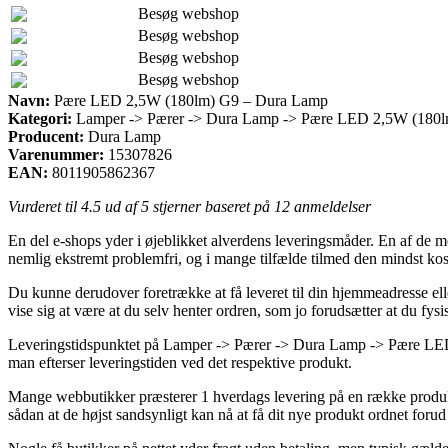
Besøg webshop
Besøg webshop
Besøg webshop
Besøg webshop
Navn:
Pære LED 2,5W (180lm) G9 – Dura Lamp
Kategori:
Lamper -> Pærer -> Dura Lamp -> Pære LED 2,5W (180
Producent:
Dura Lamp
Varenummer:
15307826
EAN:
8011905862367
Vurderet til
4.5
ud af 5 stjerner baseret på
12
anmeldelser
En del e-shops yder i øjeblikket alverdens leveringsmåder. En af de mes
nemlig ekstremt problemfri, og i mange tilfælde tilmed den mindst 
Du kunne derudover foretrække at få leveret til din hjemmeadresse eller
vise sig at være at du selv henter ordren, som jo forudsætter at du fys
Leveringstidspunktet på Lamper -> Pærer -> Dura Lamp -> Pære LED 2,
man efterser leveringstiden ved det respektive produkt.
Mange webbutikker præsterer 1 hverdags levering på en række produk
sådan at de højst sandsynligt kan nå at få dit nye produkt ordnet forud