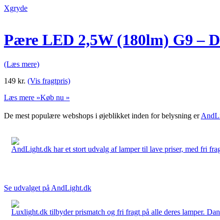
Xgryde
Pære LED 2,5W (180lm) G9 – 
(Læs mere)
149
kr.
(Vis fragtpris)
Læs mere »
Køb nu »
De mest populære webshops i øjeblikket inden for belysning er
AndLi
AndLight.dk har et stort udvalg af lamper til lave priser, med fri frag
Se udvalget på AndLight.dk
Luxlight.dk tilbyder prismatch og fri fragt på alle deres lamper. D