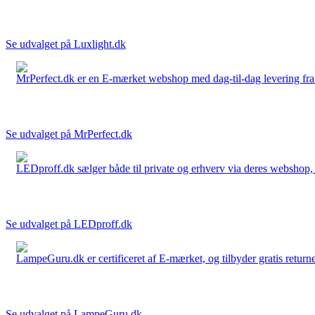
Se udvalget på Luxlight.dk
MrPerfect.dk er en E-mærket webshop med dag-til-dag levering fra der
Se udvalget på MrPerfect.dk
LEDproff.dk sælger både til private og erhverv via deres webshop, h
Se udvalget på LEDproff.dk
LampeGuru.dk er certificeret af E-mærket, og tilbyder gratis returne
Se udvalget på LampeGuru.dk