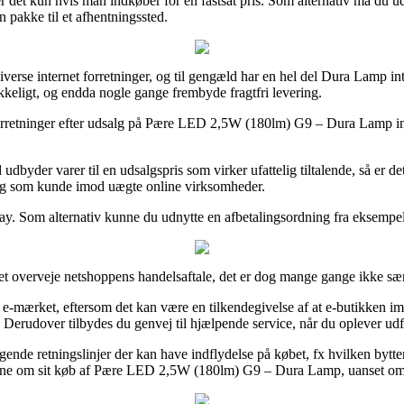
 det kun hvis man indkøber for en fastsat pris. Som alternativ må du uds
n pakke til et afhentningssted.
iverse internet forretninger, og til gengæld har en hel del Dura Lamp inte
rykkeligt, og endda nogle gange frembyde fragtfri levering.
orretninger efter udsalg på Pære LED 2,5W (180lm) G9 – Dura Lamp inde
der varer til en udsalgspris som virker ufattelig tiltalende, så er det 
dig som kunde imod uægte online virksomheder.
lePay. Som alternativ kunne du udnytte en afbetalingsordning fra eksempel
t overveje netshoppens handelsaftale, det er dog mange gange ikke særl
 e-mærket, eftersom det kan være en tilkendegivelse af at e-butikken im
 Derudover tilbydes du genvej til hjælpende service, når du oplever udf
ende retningslinjer der kan have indflydelse på købet, fx hvilken bytter
dne om sit køb af Pære LED 2,5W (180lm) G9 – Dura Lamp, uanset om du 