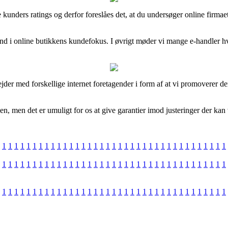
uelle kunders ratings og derfor foreslåes det, at du undersøger online 
ind i online butikkens kundefokus. I øvrigt møder vi mange e-handler hv
der med forskellige internet foretagender i form af at vi promoverer der
en, men det er umuligt for os at give garantier imod justeringer der kan
1
1
1
1
1
1
1
1
1
1
1
1
1
1
1
1
1
1
1
1
1
1
1
1
1
1
1
1
1
1
1
1
1
1
1
1
1
1
1
1
1
1
1
1
1
1
1
1
1
1
1
1
1
1
1
1
1
1
1
1
1
1
1
1
1
1
1
1
1
1
1
1
1
1
1
1
1
1
1
1
1
1
1
1
1
1
1
1
1
1
1
1
1
1
1
1
1
1
1
1
1
1
1
1
1
1
1
1
1
1
1