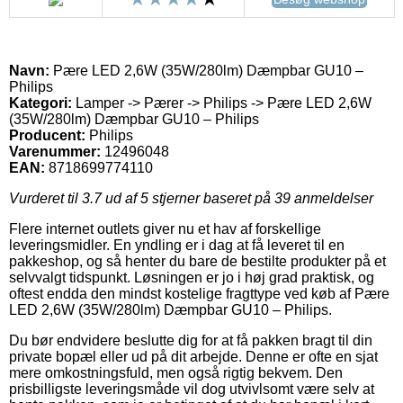
Navn:
Pære LED 2,6W (35W/280lm) Dæmpbar GU10 –
Philips
Kategori:
Lamper -> Pærer -> Philips -> Pære LED 2,6W
(35W/280lm) Dæmpbar GU10 – Philips
Producent:
Philips
Varenummer:
12496048
EAN:
8718699774110
Vurderet til
3.7
ud af 5 stjerner baseret på
39
anmeldelser
Flere internet outlets giver nu et hav af forskellige
leveringsmidler. En yndling er i dag at få leveret til en
pakkeshop, og så henter du bare de bestilte produkter på et
selvvalgt tidspunkt. Løsningen er jo i høj grad praktisk, og
oftest endda den mindst kostelige fragttype ved køb af Pære
LED 2,6W (35W/280lm) Dæmpbar GU10 – Philips.
Du bør endvidere beslutte dig for at få pakken bragt til din
private bopæl eller ud på dit arbejde. Denne er ofte en sjat
mere omkostningsfuld, men også rigtig bekvem. Den
prisbilligste leveringsmåde vil dog utvivlsomt være selv at