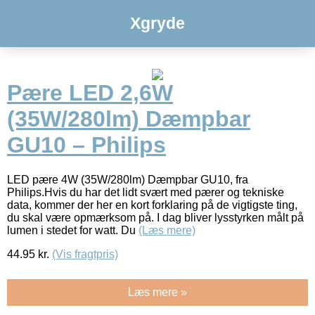
Xgryde
Pære LED 2,6W
(35W/280lm) Dæmpbar
GU10 – Philips
LED pære 4W (35W/280lm) Dæmpbar GU10, fra
Philips.Hvis du har det lidt svært med pærer og tekniske
data, kommer der her en kort forklaring på de vigtigste ting,
du skal være opmærksom på. I dag bliver lysstyrken målt på
lumen i stedet for watt. Du
(Læs mere)
44.95
kr.
(Vis fragtpris)
Læs mere »