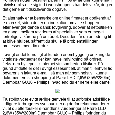
Forinden nogen bestiller på en Philips e-handler kunne man
utvivlsomt sætte sig ind i webshoppens handelsvilkår, dog er
det gerne en tidskrævende opgave.
Et alternativ er at bemærke om online firmaet er godkendt af
e-mærket, siden det er en indikation om at e-shoppen
efterlever gældende dansk lovgivning, udover at netbutikken
en gang i mellem revideres af specialister som er meget
fortrolige vilkårene på området. Desuden får du anledning til
at blive hjulpet, såfremt du skulle få problemstillinger i
processen med din ordre.
I øvrigt er det fornuftigt at kunden er omhyggelig omkring de
vigtigste vedtægter der kan have indvirkning på ordren,
f.eks. den byttepolitik internet virksomheden tilsikrer. På
grund af dette er det i øvrigt essesentielt, at man til enhver tid
bevarer sin faktura e-mail, så man når som helst vil kunne
dokumentere sin shopping af Pære LED 2,6W (35W/280lm)
Dæmpbar GU10 – Philips, hvad end du er herre eller dame.
Trustpilot yder evigt ærlige genveje til at udforske adskillige
tidligere forbrugeres synspunkter og derfor rekommanderer
vi, at du efterforsker e-handlens vurderinger af Pære LED
2,6W (35W/280lm) Dæmpbar GU10 – Philips forinden du