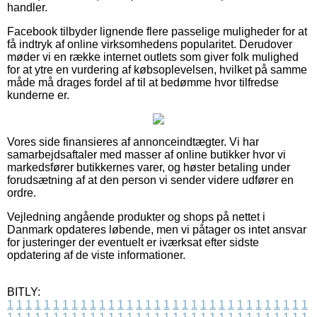
handler.
Facebook tilbyder lignende flere passelige muligheder for at
få indtryk af online virksomhedens popularitet. Derudover
møder vi en række internet outlets som giver folk mulighed
for at ytre en vurdering af købsoplevelsen, hvilket på samme
måde må drages fordel af til at bedømme hvor tilfredse
kunderne er.
Vores side finansieres af annonceindtægter. Vi har
samarbejdsaftaler med masser af online butikker hvor vi
markedsfører butikkernes varer, og høster betaling under
forudsætning af at den person vi sender videre udfører en
ordre.
Vejledning angående produkter og shops på nettet i
Danmark opdateres løbende, men vi påtager os intet ansvar
for justeringer der eventuelt er iværksat efter sidste
opdatering af de viste informationer.
BITLY:
1
1
1
1
1
1
1
1
1
1
1
1
1
1
1
1
1
1
1
1
1
1
1
1
1
1
1
1
1
1
1
1
1