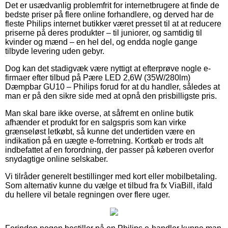
Det er usædvanlig problemfrit for internetbrugere at finde de
bedste priser på flere online forhandlere, og derved har de
fleste Philips internet butikker været presset til at at reducere
priserne på deres produkter – til juniorer, og samtidig til
kvinder og mænd – en hel del, og endda nogle gange
tilbyde levering uden gebyr.
Dog kan det stadigvæk være nyttigt at efterprøve nogle e-
firmaer efter tilbud på Pære LED 2,6W (35W/280lm)
Dæmpbar GU10 – Philips forud for at du handler, således at
man er på den sikre side med at opnå den prisbilligste pris.
Man skal bare ikke overse, at såfremt en online butik
afhænder et produkt for en salgspris som kan virke
grænseløst letkøbt, så kunne det undertiden være en
indikation på en uægte e-forretning. Kortkøb er trods alt
indbefattet af en forordning, der passer på køberen overfor
snydagtige online selskaber.
Vi tilråder generelt bestillinger med kort eller mobilbetaling.
Som alternativ kunne du vælge et tilbud fra fx ViaBill, ifald
du hellere vil betale regningen over flere uger.