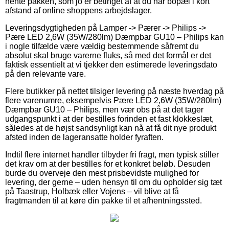
hente pakken, som jo er betinget af at du har bopæl i kort
afstand af online shoppens arbejdslager.
Leveringsdygtigheden på Lamper -> Pærer -> Philips ->
Pære LED 2,6W (35W/280lm) Dæmpbar GU10 – Philips kan
i nogle tilfælde være vældig bestemmende såfremt du
absolut skal bruge varerne fluks, så med det formål er det
faktisk essentielt at vi tjekker den estimerede leveringsdato
på den relevante vare.
Flere butikker på nettet tilsiger levering på næste hverdag på
flere varenumre, eksempelvis Pære LED 2,6W (35W/280lm)
Dæmpbar GU10 – Philips, men vær obs på at det tager
udgangspunkt i at der bestilles forinden et fast klokkeslæt,
således at de højst sandsynligt kan nå at få dit nye produkt
afsted inden de lageransatte holder fyraften.
Indtil flere internet handler tilbyder fri fragt, men typisk stiller
det krav om at der bestilles for et konkret beløb. Desuden
burde du overveje den mest prisbevidste mulighed for
levering, der gerne – uden hensyn til om du opholder sig tæt
på Taastrup, Holbæk eller Vojens – vil blive at få
fragtmanden til at køre din pakke til et afhentningssted.