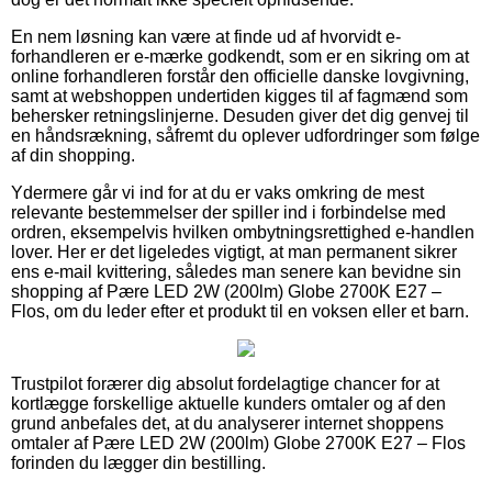
En nem løsning kan være at finde ud af hvorvidt e-
forhandleren er e-mærke godkendt, som er en sikring om at
online forhandleren forstår den officielle danske lovgivning,
samt at webshoppen undertiden kigges til af fagmænd som
behersker retningslinjerne. Desuden giver det dig genvej til
en håndsrækning, såfremt du oplever udfordringer som følge
af din shopping.
Ydermere går vi ind for at du er vaks omkring de mest
relevante bestemmelser der spiller ind i forbindelse med
ordren, eksempelvis hvilken ombytningsrettighed e-handlen
lover. Her er det ligeledes vigtigt, at man permanent sikrer
ens e-mail kvittering, således man senere kan bevidne sin
shopping af Pære LED 2W (200lm) Globe 2700K E27 –
Flos, om du leder efter et produkt til en voksen eller et barn.
Trustpilot forærer dig absolut fordelagtige chancer for at
kortlægge forskellige aktuelle kunders omtaler og af den
grund anbefales det, at du analyserer internet shoppens
omtaler af Pære LED 2W (200lm) Globe 2700K E27 – Flos
forinden du lægger din bestilling.