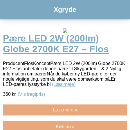
Xgryde
Pære LED 2W (200lm)
Globe 2700K E27 – Flos
ProducentFlosKonceptPære LED 2W (200lm) Globe 2700K
E27.Flos anbefaler denne pære til Skygarden 1 & 2.Nyttig
information om pærerNår du køber ny LED-pære, er der
nogle vigtige ting, som du skal være opmærksom på.En
LED-pæres lysstyrke bl
(Læs mere)
360
kr.
(Vis fragtpris)
Læs mere »
Køb nu »