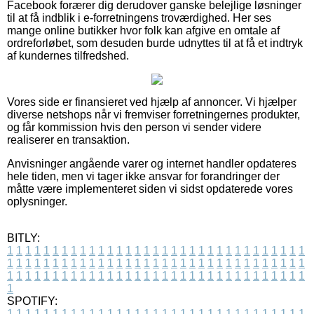
Facebook forærer dig derudover ganske belejlige løsninger
til at få indblik i e-forretningens troværdighed. Her ses
mange online butikker hvor folk kan afgive en omtale af
ordreforløbet, som desuden burde udnyttes til at få et indtryk
af kundernes tilfredshed.
Vores side er finansieret ved hjælp af annoncer. Vi hjælper
diverse netshops når vi fremviser forretningernes produkter,
og får kommission hvis den person vi sender videre
realiserer en transaktion.
Anvisninger angående varer og internet handler opdateres
hele tiden, men vi tager ikke ansvar for forandringer der
måtte være implementeret siden vi sidst opdaterede vores
oplysninger.
BITLY:
1
1
1
1
1
1
1
1
1
1
1
1
1
1
1
1
1
1
1
1
1
1
1
1
1
1
1
1
1
1
1
1
1
1
1
1
1
1
1
1
1
1
1
1
1
1
1
1
1
1
1
1
1
1
1
1
1
1
1
1
1
1
1
1
1
1
1
1
1
1
1
1
1
1
1
1
1
1
1
1
1
1
1
1
1
1
1
1
1
1
1
1
1
1
1
1
1
1
1
1
SPOTIFY:
1
1
1
1
1
1
1
1
1
1
1
1
1
1
1
1
1
1
1
1
1
1
1
1
1
1
1
1
1
1
1
1
1