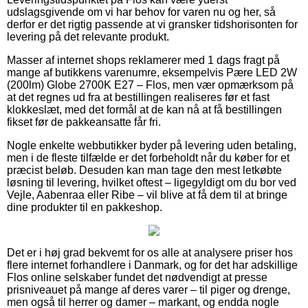
udslagsgivende om vi har behov for varen nu og her, så
derfor er det rigtig passende at vi gransker tidshorisonten for
levering på det relevante produkt.
Masser af internet shops reklamerer med 1 dags fragt på
mange af butikkens varenumre, eksempelvis Pære LED 2W
(200lm) Globe 2700K E27 – Flos, men vær opmærksom på
at det regnes ud fra at bestillingen realiseres før et fast
klokkeslæt, med det formål at de kan nå at få bestillingen
fikset før de pakkeansatte får fri.
Nogle enkelte webbutikker byder på levering uden betaling,
men i de fleste tilfælde er det forbeholdt når du køber for et
præcist beløb. Desuden kan man tage den mest letkøbte
løsning til levering, hvilket oftest – ligegyldigt om du bor ved
Vejle, Aabenraa eller Ribe – vil blive at få dem til at bringe
dine produkter til en pakkeshop.
Det er i høj grad bekvemt for os alle at analysere priser hos
flere internet forhandlere i Danmark, og for det har adskillige
Flos online selskaber fundet det nødvendigt at presse
prisniveauet på mange af deres varer – til piger og drenge,
men også til herrer og damer – markant, og endda nogle