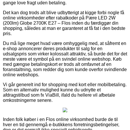
gange love fragt uden betaling.
Det kan dog trods alt blive udbytterigt at kigge forbi nogle få
online virksomheder efter rabatkoder på Pære LED 2W
(200lm) Globe 2700K E27 – Flos inden du færdiggør din
shopping, således at man er garanteret at få fat i den bedste
pris.
Du må lige meget hvad være omhyggelig med, at såfremt en
e-shop annoncerer deres produkter til salg for en
udsalgspris som virker kolossalt attraktiv, så burde det for det
meste være et symbol på en svindel online webshop. Køb
med gængse betalingskort er trods alt omfavnet af en
foranstaltning, som redder dig som kunde overfor svindlende
online webshops.
Vi går generelt ind for shopping med kort eller mobilbetaling.
Som en alternativ mulighed kunne du udnytte et
afdragstilbud som fx ViaBill, ifald du hellere vil afbetale
omkostningerne senere.
Inden folk køber i en Flos online virksomhed burde de til
hver en tid gennemgå e-butikkens forretningsbetingelser,
dog er det normalt ikke specielt ophidsende.