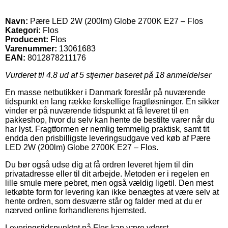
Navn:
Pære LED 2W (200lm) Globe 2700K E27 – Flos
Kategori:
Flos
Producent:
Flos
Varenummer:
13061683
EAN:
8012878211176
Vurderet til
4.8
ud af 5 stjerner baseret på
18
anmeldelser
En masse netbutikker i Danmark foreslår på nuværende
tidspunkt en lang række forskellige fragtløsninger. En sikker
vinder er på nuværende tidspunkt at få leveret til en
pakkeshop, hvor du selv kan hente de bestilte varer når du
har lyst. Fragtformen er nemlig temmelig praktisk, samt tit
endda den prisbilligste leveringsudgave ved køb af Pære
LED 2W (200lm) Globe 2700K E27 – Flos.
Du bør også udse dig at få ordren leveret hjem til din
privatadresse eller til dit arbejde. Metoden er i regelen en
lille smule mere pebret, men også vældig ligetil. Den mest
letkøbte form for levering kan ikke benægtes at være selv at
hente ordren, som desværre står og falder med at du er
nærved online forhandlerens hjemsted.
Leveringstidspunktet på Flos kan være yderst