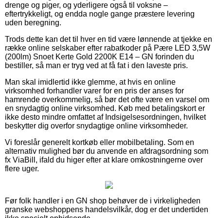
drenge og piger, og yderligere også til voksne –
eftertrykkeligt, og endda nogle gange præstere levering
uden beregning.
Trods dette kan det til hver en tid være lønnende at tjekke en
række online selskaber efter rabatkoder på Pære LED 3,5W
(200lm) Snoet Kerte Gold 2200K E14 – GN forinden du
bestiller, så man er tryg ved at få fat i den laveste pris.
Man skal imidlertid ikke glemme, at hvis en online
virksomhed forhandler varer for en pris der anses for
hamrende overkommelig, så bør det ofte være en varsel om
en snydagtig online virksomhed. Køb med betalingskort er
ikke desto mindre omfattet af Indsigelsesordningen, hvilket
beskytter dig overfor snydagtige online virksomheder.
Vi foreslår generelt kortkøb eller mobilbetaling. Som en
alternativ mulighed bør du anvende en afdragsordning som
fx ViaBill, ifald du higer efter at klare omkostningerne over
flere uger.
Før folk handler i en GN shop behøver de i virkeligheden
granske webshoppens handelsvilkår, dog er det undertiden