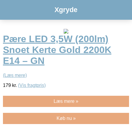
Xgryde
Pære LED 3,5W (200lm)
Snoet Kerte Gold 2200K
E14 – GN
(Læs mere)
179
kr.
(Vis fragtpris)
Læs mere »
Køb nu »