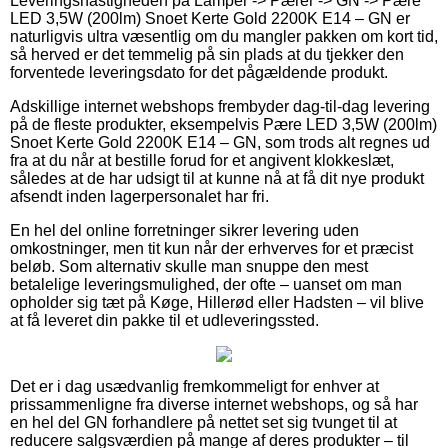
Leveringshastigheden på Lamper -> Pærer -> GN -> Pære
LED 3,5W (200lm) Snoet Kerte Gold 2200K E14 – GN er
naturligvis ultra væsentlig om du mangler pakken om kort tid,
så herved er det temmelig på sin plads at du tjekker den
forventede leveringsdato for det pågældende produkt.
Adskillige internet webshops frembyder dag-til-dag levering
på de fleste produkter, eksempelvis Pære LED 3,5W (200lm)
Snoet Kerte Gold 2200K E14 – GN, som trods alt regnes ud
fra at du når at bestille forud for et angivent klokkeslæt,
således at de har udsigt til at kunne nå at få dit nye produkt
afsendt inden lagerpersonalet har fri.
En hel del online forretninger sikrer levering uden
omkostninger, men tit kun når der erhverves for et præcist
beløb. Som alternativ skulle man snuppe den mest
betalelige leveringsmulighed, der ofte – uanset om man
opholder sig tæt på Køge, Hillerød eller Hadsten – vil blive
at få leveret din pakke til et udleveringssted.
Det er i dag usædvanlig fremkommeligt for enhver at
prissammenligne fra diverse internet webshops, og så har
en hel del GN forhandlere på nettet set sig tvunget til at
reducere salgsværdien på mange af deres produkter – til