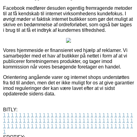
Facebook medfører desuden egentlig fremragende metoder
til at få kendskab til internet virksomhedens kundefokus. I
øvrigt møder vi faktisk internet butikker som gør det muligt at
skrive en bedømmelse af ordreforløbet, som også bør tages
i brug til at få et indtryk af kundernes tilfredshed.
Vores hjemmeside er finansieret ved hjælp af reklamer. Vi
samarbejder med et hav af butikker på nettet i form af at vi
publicerer forretningernes produkter, og tager imod
kommission når vores besøgende foretager en handel.
Orientering angående varer og internet shops understøttes
fra tid til anden, men det er ikke muligt for os at give garantier
imod reguleringer der kan være lavet efter at vi sidst
opdaterede sidens data.
BITLY:
1
1
1
1
1
1
1
1
1
1
1
1
1
1
1
1
1
1
1
1
1
1
1
1
1
1
1
1
1
1
1
1
1
1
1
1
1
1
1
1
1
1
1
1
1
1
1
1
1
1
1
1
1
1
1
1
1
1
1
1
1
1
1
1
1
1
1
1
1
1
1
1
1
1
1
1
1
1
1
1
1
1
1
1
1
1
1
1
1
1
1
1
1
1
1
1
1
1
1
1