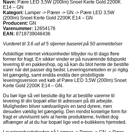
Navn:
Pære LED 3,5W (200lm) Snoet Kerte Gold 2200K
E14 – GN
Kategori:
Lamper -> Pærer -> GN -> Pære LED 3,5W
(200lm) Snoet Kerte Gold 2200K E14 – GN
Producent:
GN
Varenummer:
12654176
EAN:
8718739046436
Vurderet til
3.6
ud af 5 stjerner baseret på
50
anmeldelser
Adskillige internet virksomheder tilbyder nu til dags flere
former for fragt. En sikker vinder er på nuværende tidspunkt
levering til en pakkeshop, og så kan du blot hente de bestilte
varer når det passer dig bedst. Leveringsmetoden er jo rigtig
let gængelig, samt endda endda den prisbilligste
leveringsversion ved køb af Pære LED 3,5W (200lm) Snoet
Kerte Gold 2200K E14 – GN.
Du bør lige så vel beslutte dig for at bestille varerne til
levering til din bopæl eller til adressen på dit arbejde.
Muligheden bliver sædvanligvis en tand dyrere, men
desuden vældig let gængelig. Den mindst kostelige form for
fragt er utvivlsomt selv at hente produkterne, hvilket dog
afhænger af at du har bopæl lige ved e-butikkens hjemsted.