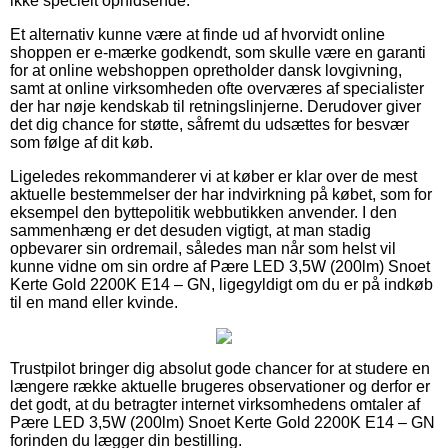
ikke specielt ophidsende.
Et alternativ kunne være at finde ud af hvorvidt online
shoppen er e-mærke godkendt, som skulle være en garanti
for at online webshoppen opretholder dansk lovgivning,
samt at online virksomheden ofte overværes af specialister
der har nøje kendskab til retningslinjerne. Derudover giver
det dig chance for støtte, såfremt du udsættes for besvær
som følge af dit køb.
Ligeledes rekommanderer vi at køber er klar over de mest
aktuelle bestemmelser der har indvirkning på købet, som for
eksempel den byttepolitik webbutikken anvender. I den
sammenhæng er det desuden vigtigt, at man stadig
opbevarer sin ordremail, således man når som helst vil
kunne vidne om sin ordre af Pære LED 3,5W (200lm) Snoet
Kerte Gold 2200K E14 – GN, ligegyldigt om du er på indkøb
til en mand eller kvinde.
Trustpilot bringer dig absolut gode chancer for at studere en
længere række aktuelle brugeres observationer og derfor er
det godt, at du betragter internet virksomhedens omtaler af
Pære LED 3,5W (200lm) Snoet Kerte Gold 2200K E14 – GN
forinden du lægger din bestilling.