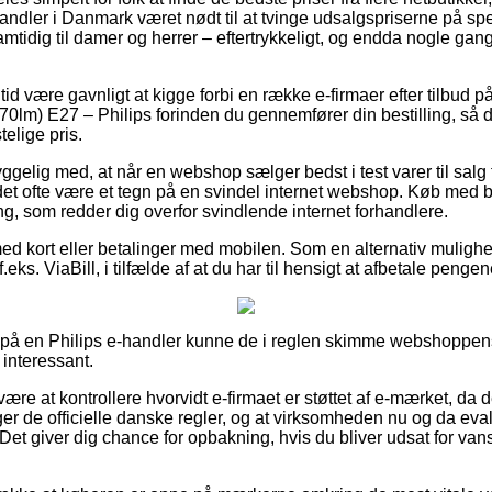
 handler i Danmark været nødt til at tvinge udsalgspriserne på spec
samtidig til damer og herrer – eftertrykkeligt, og endda nogle gan
n tid være gavnligt at kigge forbi en række e-firmaer efter tilbu
70lm) E27 – Philips forinden du gennemfører din bestilling, så du 
telige pris.
elig med, at når en webshop sælger bedst i test varer til salg f
et ofte være et tegn på en svindel internet webshop. Køb med b
ng, som redder dig overfor svindlende internet forhandlere.
 med kort eller betalinger med mobilen. Som en alternativ muligh
f.eks. ViaBill, i tilfælde af at du har til hensigt at afbetale penge
r på en Philips e-handler kunne de i reglen skimme webshoppen
 interessant.
e at kontrollere hvorvidt e-firmaet er støttet af e-mærket, da de
ger de officielle danske regler, og at virksomheden nu og da eval
e. Det giver dig chance for opbakning, hvis du bliver udsat for va