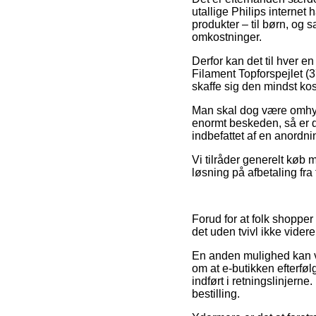
utallige Philips internet
produkter – til børn, og 
omkostninger.
Derfor kan det til hver e
Filament Topforspejlet (3
skaffe sig den mindst kos
Man skal dog være omhygg
enormt beskeden, så er d
indbefattet af en anordni
Vi tilråder generelt køb
løsning på afbetaling fra 
Forud for at folk shoppe
det uden tvivl ikke videre
En anden mulighed kan vær
om at e-butikken efterføl
indført i retningslinjern
bestilling.