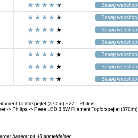
Besøg webshop
Besøg webshop
Besøg webshop
Besøg webshop
Besøg webshop
Besøg webshop
Besøg webshop
ament Topforspejlet (370lm) E27 – Philips
r -> Philips -> Pære LED 3,5W Filament Topforspejlet (370lm)
5
jerner baseret på
48
anmeldelser