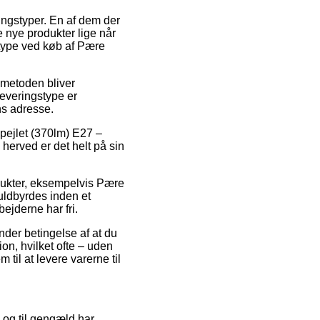
ngstyper. En af dem der
ne nye produkter lige når
stype ved køb af Pære
gsmetoden bliver
leveringstype er
ns adresse.
pejlet (370lm) E27 –
 herved er det helt på sin
odukter, eksempelvis Pære
uldbyrdes inden et
bejderne har fri.
under betingelse af at du
on, hvilket ofte – uden
til at levere varerne til
, og til gengæld har