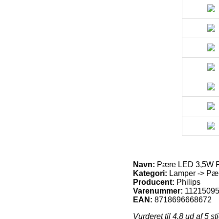
Navn:
Pære LED 3,5W Fil
Kategori:
Lamper -> Pære
Producent:
Philips
Varenummer:
1121509
EAN:
8718696668672
Vurderet til
4.8
ud af 5 st