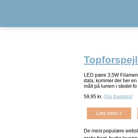
Topforspejl
LED pære 3,5W Filament T
data, kommer der her en k
målt på lumen i stedet fo
59.95
kr.
(Vis fragtpris)
Læs mere »
De mest populære websho