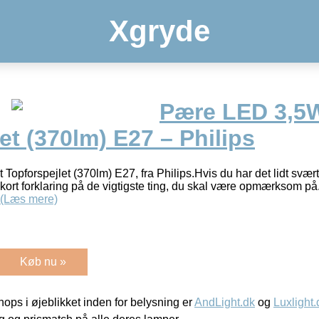
Xgryde
Pære LED 3,5W
et (370lm) E27 – Philips
opforspejlet (370lm) E27, fra Philips.Hvis du har det lidt svæ
ort forklaring på de vigtigste ting, du skal være opmærksom på. 
(Læs mere)
Køb nu »
ps i øjeblikket inden for belysning er
AndLight.dk
og
Luxlight.