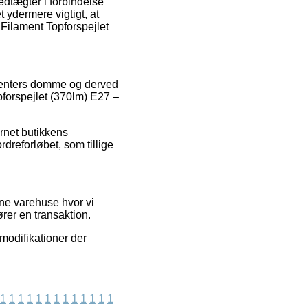
dtægter i forbindelse
t ydermere vigtigt, at
Filament Topforspejlet
umenters domme og derved
pforspejlet (370lm) E27 –
ernet butikkens
dreforløbet, som tillige
ine varehuse hvor vi
rer en transaktion.
 modifikationer der
1
1
1
1
1
1
1
1
1
1
1
1
1