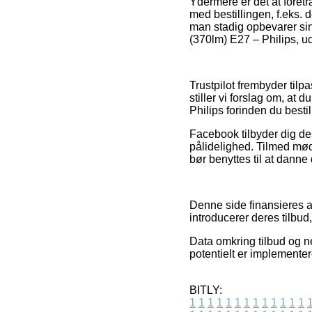
Ydermere er det at foret
med bestillingen, f.eks. 
man stadig opbevarer sin
(370lm) E27 – Philips, ud
Trustpilot frembyder til
stiller vi forslag om, a
Philips forinden du bestil
Facebook tilbyder dig des
pålidelighed. Tilmed møde
bør benyttes til at danne 
Denne side finansieres a
introducerer deres tilbu
Data omkring tilbud og ne
potentielt er implemente
BITLY:
1
1
1
1
1
1
1
1
1
1
1
1
1