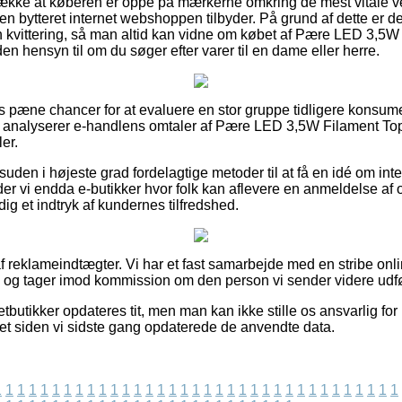
række at køberen er oppe på mærkerne omkring de mest vitale ve
den bytteret internet webshoppen tilbyder. På grund af dette er de
 kvittering, så man altid kan vidne om købet af Pære LED 3,5W 
en hensyn til om du søger efter varer til en dame eller herre.
pas pæne chancer for at evaluere en stor gruppe tidligere kons
t du analyserer e-handlens omtaler af Pære LED 3,5W Filament To
ler.
uden i højeste grad fordelagtige metoder til at få en idé om int
r vi endda e-butikker hvor folk kan aflevere en anmeldelse af or
dig et indtryk af kundernes tilfredshed.
f reklameindtægter. Vi har et fast samarbejde med en stribe onl
d, og tager imod kommission om den person vi sender videre udfø
tbutikker opdateres tit, men man kan ikke stille os ansvarlig for
ret siden vi sidste gang opdaterede de anvendte data.
1
1
1
1
1
1
1
1
1
1
1
1
1
1
1
1
1
1
1
1
1
1
1
1
1
1
1
1
1
1
1
1
1
1
1