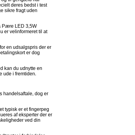
ielt deres bedst i test
ge sikre fragt uden
d på Pære LED 3,5W
er velinformeret til at
or en udsalgspris der er
etalingskort er dog
ed kan du udnytte en
ne ude i fremtiden.
s handelsaftale, dog er
t typisk er et fingerpeg
ueres af eksperter der er
nskeligheder ved din