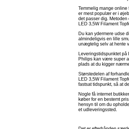
Temmelig mange online fo
er mest populær er i øjebl
det passer dig. Metoden e
LED 3,5W Filament Topfor
Du kan ydermere udse dig a
almindeligvis en lille sm
unægtelig selv at hente 
Leveringstidspunktet på
Philips kan være super ak
plads at du kigger nærm
Størstedelen af forhandl
LED 3,5W Filament Topfor
fastsat tidspunkt, så at d
Nogle få internet butikke
køber for en bestemt pri
hensyn til om du opholder
et udleveringssted.
Det er efterhånden særdele