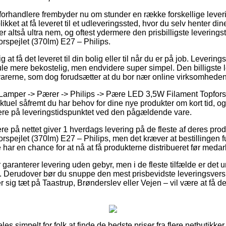
rhandlere frembyder nu om stunder en række forskellige leveri
ikket at få leveret til et udleveringssted, hvor du selv henter di
r altså ultra nem, og oftest ydermere den prisbilligste levering
spejlet (370lm) E27 – Philips.
t få det leveret til din bolig eller til når du er på job. Leverin
ule mere bekostelig, men endvidere super simpel. Den billigste 
varerne, som dog forudsætter at du bor nær online virksomhede
 Lamper -> Pærer -> Philips -> Pære LED 3,5W Filament Topfors
tuel såfremt du har behov for dine nye produkter om kort tid, og
ere på leveringstidspunktet ved den pågældende vare.
ere på nettet giver 1 hverdags levering på de fleste af deres pr
spejlet (370lm) E27 – Philips, men det kræver at bestillingen f
e har en chance for at nå at få produkterne distribueret før medar
r garanterer levering uden gebyr, men i de fleste tilfælde er det 
s. Derudover bør du snuppe den mest prisbevidste leveringsversi
 sig tæt på Taastrup, Brønderslev eller Vejen – vil være at få dem 
s simpelt for folk at finde de bedste priser fra flere netbutikker