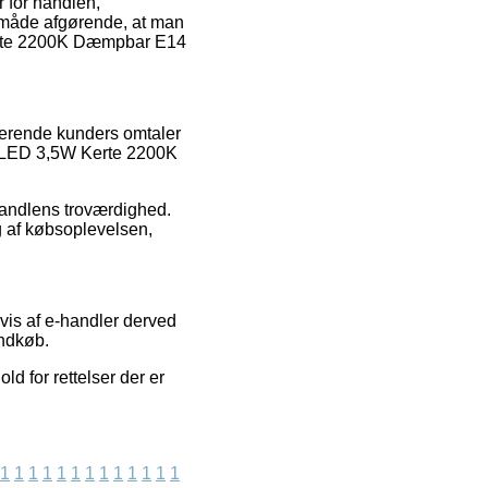
 for handlen,
me måde afgørende, at man
Kerte 2200K Dæmpbar E14
sterende kunders omtaler
re LED 3,5W Kerte 2200K
-handlens troværdighed.
g af købsoplevelsen,
vis af e-handler derved
indkøb.
ld for rettelser der er
1
1
1
1
1
1
1
1
1
1
1
1
1