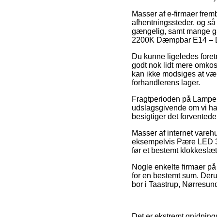
Masser af e-firmaer fremb
afhentningssteder, og så
gængelig, samt mange ga
2200K Dæmpbar E14 – D
Du kunne ligeledes foret
godt nok lidt mere omkos
kan ikke modsiges at vær
forhandlerens lager.
Fragtperioden på Lampe
udslagsgivende om vi har
besigtiger det forventede
Masser af internet vareh
eksempelvis Pære LED 3,
før et bestemt klokkeslæt
Nogle enkelte firmaer på n
for en bestemt sum. Der
bor i Taastrup, Nørresundb
Det er ekstremt gnidnings