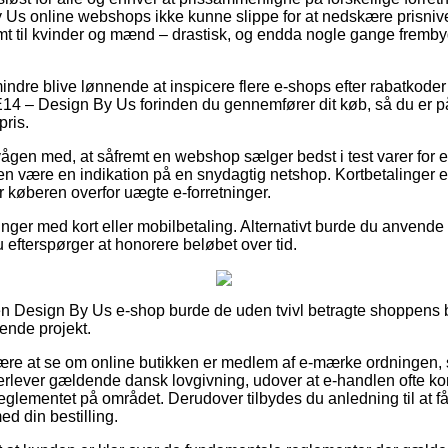
 By Us online webshops ikke kunne slippe for at nedskære prisni
samt til kvinder og mænd – drastisk, og endda nogle gange fremby
indre blive lønnende at inspicere flere e-shops efter rabatko
 – Design By Us forinden du gennemfører dit køb, så du er på
pris.
ågen med, at såfremt en webshop sælger bedst i test varer for
en være en indikation på en snydagtig netshop. Kortbetalinger er 
r køberen overfor uægte e-forretninger.
inger med kort eller mobilbetaling. Alternativt burde du anvende e
u efterspørger at honorere beløbet over tid.
en Design By Us e-shop burde de uden tvivl betragte shoppens b
ende projekt.
ære at se om online butikken er medlem af e-mærke ordningen, 
fterlever gældende dansk lovgivning, udover at e-handlen ofte kon
eglementet på området. Derudover tilbydes du anledning til at f
d din bestilling.