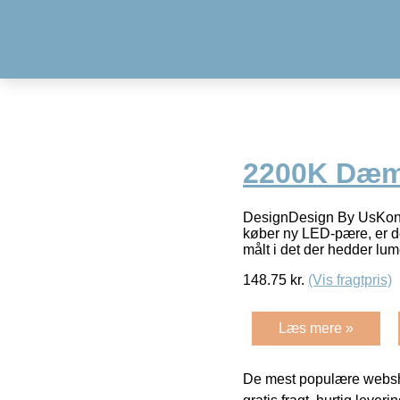
2200K Dæmp
DesignDesign By UsKon
køber ny LED-pære, er d
målt i det der hedder lum
148.75
kr.
(Vis fragtpris)
Læs mere »
De mest populære websho