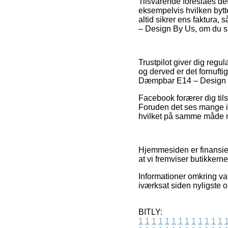
Tilsvarende foreslåes de
eksempelvis hvilken bytte
altid sikrer ens faktur
– Design By Us, om du sk
Trustpilot giver dig regu
og derved er det fornuft
Dæmpbar E14 – Design By
Facebook forærer dig tils
Foruden det ses mange in
hvilket på samme måde må 
Hjemmesiden er finansie
at vi fremviser butikkerne
Informationer omkring var
iværksat siden nyligste o
BITLY:
1
1
1
1
1
1
1
1
1
1
1
1
1