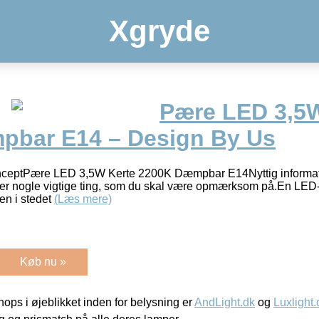
Xgryde
Pære LED 3,5W
bar E14 – Design By Us
ceptPære LED 3,5W Kerte 2200K Dæmpbar E14Nyttig informat
er nogle vigtige ting, som du skal være opmærksom på.En LED-p
en i stedet
(Læs mere)
Køb nu »
ps i øjeblikket inden for belysning er
AndLight.dk
og
Luxlight.