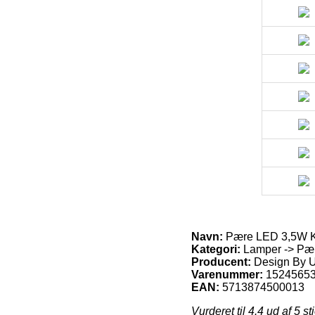
Navn:
Pære LED 3,5W K
Kategori:
Lamper -> Pær
Producent:
Design By 
Varenummer:
1524565
EAN:
5713874500013
Vurderet til
4.4
ud af 5 st