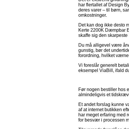
har flertallet af Design
deres varer – til børn, 
omkostninger.
Det kan dog ikke desto m
Kerte 2200K Dæmpbar E14
skaffe sig den skarpeste 
Du må alligevel være årv
gunstig, bør det undertid
forordning, hvilket værne
Vi foreslår generelt betal
eksempel ViaBill, ifald d
Før nogen bestiller hos 
almindeligvis et tidskræv
Et andet forslag kunne v
af at internet butikken e
har meget erfaring med r
for besvær i processen me