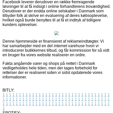
Facebook leverer derudover en række fremragende
løsninger til at få indsigt i online forhandlerens troværdighed.
Derudover er der endda online selskaber i Danmark som
tilbyder folk at skrive en evaluering af deres købsoplevelse,
hvilket også burde benyttes til at få et indtryk af tidligere
kunders oplevelser.
Denne hjemmeside er finansieret af reklameindtægter. Vi
har samarbejder med en del internet varehuse hvori vi
introducerer butikkernes tilbud, og får kommission for så vidt
en bruger fra vores website realiserer en ordre.
Fakta angående varer og shops på nettet i Danmark
vedligeholdes hele tiden, men der tages forbehold for
rettelser der er realiseret siden vi sidst opdaterede vores
informationer.
BITLY:
1
1
1
1
1
1
1
1
1
1
1
1
1
1
1
1
1
1
1
1
1
1
1
1
1
1
1
1
1
1
1
1
1
1
1
1
1
1
1
1
1
1
1
1
1
1
1
1
1
1
1
1
1
1
1
1
1
1
1
1
1
1
1
1
1
1
1
1
1
1
1
1
1
1
1
1
1
1
1
1
1
1
1
1
1
1
1
1
1
1
1
1
1
1
1
1
1
1
1
1
SPOTIFY: