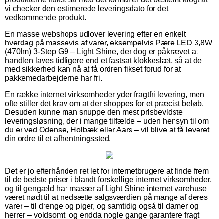
vi checker den estimerede leveringsdato for det
vedkommende produkt.
En masse webshops udlover levering efter en enkelt
hverdag på massevis af varer, eksempelvis Pære LED 3,8W
(470lm) 3-Step G9 – Light Shine, der dog er påkrævet at
handlen laves tidligere end et fastsat klokkeslæt, så at de
med sikkerhed kan nå at få ordren fikset forud for at
pakkemedarbejderne har fri.
En række internet virksomheder yder fragtfri levering, men
ofte stiller det krav om at der shoppes for et præcist beløb.
Desuden kunne man snuppe den mest prisbevidste
leveringsløsning, der i mange tilfælde – uden hensyn til om
du er ved Odense, Holbæk eller Aars – vil blive at få leveret
din ordre til et afhentningssted.
Det er jo efterhånden ret let for internetbrugere at finde frem
til de bedste priser i blandt forskellige internet virksomheder,
og til gengæld har masser af Light Shine internet varehuse
været nødt til at nedsætte salgsværdien på mange af deres
varer – til drenge og piger, og samtidig også til damer og
herrer – voldsomt, og endda nogle gange garantere fragt