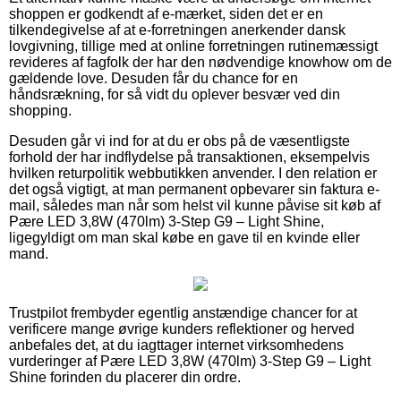
shoppen er godkendt af e-mærket, siden det er en
tilkendegivelse af at e-forretningen anerkender dansk
lovgivning, tillige med at online forretningen rutinemæssigt
revideres af fagfolk der har den nødvendige knowhow om de
gældende love. Desuden får du chance for en
håndsrækning, for så vidt du oplever besvær ved din
shopping.
Desuden går vi ind for at du er obs på de væsentligste
forhold der har indflydelse på transaktionen, eksempelvis
hvilken returpolitik webbutikken anvender. I den relation er
det også vigtigt, at man permanent opbevarer sin faktura e-
mail, således man når som helst vil kunne påvise sit køb af
Pære LED 3,8W (470lm) 3-Step G9 – Light Shine,
ligegyldigt om man skal købe en gave til en kvinde eller
mand.
Trustpilot frembyder egentlig anstændige chancer for at
verificere mange øvrige kunders reflektioner og herved
anbefales det, at du iagttager internet virksomhedens
vurderinger af Pære LED 3,8W (470lm) 3-Step G9 – Light
Shine forinden du placerer din ordre.