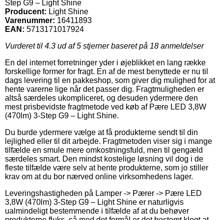
Step G9 – Light Shine
Producent:
Light Shine
Varenummer:
16411893
EAN:
5713171017924
Vurderet til
4.3
ud af 5 stjerner baseret på
18
anmeldelser
En del internet forretninger yder i øjeblikket en lang række
forskellige former for fragt. En af de mest benyttede er nu til
dags levering til en pakkeshop, som giver dig mulighed for at
hente varerne lige når det passer dig. Fragtmuligheden er
altså særdeles ukompliceret, og desuden ydermere den
mest prisbevidste fragtmetode ved køb af Pære LED 3,8W
(470lm) 3-Step G9 – Light Shine.
Du burde ydermere vælge at få produkterne sendt til din
lejlighed eller til dit arbejde. Fragtmetoden viser sig i mange
tilfælde en smule mere omkostningsfuld, men til gengæld
særdeles smart. Den mindst kostelige løsning vil dog i de
fleste tilfælde være selv at hente produkterne, som jo stiller
krav om at du bor nærved online virksomhedens lager.
Leveringshastigheden på Lamper -> Pærer -> Pære LED
3,8W (470lm) 3-Step G9 – Light Shine er naturligvis
ualmindeligt bestemmende i tilfælde af at du behøver
produkterne fluks, så med det formål er det bestemt klogt at