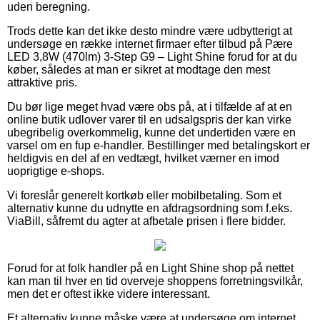
uden beregning.
Trods dette kan det ikke desto mindre være udbytterigt at
undersøge en række internet firmaer efter tilbud på Pære
LED 3,8W (470lm) 3-Step G9 – Light Shine forud for at du
køber, således at man er sikret at modtage den mest
attraktive pris.
Du bør lige meget hvad være obs på, at i tilfælde af at en
online butik udlover varer til en udsalgspris der kan virke
ubegribelig overkommelig, kunne det undertiden være en
varsel om en fup e-handler. Bestillinger med betalingskort er
heldigvis en del af en vedtægt, hvilket værner en imod
uoprigtige e-shops.
Vi foreslår generelt kortkøb eller mobilbetaling. Som et
alternativ kunne du udnytte en afdragsordning som f.eks.
ViaBill, såfremt du agter at afbetale prisen i flere bidder.
Forud for at folk handler på en Light Shine shop på nettet
kan man til hver en tid overveje shoppens forretningsvilkår,
men det er oftest ikke videre interessant.
Et alternativ kunne måske være at undersøge om internet