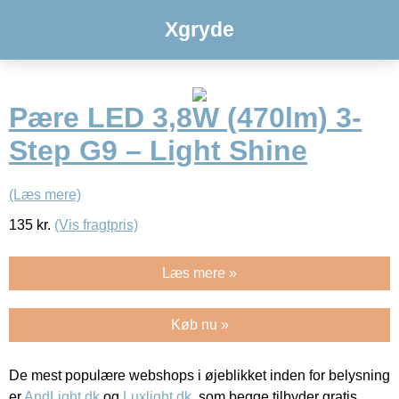
Xgryde
Pære LED 3,8W (470lm) 3-
Step G9 – Light Shine
(Læs mere)
135
kr.
(Vis fragtpris)
Læs mere »
Køb nu »
De mest populære webshops i øjeblikket inden for belysning
er
AndLight.dk
og
Luxlight.dk
, som begge tilbyder gratis