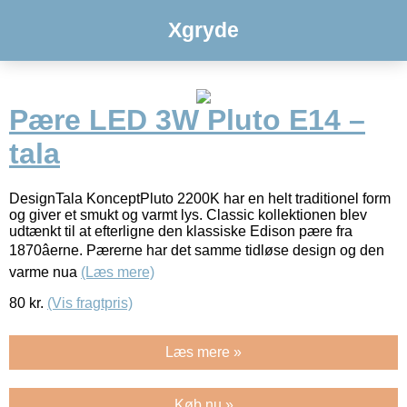
Xgryde
Pære LED 3W Pluto E14 –
tala
DesignTala KonceptPluto 2200K har en helt traditionel form
og giver et smukt og varmt lys. Classic kollektionen blev
udtænkt til at efterligne den klassiske Edison pære fra
1870âerne. Pærerne har det samme tidløse design og den
varme nua
(Læs mere)
80
kr.
(Vis fragtpris)
Læs mere »
Køb nu »