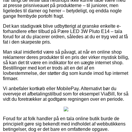
har langt de fleste tala netshops ikke kunne lade være med
at presse prisniveauet på produkterne – til juniorer, men
ligeledes til damer og herrer – betydeligt, og endda nogle
gange frembyde portofri fragt.
Det kan stadigvæk blive udbytterigt at granske enkelte e-
forhandlere efter tilbud på Pære LED 3W Pluto E14 – tala
forud for at du placerer ordren, således at du er tryg ved at få
fat i den skarpeste pris.
Man skal imidlertid være så påvagt, at når en online shop
reklamerer deres produkter til en pris der virker mystisk billig,
så kan det tit være en indikator for en uægte internet shop.
Bestillinger med kort er trods alt en del af en
lovbestemmelse, der støtter dig som kunde imod fup internet
firmaer.
Vi anbefaler kortkøb eller MobilePay. Alternativt bør du
overveje et afbetalingstilbud som for eksempel ViaBill, for så
vidt du foretrækker at godtgøre regningen over en periode.
Forud for at folk handler på en tala online butik burde de
principielt gøre sig bekendt med indholdet af webbutikkens
betingelser, dog er det bare en omfattende opgave.