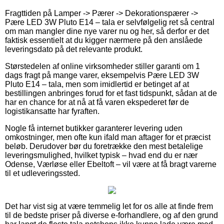
Fragttiden på Lamper -> Pærer -> Dekorationspærer ->
Pære LED 3W Pluto E14 – tala er selvfølgelig ret så central
om man mangler dine nye varer nu og her, så derfor er det
faktisk essentielt at du kigger nærmere på den anslåede
leveringsdato på det relevante produkt.
Størstedelen af online virksomheder stiller garanti om 1
dags fragt på mange varer, eksempelvis Pære LED 3W
Pluto E14 – tala, men som imidlertid er betinget af at
bestillingen anbringes forud for et fast tidspunkt, sådan at de
har en chance for at nå at få varen ekspederet før de
logistikansatte har fyraften.
Nogle få internet butikker garanterer levering uden
omkostninger, men ofte kun ifald man aftager for et præcist
beløb. Derudover bør du foretrække den mest betalelige
leveringsmulighed, hvilket typisk – hvad end du er nær
Odense, Værløse eller Ebeltoft – vil være at få bragt varerne
til et udleveringssted.
Det har vist sig at være temmelig let for os alle at finde frem
til de bedste priser på diverse e-forhandlere, og af den grund