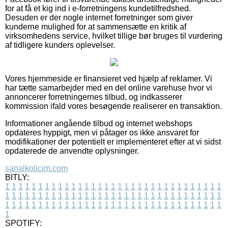
for at få et kig ind i e-forretningens kundetilfredshed.
Desuden er der nogle internet forretninger som giver
kunderne mulighed for at sammensætte en kritik af
virksomhedens service, hvilket tillige bør bruges til vurdering
af tidligere kunders oplevelser.
Vores hjemmeside er finansieret ved hjælp af reklamer. Vi
har tætte samarbejder med en del online varehuse hvor vi
annoncerer forretningernes tilbud, og indkasserer
kommission ifald vores besøgende realiserer en transaktion.
Informationer angående tilbud og internet webshops
opdateres hyppigt, men vi påtager os ikke ansvaret for
modifikationer der potentielt er implementeret efter at vi sidst
opdaterede de anvendte oplysninger.
sanalkolicim.com
BITLY:
1
1
1
1
1
1
1
1
1
1
1
1
1
1
1
1
1
1
1
1
1
1
1
1
1
1
1
1
1
1
1
1
1
1
1
1
1
1
1
1
1
1
1
1
1
1
1
1
1
1
1
1
1
1
1
1
1
1
1
1
1
1
1
1
1
1
1
1
1
1
1
1
1
1
1
1
1
1
1
1
1
1
1
1
1
1
1
1
1
1
1
1
1
1
1
1
1
1
1
1
SPOTIFY: