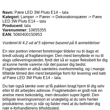
Navn:
Pære LED 3W Pluto E14 – tala
Kategori:
Lamper -> Pærer -> Dekorationspærer -> Pære
LED 3W Pluto E14 – tala
Producent:
tala
Varenummer:
10655355
EAN:
5060400150953
Vurderet til
4.2
ud af 5 stjerner baseret på
6
anmeldelser
En stor portion internet forretninger tildeler nu til dags et
bredt udvalg af fragtløsninger. Den mest benyttede er nu til
dags udleveringssteder, fordi det så er super fleksibelt for dig
at kunne hente varerne når det passer dig bedst.
Fragtmetoden er altså særdeles overkommelig, og i mange
tilfælde tilmed den mest betalelige form for levering ved køb
af Pære LED 3W Pluto E14 – tala.
Du bør også tænke over at få pakken bragt hjem til dig selv
eller til dit arbejdes adresse. Fragtmetoden er godt nok en
anelse mere bekostelig, men desuden super ligetil. Den
billigste leveringsversion er unægtelig at du selv henter
produkterne, som jo står og falder med at du befinder dig
nær e-forhandlerens tilholdssted.