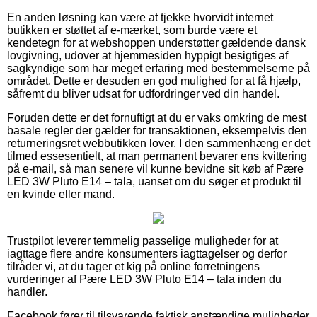
En anden løsning kan være at tjekke hvorvidt internet
butikken er støttet af e-mærket, som burde være et
kendetegn for at webshoppen understøtter gældende dansk
lovgivning, udover at hjemmesiden hyppigt besigtiges af
sagkyndige som har meget erfaring med bestemmelserne på
området. Dette er desuden en god mulighed for at få hjælp,
såfremt du bliver udsat for udfordringer ved din handel.
Foruden dette er det fornuftigt at du er vaks omkring de mest
basale regler der gælder for transaktionen, eksempelvis den
returneringsret webbutikken lover. I den sammenhæng er det
tilmed essesentielt, at man permanent bevarer ens kvittering
på e-mail, så man senere vil kunne bevidne sit køb af Pære
LED 3W Pluto E14 – tala, uanset om du søger et produkt til
en kvinde eller mand.
Trustpilot leverer temmelig passelige muligheder for at
iagttage flere andre konsumenters iagttagelser og derfor
tilråder vi, at du tager et kig på online forretningens
vurderinger af Pære LED 3W Pluto E14 – tala inden du
handler.
Facebook fører til tilsvarende faktisk anstændige muligheder