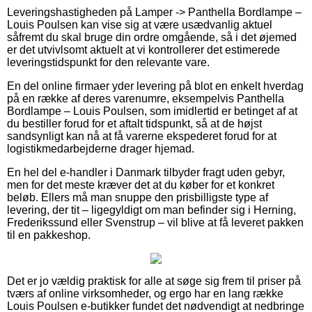
Leveringshastigheden på Lamper -> Panthella Bordlampe –
Louis Poulsen kan vise sig at være usædvanlig aktuel
såfremt du skal bruge din ordre omgående, så i det øjemed
er det utvivlsomt aktuelt at vi kontrollerer det estimerede
leveringstidspunkt for den relevante vare.
En del online firmaer yder levering på blot en enkelt hverdag
på en række af deres varenumre, eksempelvis Panthella
Bordlampe – Louis Poulsen, som imidlertid er betinget af at
du bestiller forud for et aftalt tidspunkt, så at de højst
sandsynligt kan nå at få varerne ekspederet forud for at
logistikmedarbejderne drager hjemad.
En hel del e-handler i Danmark tilbyder fragt uden gebyr,
men for det meste kræver det at du køber for et konkret
beløb. Ellers må man snuppe den prisbilligste type af
levering, der tit – ligegyldigt om man befinder sig i Herning,
Frederikssund eller Svenstrup – vil blive at få leveret pakken
til en pakkeshop.
Det er jo vældig praktisk for alle at søge sig frem til priser på
tværs af online virksomheder, og ergo har en lang række
Louis Poulsen e-butikker fundet det nødvendigt at nedbringe