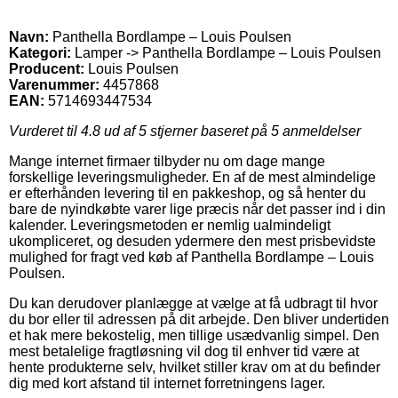
Navn:
Panthella Bordlampe – Louis Poulsen
Kategori:
Lamper -> Panthella Bordlampe – Louis Poulsen
Producent:
Louis Poulsen
Varenummer:
4457868
EAN:
5714693447534
Vurderet til
4.8
ud af 5 stjerner baseret på
5
anmeldelser
Mange internet firmaer tilbyder nu om dage mange
forskellige leveringsmuligheder. En af de mest almindelige
er efterhånden levering til en pakkeshop, og så henter du
bare de nyindkøbte varer lige præcis når det passer ind i din
kalender. Leveringsmetoden er nemlig ualmindeligt
ukompliceret, og desuden ydermere den mest prisbevidste
mulighed for fragt ved køb af Panthella Bordlampe – Louis
Poulsen.
Du kan derudover planlægge at vælge at få udbragt til hvor
du bor eller til adressen på dit arbejde. Den bliver undertiden
et hak mere bekostelig, men tillige usædvanlig simpel. Den
mest betalelige fragtløsning vil dog til enhver tid være at
hente produkterne selv, hvilket stiller krav om at du befinder
dig med kort afstand til internet forretningens lager.