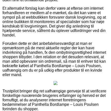
Et alternativt forslag kan derfor være at efterse om internet
forhandleren er medlem af e-mærket, da det kan være et
sympol på at webbutikken forsvarer dansk lovgivning, og at
online butikken tit monitoreres af specialister som har nøje
kendskab til lovgivningen. Det giver dig anledning til
hjælpende service, såfremt du oplever udfordringer ved din
handel.
Foruden dette er det anbefalelsesværdigt at man er
opmærksom på de mest aktuelle regler der kan have
indvirkning på handlen, fx den ombytningsrettighed internet
shoppen tilbyder. I den relation er det desuden relevant, at
man altid opbevarer sin ordremail, så man til enhver tid kan
bekræfte købet af Panthella Bordlampe – Louis Poulsen,
uafhængig om du er på udkig efter produkter til en kvinde
eller mand.
Trustpilot bringer dig ret uafhængige genveje til at verificere
forskellige nuværende brugeres erfaringer og herved er det
fornuftigt, at du analyserer internet forretningens
bedømmelser af Panthella Bordlampe – Louis Poulsen
forinden du shopper.