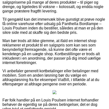
salgspriserne på mange af deres produkter – til piger og
drenge, og ligeledes til voksne – kolossalt, og endda nogle
gange præstere fragtfri levering.
Til gengæld kan det immervæk blive gunstigt at prøve nogle
få online varehuse efter udsalg på Panthella Bordlampe –
Louis Poulsen inden du bestiller, således at man er på den
sikre side med at skaffe sig den bedste pris.
Man bør trods alt ikke glemme, at ifald en internet shop
reklamerer et produkt til en salgspris som kan ses som
besynderligt fremragende, så kunne det ofte være et
kendetegn på en uægte shop. Kortbestillinger er trods alt
inkluderet i en anordning, der passer på dig imod uærlige
internet forretninger.
Vi anbefaler generelt kortbetalinger eller betalinger med
mobilen. Som en anden løsning bør du vælge en
afdragsløsning fra for eksempel ViaBill, i tilfælde af at du
efterspørger at afdrage pengene over en periode.
Før folk handler på en Louis Poulsen internet forhandler
behøver de egentlig se på deres betingelser, det er dog
uden tvivl et omfattende projekt.