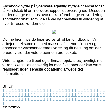
Facebook byder på ydermere egentlig nyttige chancer for at
få kendskab til online webshoppens troværdighed. Desuden
er der mange e-shops hvor du kan frembringe en vurdering
af ordreforløbet, som lige så vel bør benyttes til vurdering af
hvor tilfredse kunderne er.
Denne hjemmeside finansieres af reklameindtægter. Vi
arbejder tæt sammen med masser af internet firmaer og
annoncerer virksomhedernes varer, og får betaling om den
bruger vi sender videre gennemfører et køb.
Viden angående tilbud og e-firmaer opdateres jævnligt, men
vi kan ikke stilles ansvarlig for modifikationer der kan være
realiseret siden seneste opdatering af websitets
informationer.
BITLY:
1
1
1
1
1
1
1
1
1
1
1
1
1
1
1
1
1
1
1
1
1
1
1
1
1
1
1
1
1
1
1
1
1
1
1
1
1
1
1
1
1
1
1
1
1
1
1
1
1
1
1
1
1
1
1
1
1
1
1
1
1
1
1
1
1
1
1
1
1
1
1
1
1
1
1
1
1
1
1
1
1
1
1
1
1
1
1
1
1
1
1
1
1
1
1
1
1
1
1
1
SPOTIFY: