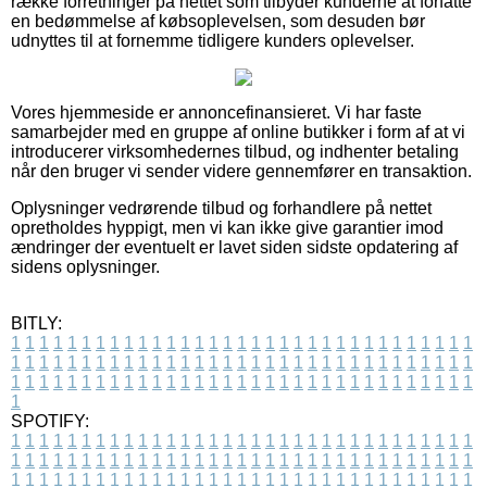
række forretninger på nettet som tilbyder kunderne at forfatte
en bedømmelse af købsoplevelsen, som desuden bør
udnyttes til at fornemme tidligere kunders oplevelser.
Vores hjemmeside er annoncefinansieret. Vi har faste
samarbejder med en gruppe af online butikker i form af at vi
introducerer virksomhedernes tilbud, og indhenter betaling
når den bruger vi sender videre gennemfører en transaktion.
Oplysninger vedrørende tilbud og forhandlere på nettet
opretholdes hyppigt, men vi kan ikke give garantier imod
ændringer der eventuelt er lavet siden sidste opdatering af
sidens oplysninger.
BITLY:
1
1
1
1
1
1
1
1
1
1
1
1
1
1
1
1
1
1
1
1
1
1
1
1
1
1
1
1
1
1
1
1
1
1
1
1
1
1
1
1
1
1
1
1
1
1
1
1
1
1
1
1
1
1
1
1
1
1
1
1
1
1
1
1
1
1
1
1
1
1
1
1
1
1
1
1
1
1
1
1
1
1
1
1
1
1
1
1
1
1
1
1
1
1
1
1
1
1
1
1
SPOTIFY:
1
1
1
1
1
1
1
1
1
1
1
1
1
1
1
1
1
1
1
1
1
1
1
1
1
1
1
1
1
1
1
1
1
1
1
1
1
1
1
1
1
1
1
1
1
1
1
1
1
1
1
1
1
1
1
1
1
1
1
1
1
1
1
1
1
1
1
1
1
1
1
1
1
1
1
1
1
1
1
1
1
1
1
1
1
1
1
1
1
1
1
1
1
1
1
1
1
1
1