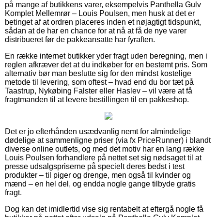
på mange af butikkens varer, eksempelvis Panthella Gulv
Komplet Mellemrør – Louis Poulsen, men husk at det er
betinget af at ordren placeres inden et nøjagtigt tidspunkt,
sådan at de har en chance for at nå at få de nye varer
distribueret før de pakkeansatte har fyraften.
En række internet butikker yder fragt uden beregning, men i
reglen afkræver det at du indkøber for en bestemt pris. Som
alternativ bør man beslutte sig for den mindst kostelige
metode til levering, som oftest – hvad end du bor tæt på
Taastrup, Nykøbing Falster eller Haslev – vil være at få
fragtmanden til at levere bestillingen til en pakkeshop.
Det er jo efterhånden usædvanlig nemt for almindelige
dødelige at sammenligne priser (via fx PriceRunner) i blandt
diverse online outlets, og med det motiv har en lang række
Louis Poulsen forhandlere på nettet set sig nødsaget til at
presse udsalgspriserne på specielt deres bedst i test
produkter – til piger og drenge, men også til kvinder og
mænd – en hel del, og endda nogle gange tilbyde gratis
fragt.
Dog kan det imidlertid vise sig rentabelt at eftergå nogle få