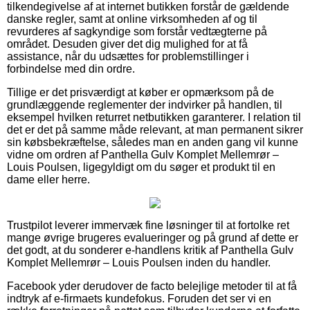
tilkendegivelse af at internet butikken forstår de gældende
danske regler, samt at online virksomheden af og til
revurderes af sagkyndige som forstår vedtægterne på
området. Desuden giver det dig mulighed for at få
assistance, når du udsættes for problemstillinger i
forbindelse med din ordre.
Tillige er det prisværdigt at køber er opmærksom på de
grundlæggende reglementer der indvirker på handlen, til
eksempel hvilken returret netbutikken garanterer. I relation til
det er det på samme måde relevant, at man permanent sikrer
sin købsbekræftelse, således man en anden gang vil kunne
vidne om ordren af Panthella Gulv Komplet Mellemrør –
Louis Poulsen, ligegyldigt om du søger et produkt til en
dame eller herre.
Trustpilot leverer immervæk fine løsninger til at fortolke ret
mange øvrige brugeres evalueringer og på grund af dette er
det godt, at du sonderer e-handlens kritik af Panthella Gulv
Komplet Mellemrør – Louis Poulsen inden du handler.
Facebook yder derudover de facto belejlige metoder til at få
indtryk af e-firmaets kundefokus. Foruden det ser vi en