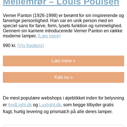
Mellemrør – Louis Poulsen
Verner Panton (1926-1998) er berømt for sin inspirerende og
farverige personlighed. Han var en unik person med en
speciel sans for farve, form, lysets funktion og rummelighed.
Gennem sin karriere introducerede Verner Panton en række
moderne lamper,
(Læs mere)
990
kr.
(Vis fragtpris)
Læs mere »
Køb nu »
De mest populære webshops i øjeblikket inden for belysning
er
AndLight.dk
og
Luxlight.dk
, som begge tilbyder gratis
fragt, hurtig levering og prismatch på alle deres lamper.