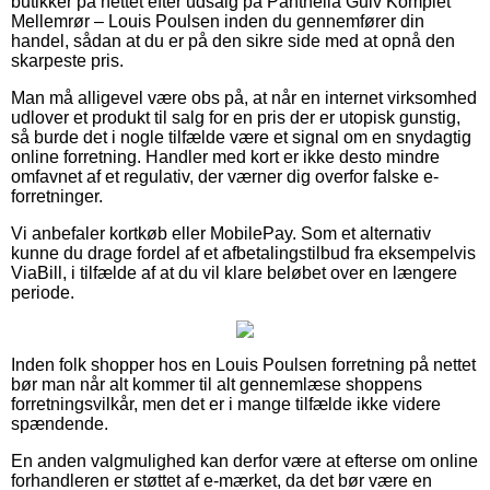
butikker på nettet efter udsalg på Panthella Gulv Komplet
Mellemrør – Louis Poulsen inden du gennemfører din
handel, sådan at du er på den sikre side med at opnå den
skarpeste pris.
Man må alligevel være obs på, at når en internet virksomhed
udlover et produkt til salg for en pris der er utopisk gunstig,
så burde det i nogle tilfælde være et signal om en snydagtig
online forretning. Handler med kort er ikke desto mindre
omfavnet af et regulativ, der værner dig overfor falske e-
forretninger.
Vi anbefaler kortkøb eller MobilePay. Som et alternativ
kunne du drage fordel af et afbetalingstilbud fra eksempelvis
ViaBill, i tilfælde af at du vil klare beløbet over en længere
periode.
Inden folk shopper hos en Louis Poulsen forretning på nettet
bør man når alt kommer til alt gennemlæse shoppens
forretningsvilkår, men det er i mange tilfælde ikke videre
spændende.
En anden valgmulighed kan derfor være at efterse om online
forhandleren er støttet af e-mærket, da det bør være en