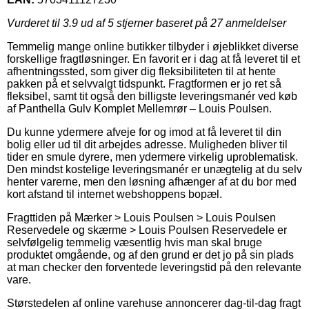
Vurderet til
3.9
ud af 5 stjerner baseret på
27
anmeldelser
Temmelig mange online butikker tilbyder i øjeblikket diverse
forskellige fragtløsninger. En favorit er i dag at få leveret til et
afhentningssted, som giver dig fleksibiliteten til at hente
pakken på et selvvalgt tidspunkt. Fragtformen er jo ret så
fleksibel, samt tit også den billigste leveringsmanér ved køb
af Panthella Gulv Komplet Mellemrør – Louis Poulsen.
Du kunne ydermere afveje for og imod at få leveret til din
bolig eller ud til dit arbejdes adresse. Muligheden bliver til
tider en smule dyrere, men ydermere virkelig uproblematisk.
Den mindst kostelige leveringsmanér er unægtelig at du selv
henter varerne, men den løsning afhænger af at du bor med
kort afstand til internet webshoppens bopæl.
Fragttiden på Mærker > Louis Poulsen > Louis Poulsen
Reservedele og skærme > Louis Poulsen Reservedele er
selvfølgelig temmelig væsentlig hvis man skal bruge
produktet omgående, og af den grund er det jo på sin plads
at man checker den forventede leveringstid på den relevante
vare.
Størstedelen af online varehuse annoncerer dag-til-dag fragt