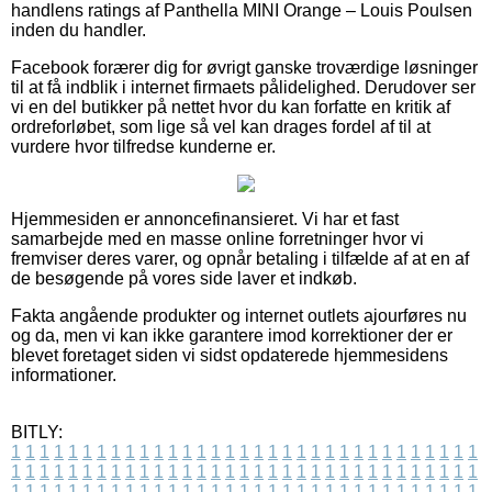
handlens ratings af Panthella MINI Orange – Louis Poulsen
inden du handler.
Facebook forærer dig for øvrigt ganske troværdige løsninger
til at få indblik i internet firmaets pålidelighed. Derudover ser
vi en del butikker på nettet hvor du kan forfatte en kritik af
ordreforløbet, som lige så vel kan drages fordel af til at
vurdere hvor tilfredse kunderne er.
Hjemmesiden er annoncefinansieret. Vi har et fast
samarbejde med en masse online forretninger hvor vi
fremviser deres varer, og opnår betaling i tilfælde af at en af
de besøgende på vores side laver et indkøb.
Fakta angående produkter og internet outlets ajourføres nu
og da, men vi kan ikke garantere imod korrektioner der er
blevet foretaget siden vi sidst opdaterede hjemmesidens
informationer.
BITLY:
1
1
1
1
1
1
1
1
1
1
1
1
1
1
1
1
1
1
1
1
1
1
1
1
1
1
1
1
1
1
1
1
1
1
1
1
1
1
1
1
1
1
1
1
1
1
1
1
1
1
1
1
1
1
1
1
1
1
1
1
1
1
1
1
1
1
1
1
1
1
1
1
1
1
1
1
1
1
1
1
1
1
1
1
1
1
1
1
1
1
1
1
1
1
1
1
1
1
1