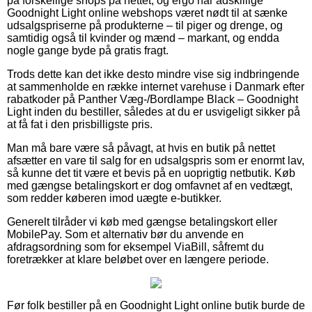
på forskellige shops på nettet, og ergo har adskillige
Goodnight Light online webshops været nødt til at sænke
udsalgspriserne på produkterne – til piger og drenge, og
samtidig også til kvinder og mænd – markant, og endda
nogle gange byde på gratis fragt.
Trods dette kan det ikke desto mindre vise sig indbringende
at sammenholde en række internet varehuse i Danmark efter
rabatkoder på Panther Væg-/Bordlampe Black – Goodnight
Light inden du bestiller, således at du er usvigeligt sikker på
at få fat i den prisbilligste pris.
Man må bare være så påvagt, at hvis en butik på nettet
afsætter en vare til salg for en udsalgspris som er enormt lav,
så kunne det tit være et bevis på en uoprigtig netbutik. Køb
med gængse betalingskort er dog omfavnet af en vedtægt,
som redder køberen imod uægte e-butikker.
Generelt tilråder vi køb med gængse betalingskort eller
MobilePay. Som et alternativ bør du anvende en
afdragsordning som for eksempel ViaBill, såfremt du
foretrækker at klare beløbet over en længere periode.
Før folk bestiller på en Goodnight Light online butik burde de