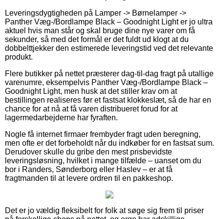
Leveringsdygtigheden på Lamper -> Børnelamper ->
Panther Væg-/Bordlampe Black – Goodnight Light er jo ultra
aktuel hvis man står og skal bruge dine nye varer om få
sekunder, så med det formål er det fuldt ud klogt at du
dobbelttjekker den estimerede leveringstid ved det relevante
produkt.
Flere butikker på nettet præsterer dag-til-dag fragt på utallige
varenumre, eksempelvis Panther Væg-/Bordlampe Black –
Goodnight Light, men husk at det stiller krav om at
bestillingen realiseres før et fastsat klokkeslæt, så de har en
chance for at nå at få varen distribueret forud for at
lagermedarbejderne har fyraften.
Nogle få internet firmaer frembyder fragt uden beregning,
men ofte er det forbeholdt når du indkøber for en fastsat sum.
Derudover skulle du gribe den mest prisbevidste
leveringsløsning, hvilket i mange tilfælde – uanset om du
bor i Randers, Sønderborg eller Haslev – er at få
fragtmanden til at levere ordren til en pakkeshop.
Det er jo vældig fleksibelt for folk at søge sig frem til priser