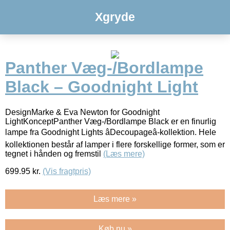
Xgryde
Panther Væg-/Bordlampe
Black – Goodnight Light
DesignMarke & Eva Newton for Goodnight
LightKonceptPanther Væg-/Bordlampe Black er en finurlig
lampe fra Goodnight Lights âDecoupageâ-kollektion. Hele
kollektionen består af lamper i flere forskellige former, som er
tegnet i hånden og fremstil
(Læs mere)
699.95
kr.
(Vis fragtpris)
Læs mere »
Køb nu »