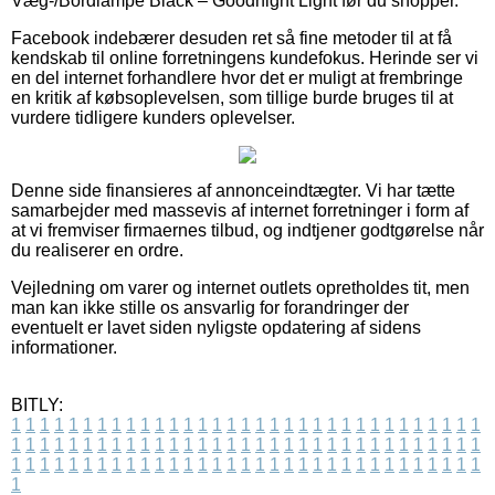
Væg-/Bordlampe Black – Goodnight Light før du shopper.
Facebook indebærer desuden ret så fine metoder til at få
kendskab til online forretningens kundefokus. Herinde ser vi
en del internet forhandlere hvor det er muligt at frembringe
en kritik af købsoplevelsen, som tillige burde bruges til at
vurdere tidligere kunders oplevelser.
Denne side finansieres af annonceindtægter. Vi har tætte
samarbejder med massevis af internet forretninger i form af
at vi fremviser firmaernes tilbud, og indtjener godtgørelse når
du realiserer en ordre.
Vejledning om varer og internet outlets opretholdes tit, men
man kan ikke stille os ansvarlig for forandringer der
eventuelt er lavet siden nyligste opdatering af sidens
informationer.
BITLY:
1
1
1
1
1
1
1
1
1
1
1
1
1
1
1
1
1
1
1
1
1
1
1
1
1
1
1
1
1
1
1
1
1
1
1
1
1
1
1
1
1
1
1
1
1
1
1
1
1
1
1
1
1
1
1
1
1
1
1
1
1
1
1
1
1
1
1
1
1
1
1
1
1
1
1
1
1
1
1
1
1
1
1
1
1
1
1
1
1
1
1
1
1
1
1
1
1
1
1
1