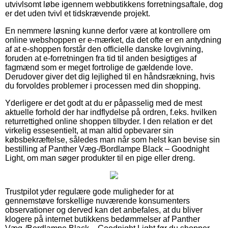
utvivlsomt løbe igennem webbutikkens forretningsaftale, dog
er det uden tvivl et tidskrævende projekt.
En nemmere løsning kunne derfor være at kontrollere om
online webshoppen er e-mærket, da det ofte er en antydning
af at e-shoppen forstår den officielle danske lovgivning,
foruden at e-forretningen fra tid til anden besigtiges af
fagmænd som er meget fortrolige de gældende love.
Derudover giver det dig lejlighed til en håndsrækning, hvis
du forvoldes problemer i processen med din shopping.
Yderligere er det godt at du er påpasselig med de mest
aktuelle forhold der har indflydelse på ordren, f.eks. hvilken
returrettighed online shoppen tilbyder. I den relation er det
virkelig essesentielt, at man altid opbevarer sin
købsbekræftelse, således man når som helst kan bevise sin
bestilling af Panther Væg-/Bordlampe Black – Goodnight
Light, om man søger produkter til en pige eller dreng.
Trustpilot yder regulære gode muligheder for at
gennemstøve forskellige nuværende konsumenters
observationer og derved kan det anbefales, at du bliver
klogere på internet butikkens bedømmelser af Panther