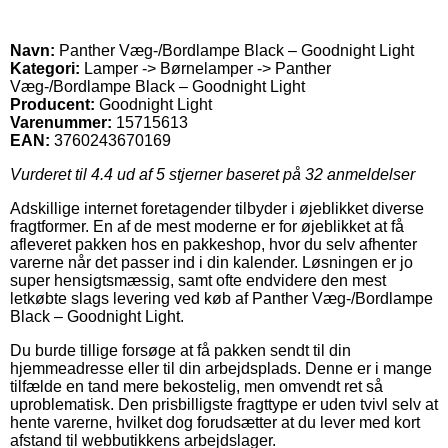
Navn:
Panther Væg-/Bordlampe Black – Goodnight Light
Kategori:
Lamper -> Børnelamper -> Panther
Væg-/Bordlampe Black – Goodnight Light
Producent:
Goodnight Light
Varenummer:
15715613
EAN:
3760243670169
Vurderet til
4.4
ud af 5 stjerner baseret på
32
anmeldelser
Adskillige internet foretagender tilbyder i øjeblikket diverse
fragtformer. En af de mest moderne er for øjeblikket at få
afleveret pakken hos en pakkeshop, hvor du selv afhenter
varerne når det passer ind i din kalender. Løsningen er jo
super hensigtsmæssig, samt ofte endvidere den mest
letkøbte slags levering ved køb af Panther Væg-/Bordlampe
Black – Goodnight Light.
Du burde tillige forsøge at få pakken sendt til din
hjemmeadresse eller til din arbejdsplads. Denne er i mange
tilfælde en tand mere bekostelig, men omvendt ret så
uproblematisk. Den prisbilligste fragttype er uden tvivl selv at
hente varerne, hvilket dog forudsætter at du lever med kort
afstand til webbutikkens arbejdslager.