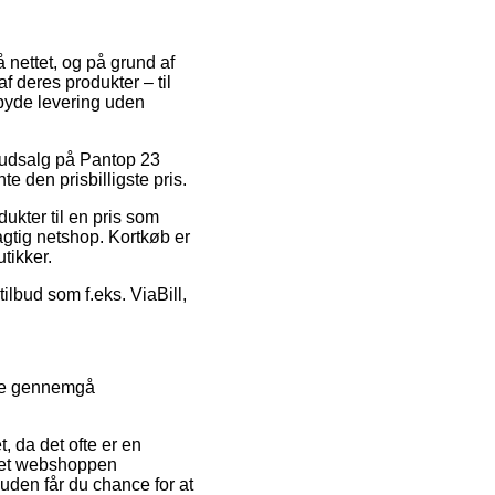
å nettet, og på grund af
f deres produkter – til
lbyde levering uden
r udsalg på Pantop 23
 den prisbilligste pris.
kter til en pris som
agtig netshop. Kortkøb er
tikker.
ilbud som f.eks. ViaBill,
ide gennemgå
, da det ofte er en
ernet webshoppen
uden får du chance for at