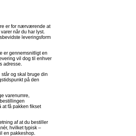
ære er for nærværende at
 varer når du har lyst.
sbevidste leveringsform
ne er gennemsnitligt en
vering vil dog til enhver
ns adresse.
 står og skal bruge din
ingstidspunkt på den
ige varenumre,
bestillingen
 at få pakken fikset
ning af at du bestiller
ér, hvilket typisk –
til en pakkeshop.