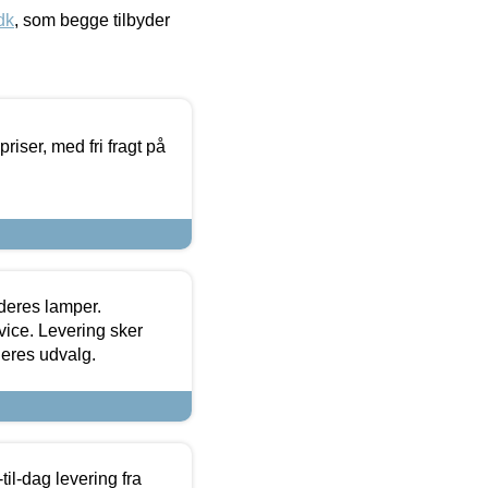
dk
, som begge tilbyder
priser, med fri fragt på
 deres lamper.
ice. Levering sker
deres udvalg.
l-dag levering fra