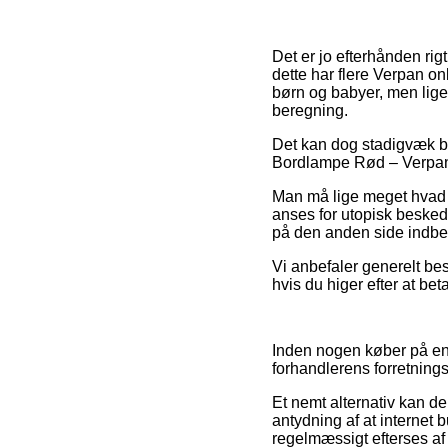
Det er jo efterhånden rigt
dette har flere Verpan on
børn og babyer, men lige
beregning.
Det kan dog stadigvæk bli
Bordlampe Rød – Verpan i
Man må lige meget hvad v
anses for utopisk besked
på den anden side indbef
Vi anbefaler generelt bes
hvis du higer efter at be
Inden nogen køber på en
forhandlerens forretning
Et nemt alternativ kan de
antydning af at internet 
regelmæssigt efterses af