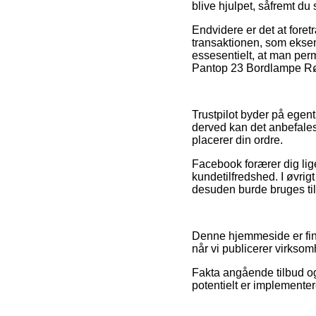
blive hjulpet, såfremt du 
Endvidere er det at foret
transaktionen, som eksem
essesentielt, at man perm
Pantop 23 Bordlampe Rød 
Trustpilot byder på egent
derved kan det anbefale
placerer din ordre.
Facebook forærer dig lige
kundetilfredshed. I øvrigt
desuden burde bruges til
Denne hjemmeside er fin
når vi publicerer virkso
Fakta angående tilbud og
potentielt er implementer