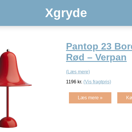
Xgryde
Pantop 23 Bo
Rød – Verpan
(Læs mere)
1196
kr.
(Vis fragtpris)
Læs mere »
Kø