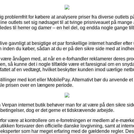
ig problemfrit for købere at analysere priser fra diverse outlets p
line outlets set sig nødsaget til at tvinge prisniveauet på mange a
ledes til herrer og damer – en hel del, og endda nogle gange ti
ve gavnligt at besigtige et par forskellige internet handler efte
nden du køber, sådan at du er på den sikre side med at indhente
ære årvågen med, at når en e-forhandler reklamerer deres produ
en, så kunne det i nogle tilfælde være et faresignal om en snyd
attet af en vedtægt, hvilket beskytter kunden imod uærlige netbu
tillinger med kort eller MobilePay. Alternativt bør du anvende et t
tale prisen over en længere periode.
 Verpan internet butik behøver man for at være på den sikre s
sbetingelser, dog er det gerne et tidskrævende arbejde.
rfor være at kontrollere om e-forretningen er medlem af e-mærket
butikken forsvarer den officielle danske lovgivning, samt at int
 eksperter som har meget erfaring med de gældende regler. Des