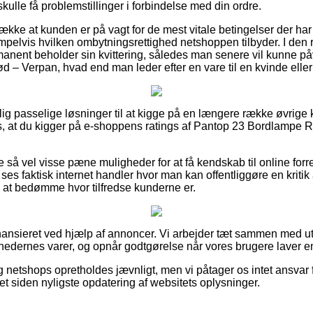
skulle få problemstillinger i forbindelse med din ordre.
række at kunden er på vagt for de mest vitale betingelser der har
pelvis hvilken ombytningsrettighed netshoppen tilbyder. I den re
anent beholder sin kvittering, således man senere vil kunne påvi
– Verpan, hvad end man leder efter en vare til en kvinde elle
lig passelige løsninger til at kigge på en længere række øvrige 
s, at du kigger på e-shoppens ratings af Pantop 23 Bordlampe R
 så vel visse pæne muligheder for at få kendskab til online for
 ses faktisk internet handler hvor man kan offentliggøre en kritik 
 at bedømme hvor tilfredse kunderne er.
ansieret ved hjælp af annoncer. Vi arbejder tæt sammen med ut
mhedernes varer, og opnår godtgørelse når vores brugere laver e
 netshops opretholdes jævnligt, men vi påtager os intet ansvar f
et siden nyligste opdatering af websitets oplysninger.