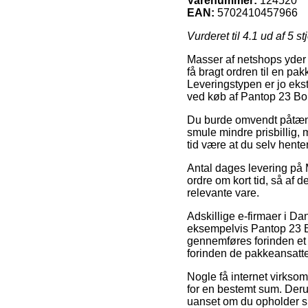
Varenummer:
124520
EAN:
5702410457966
Vurderet til
4.1
ud af 5 st
Masser af netshops yder 
få bragt ordren til en pak
Leveringstypen er jo ek
ved køb af Pantop 23 B
Du burde omvendt påtænke 
smule mindre prisbillig, 
tid være at du selv hente
Antal dages levering på 
ordre om kort tid, så af d
relevante vare.
Adskillige e-firmaer i D
eksempelvis Pantop 23 B
gennemføres forinden et 
forinden de pakkeansatte f
Nogle få internet virksom
for en bestemt sum. Derud
uanset om du opholder sig