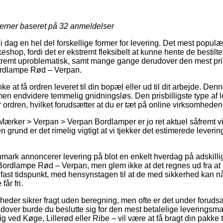
jerner baseret på
32
anmeldelser
i dag en hel del forskellige former for levering. Det mest popul
keshop, fordi det er ekstremt fleksibelt at kunne hente de bestilte
stremt uproblematisk, samt mange gange derudover den mest pri
ordlampe Rød – Verpan.
at få ordren leveret til din bopæl eller ud til dit arbejde. Den
men endvidere temmelig gnidningsløs. Den prisbilligste type af le
r ordren, hvilket forudsætter at du er tæt på online virksomhede
Mærker > Verpan > Verpan Bordlamper er jo ret aktuel såfremt vi
en grund er det rimelig vigtigt at vi tjekker det estimerede lever
anmark annoncerer levering på blot en enkelt hverdag på adskill
ordlampe Rød – Verpan, men glem ikke at det regnes ud fra at 
fast tidspunkt, med hensynstagen til at de med sikkerhed kan nå
år fri.
heder sikrer fragt uden beregning, men ofte er det under forudsæt
over burde du beslutte sig for den mest betalelige leveringsman
 ved Køge, Lillerød eller Ribe – vil være at få bragt din pakke 