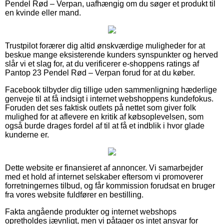
Pendel Rød – Verpan, uafhængig om du søger et produkt til
en kvinde eller mand.
Trustpilot forærer dig altid ønskværdige muligheder for at
beskue mange eksisterende kunders synspunkter og herved
slår vi et slag for, at du verificerer e-shoppens ratings af
Pantop 23 Pendel Rød – Verpan forud for at du køber.
Facebook tilbyder dig tillige uden sammenligning hæderlige
genveje til at få indsigt i internet webshoppens kundefokus.
Foruden det ses faktisk outlets på nettet som giver folk
mulighed for at aflevere en kritik af købsoplevelsen, som
også burde drages fordel af til at få et indblik i hvor glade
kunderne er.
Dette website er finansieret af annoncer. Vi samarbejder
med et hold af internet selskaber eftersom vi promoverer
forretningernes tilbud, og får kommission forudsat en bruger
fra vores website fuldfører en bestilling.
Fakta angående produkter og internet webshops
opretholdes jævnligt, men vi påtager os intet ansvar for