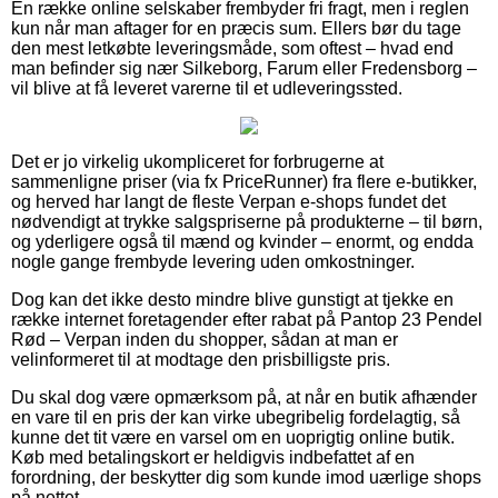
En række online selskaber frembyder fri fragt, men i reglen
kun når man aftager for en præcis sum. Ellers bør du tage
den mest letkøbte leveringsmåde, som oftest – hvad end
man befinder sig nær Silkeborg, Farum eller Fredensborg –
vil blive at få leveret varerne til et udleveringssted.
Det er jo virkelig ukompliceret for forbrugerne at
sammenligne priser (via fx PriceRunner) fra flere e-butikker,
og herved har langt de fleste Verpan e-shops fundet det
nødvendigt at trykke salgspriserne på produkterne – til børn,
og yderligere også til mænd og kvinder – enormt, og endda
nogle gange frembyde levering uden omkostninger.
Dog kan det ikke desto mindre blive gunstigt at tjekke en
række internet foretagender efter rabat på Pantop 23 Pendel
Rød – Verpan inden du shopper, sådan at man er
velinformeret til at modtage den prisbilligste pris.
Du skal dog være opmærksom på, at når en butik afhænder
en vare til en pris der kan virke ubegribelig fordelagtig, så
kunne det tit være en varsel om en uoprigtig online butik.
Køb med betalingskort er heldigvis indbefattet af en
forordning, der beskytter dig som kunde imod uærlige shops
på nettet.