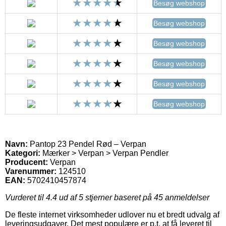
Besøg webshop
Besøg webshop
Besøg webshop
Besøg webshop
Besøg webshop
Besøg webshop
Navn:
Pantop 23 Pendel Rød – Verpan
Kategori:
Mærker > Verpan > Verpan Pendler
Producent:
Verpan
Varenummer:
124510
EAN:
5702410457874
Vurderet til
4.4
ud af 5 stjerner baseret på
45
anmeldelser
De fleste internet virksomheder udlover nu et bredt udvalg af
leveringsudgaver. Det mest populære er p.t. at få leveret til