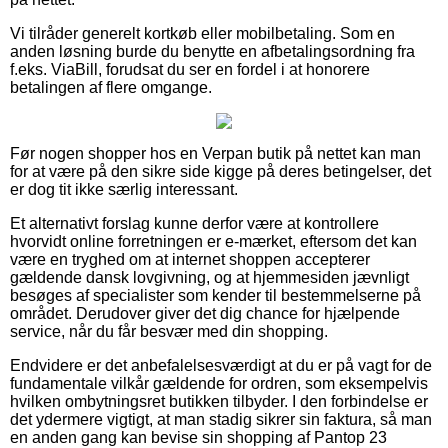
Vi tilråder generelt kortkøb eller mobilbetaling. Som en
anden løsning burde du benytte en afbetalingsordning fra
f.eks. ViaBill, forudsat du ser en fordel i at honorere
betalingen af flere omgange.
Før nogen shopper hos en Verpan butik på nettet kan man
for at være på den sikre side kigge på deres betingelser, det
er dog tit ikke særlig interessant.
Et alternativt forslag kunne derfor være at kontrollere
hvorvidt online forretningen er e-mærket, eftersom det kan
være en tryghed om at internet shoppen accepterer
gældende dansk lovgivning, og at hjemmesiden jævnligt
besøges af specialister som kender til bestemmelserne på
området. Derudover giver det dig chance for hjælpende
service, når du får besvær med din shopping.
Endvidere er det anbefalelsesværdigt at du er på vagt for de
fundamentale vilkår gældende for ordren, som eksempelvis
hvilken ombytningsret butikken tilbyder. I den forbindelse er
det ydermere vigtigt, at man stadig sikrer sin faktura, så man
en anden gang kan bevise sin shopping af Pantop 23