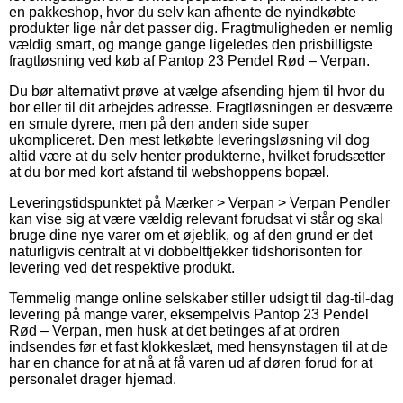
en pakkeshop, hvor du selv kan afhente de nyindkøbte
produkter lige når det passer dig. Fragtmuligheden er nemlig
vældig smart, og mange gange ligeledes den prisbilligste
fragtløsning ved køb af Pantop 23 Pendel Rød – Verpan.
Du bør alternativt prøve at vælge afsending hjem til hvor du
bor eller til dit arbejdes adresse. Fragtløsningen er desværre
en smule dyrere, men på den anden side super
ukompliceret. Den mest letkøbte leveringsløsning vil dog
altid være at du selv henter produkterne, hvilket forudsætter
at du bor med kort afstand til webshoppens bopæl.
Leveringstidspunktet på Mærker > Verpan > Verpan Pendler
kan vise sig at være vældig relevant forudsat vi står og skal
bruge dine nye varer om et øjeblik, og af den grund er det
naturligvis centralt at vi dobbelttjekker tidshorisonten for
levering ved det respektive produkt.
Temmelig mange online selskaber stiller udsigt til dag-til-dag
levering på mange varer, eksempelvis Pantop 23 Pendel
Rød – Verpan, men husk at det betinges af at ordren
indsendes før et fast klokkeslæt, med hensynstagen til at de
har en chance for at nå at få varen ud af døren forud for at
personalet drager hjemad.