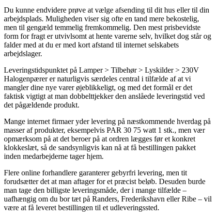
Du kunne endvidere prøve at vælge afsending til dit hus eller til din
arbejdsplads. Muligheden viser sig ofte en tand mere bekostelig,
men til gengæld temmelig fremkommelig. Den mest prisbevidste
form for fragt er utvivlsomt at hente varerne selv, hvilket dog står og
falder med at du er med kort afstand til internet selskabets
arbejdslager.
Leveringstidspunktet på Lamper > Tilbehør > Lyskilder > 230V
Halogenpærer er naturligvis særdeles central i tilfælde af at vi
mangler dine nye varer øjeblikkeligt, og med det formål er det
faktisk vigtigt at man dobbelttjekker den anslåede leveringstid ved
det pågældende produkt.
Mange internet firmaer yder levering på næstkommende hverdag på
masser af produkter, eksempelvis PAR 30 75 watt 1 stk., men vær
opmærksom på at det beroer på at ordren lægges før et konkret
klokkeslæt, så de sandsynligvis kan nå at få bestillingen pakket
inden medarbejderne tager hjem.
Flere online forhandlere garanterer gebyrfri levering, men tit
forudsætter det at man aftager for et præcist beløb. Desuden burde
man tage den billigste leveringsmåde, der i mange tilfælde –
uafhængig om du bor tæt på Randers, Frederikshavn eller Ribe – vil
være at få leveret bestillingen til et udleveringssted.