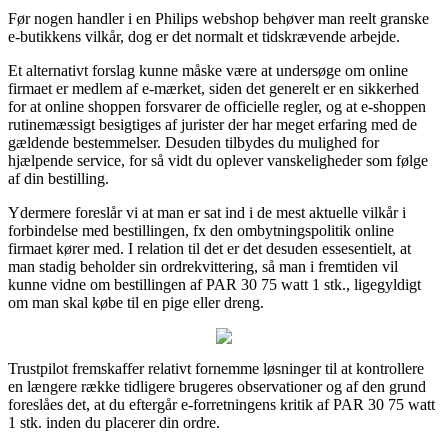
Før nogen handler i en Philips webshop behøver man reelt granske
e-butikkens vilkår, dog er det normalt et tidskrævende arbejde.
Et alternativt forslag kunne måske være at undersøge om online
firmaet er medlem af e-mærket, siden det generelt er en sikkerhed
for at online shoppen forsvarer de officielle regler, og at e-shoppen
rutinemæssigt besigtiges af jurister der har meget erfaring med de
gældende bestemmelser. Desuden tilbydes du mulighed for
hjælpende service, for så vidt du oplever vanskeligheder som følge
af din bestilling.
Ydermere foreslår vi at man er sat ind i de mest aktuelle vilkår i
forbindelse med bestillingen, fx den ombytningspolitik online
firmaet kører med. I relation til det er det desuden essesentielt, at
man stadig beholder sin ordrekvittering, så man i fremtiden vil
kunne vidne om bestillingen af PAR 30 75 watt 1 stk., ligegyldigt
om man skal købe til en pige eller dreng.
Trustpilot fremskaffer relativt fornemme løsninger til at kontrollere
en længere række tidligere brugeres observationer og af den grund
foreslåes det, at du eftergår e-forretningens kritik af PAR 30 75 watt
1 stk. inden du placerer din ordre.