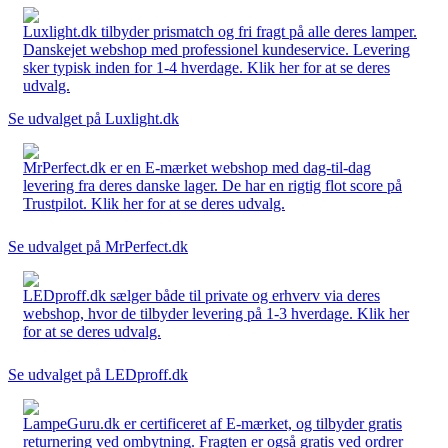
Luxlight.dk tilbyder prismatch og fri fragt på alle deres lamper.
Danskejet webshop med professionel kundeservice. Levering
sker typisk inden for 1-4 hverdage. Klik her for at se deres
udvalg.
Se udvalget på Luxlight.dk
MrPerfect.dk er en E-mærket webshop med dag-til-dag
levering fra deres danske lager. De har en rigtig flot score på
Trustpilot. Klik her for at se deres udvalg.
Se udvalget på MrPerfect.dk
LEDproff.dk sælger både til private og erhverv via deres
webshop, hvor de tilbyder levering på 1-3 hverdage. Klik her
for at se deres udvalg.
Se udvalget på LEDproff.dk
LampeGuru.dk er certificeret af E-mærket, og tilbyder gratis
returnering ved ombytning. Fragten er også gratis ved ordrer