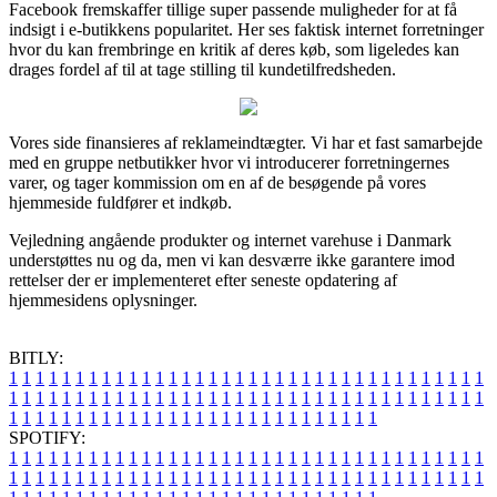
Facebook fremskaffer tillige super passende muligheder for at få
indsigt i e-butikkens popularitet. Her ses faktisk internet forretninger
hvor du kan frembringe en kritik af deres køb, som ligeledes kan
drages fordel af til at tage stilling til kundetilfredsheden.
Vores side finansieres af reklameindtægter. Vi har et fast samarbejde
med en gruppe netbutikker hvor vi introducerer forretningernes
varer, og tager kommission om en af de besøgende på vores
hjemmeside fuldfører et indkøb.
Vejledning angående produkter og internet varehuse i Danmark
understøttes nu og da, men vi kan desværre ikke garantere imod
rettelser der er implementeret efter seneste opdatering af
hjemmesidens oplysninger.
BITLY:
1
1
1
1
1
1
1
1
1
1
1
1
1
1
1
1
1
1
1
1
1
1
1
1
1
1
1
1
1
1
1
1
1
1
1
1
1
1
1
1
1
1
1
1
1
1
1
1
1
1
1
1
1
1
1
1
1
1
1
1
1
1
1
1
1
1
1
1
1
1
1
1
1
1
1
1
1
1
1
1
1
1
1
1
1
1
1
1
1
1
1
1
1
1
1
1
1
1
1
1
SPOTIFY:
1
1
1
1
1
1
1
1
1
1
1
1
1
1
1
1
1
1
1
1
1
1
1
1
1
1
1
1
1
1
1
1
1
1
1
1
1
1
1
1
1
1
1
1
1
1
1
1
1
1
1
1
1
1
1
1
1
1
1
1
1
1
1
1
1
1
1
1
1
1
1
1