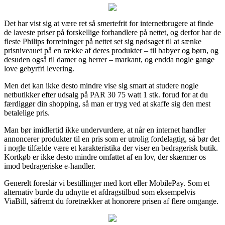
Det har vist sig at være ret så smertefrit for internetbrugere at finde
de laveste priser på forskellige forhandlere på nettet, og derfor har de
fleste Philips forretninger på nettet set sig nødsaget til at sænke
prisniveauet på en række af deres produkter – til babyer og børn, og
desuden også til damer og herrer – markant, og endda nogle gange
love gebyrfri levering.
Men det kan ikke desto mindre vise sig smart at studere nogle
netbutikker efter udsalg på PAR 30 75 watt 1 stk. forud for at du
færdiggør din shopping, så man er tryg ved at skaffe sig den mest
betalelige pris.
Man bør imidlertid ikke undervurdere, at når en internet handler
annoncerer produkter til en pris som er utrolig fordelagtig, så bør det
i nogle tilfælde være et karakteristika der viser en bedragerisk butik.
Kortkøb er ikke desto mindre omfattet af en lov, der skærmer os
imod bedrageriske e-handler.
Generelt foreslår vi bestillinger med kort eller MobilePay. Som et
alternativ burde du udnytte et afdragstilbud som eksempelvis
ViaBill, såfremt du foretrækker at honorere prisen af flere omgange.