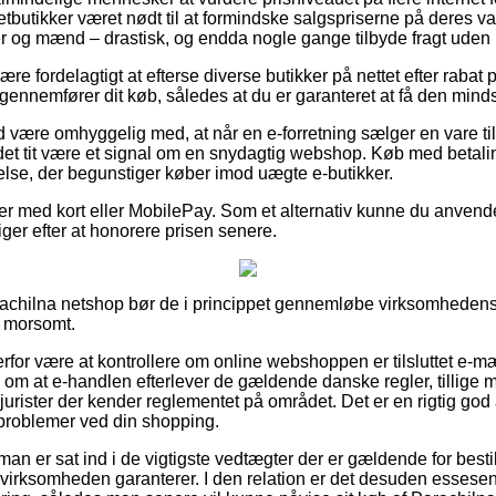
etbutikker været nødt til at formindske salgspriserne på deres var
er og mænd – drastisk, og endda nogle gange tilbyde fragt uden 
være fordelagtigt at efterse diverse butikker på nettet efter rab
ennemfører dit køb, således at du er garanteret at få den mindst
 være omhyggelig med, at når en e-forretning sælger en vare til 
et tit være et signal om en snydagtig webshop. Køb med betaling
lse, der begunstiger køber imod uægte e-butikker.
dler med kort eller MobilePay. Som et alternativ kunne du anve
 higer efter at honorere prisen senere.
rachilna netshop bør de i princippet gennemløbe virksomhedens 
g morsomt.
erfor være at kontrollere om online webshoppen er tilsluttet e-mæ
al om at e-handlen efterlever de gældende danske regler, tillig
urister der kender reglementet på området. Det er en rigtig god a
år problemer ved din shopping.
man er sat ind i de vigtigste vedtægter der er gældende for bestil
 virksomheden garanterer. I den relation er det desuden essesent