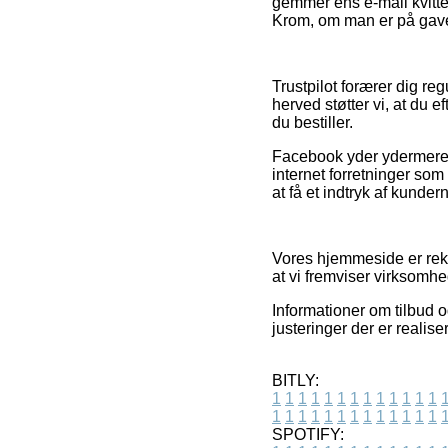
gemmer ens e-mail kvitte
Krom, om man er på gavei
Trustpilot forærer dig re
herved støtter vi, at du
du bestiller.
Facebook yder ydermere ri
internet forretninger som 
at få et indtryk af kunder
Vores hjemmeside er rekl
at vi fremviser virksomhe
Informationer om tilbud 
justeringer der er realis
BITLY:
1
1
1
1
1
1
1
1
1
1
1
1
1
1
1
1
1
1
1
1
1
1
1
1
1
1
SPOTIFY: