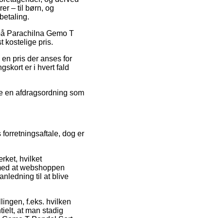
er – til børn, og
betaling.
at på Parachilna Gemo T
 kostelige pris.
en pris der anses for
skort er i hvert fald
nde en afdragsordning som
forretningsaftale, dog er
rket, hvilket
e med at webshoppen
nledning til at blive
lingen, f.eks. hvilken
ielt, at man stadig