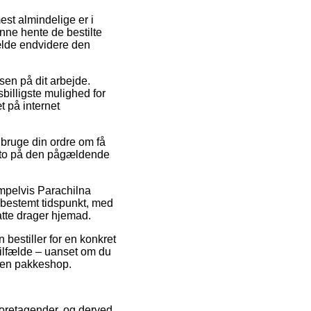
est almindelige er i
kunne hente de bestilte
ælde endvidere den
ssen på dit arbejde.
billigste mulighed for
æt på internet
ruge din ordre om få
sdato på den pågældende
empelvis Parachilna
t bestemt tidspunkt, med
atte drager hjemad.
 bestiller for en konkret
 tilfælde – uanset om du
il en pakkeshop.
 foretagender, og derved