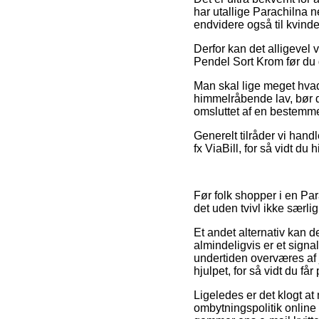
har utallige Parachilna n
endvidere også til kvind
Derfor kan det alligevel 
Pendel Sort Krom før du g
Man skal lige meget hvad
himmelråbende lav, bør d
omsluttet af en bestemme
Generelt tilråder vi han
fx ViaBill, for så vidt du
Før folk shopper i en Pa
det uden tvivl ikke særli
Et andet alternativ kan d
almindeligvis er et sign
undertiden overværes af j
hjulpet, for så vidt du f
Ligeledes er det klogt at 
ombytningspolitik online