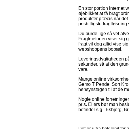
En stor portion internet 
øjeblikket at få bragt ord
produkter præcis når det
prisbilligste fragtløsni
Du burde lige så vel afvej
Fragtmetoden viser sig ge
fragt vil dog altid vise si
webshoppens bopæl.
Leveringsdygtigheden på
sekunder, så af den grun
vare.
Mange online virksomhede
Gemo T Pendel Sort Krom, 
hensynstagen til at de m
Nogle online forretninger
pris. Ellers bør man beslu
befinder sig i Esbjerg, Br
Det er ultra bekvemt for 