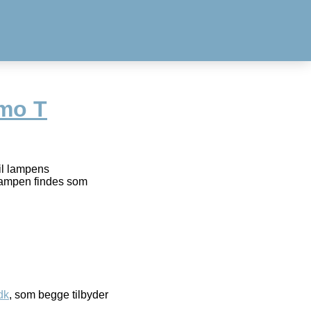
mo T
til lampens
Lampen findes som
dk
, som begge tilbyder