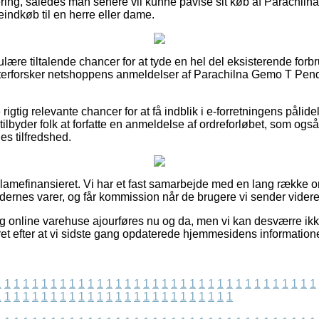
ring, således man senere vil kunne påvise sit køb af Parachil
ndkøb til en herre eller dame.
gulære tiltalende chancer for at tyde en hel del eksisterende for
 efterforsker netshoppens anmeldelser af Parachilna Gemo T Pend
gtig relevante chancer for at få indblik i e-forretningens pålid
tilbyder folk at forfatte en anmeldelse af ordreforløbet, som også 
nes tilfredshed.
amefinansieret. Vi har et fast samarbejde med en lang række on
dernes varer, og får kommission når de brugere vi sender videre 
og online varehuse ajourføres nu og da, men vi kan desværre ik
eret efter at vi sidste gang opdaterede hjemmesidens informatione
1
1
1
1
1
1
1
1
1
1
1
1
1
1
1
1
1
1
1
1
1
1
1
1
1
1
1
1
1
1
1
1
1
1
1
1
1
1
1
1
1
1
1
1
1
1
1
1
1
1
1
1
1
1
1
1
1
1
1
1
1