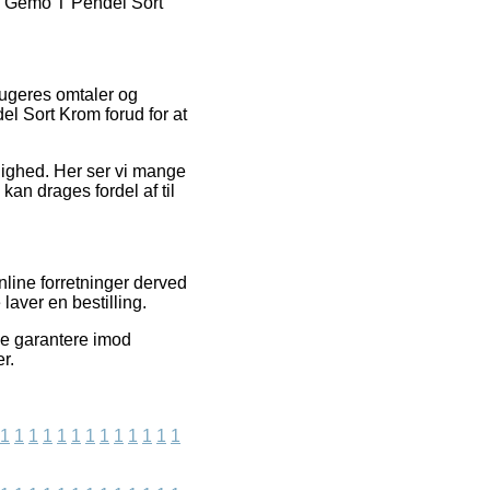
na Gemo T Pendel Sort
brugeres omtaler og
el Sort Krom forud for at
elighed. Her ser vi mange
kan drages fordel af til
line forretninger derved
laver en bestilling.
ke garantere imod
r.
1
1
1
1
1
1
1
1
1
1
1
1
1