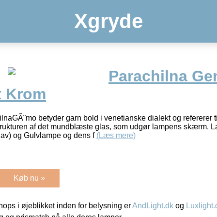
Xgryde
Parachilna Ge
t Krom
ilnaGÃ¨mo betyder garn bold i venetianske dialekt og refererer 
 strukturen af det mundblæste glas, som udgør lampens skærm. 
lav) og Gulvlampe og dens f
(Læs mere)
Køb nu »
ps i øjeblikket inden for belysning er
AndLight.dk
og
Luxlight.