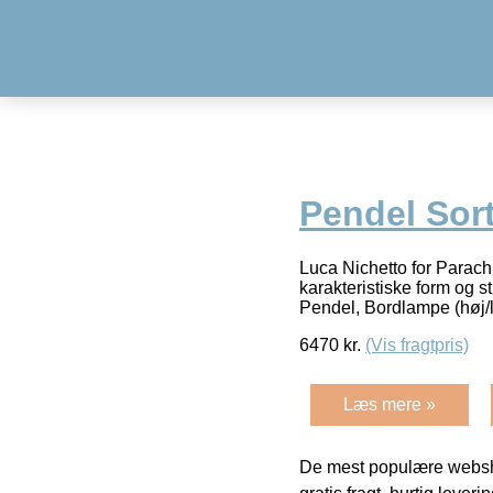
Pendel Sor
Luca Nichetto for Parach
karakteristiske form og
Pendel, Bordlampe (høj/
6470
kr.
(Vis fragtpris)
Læs mere »
De mest populære websho