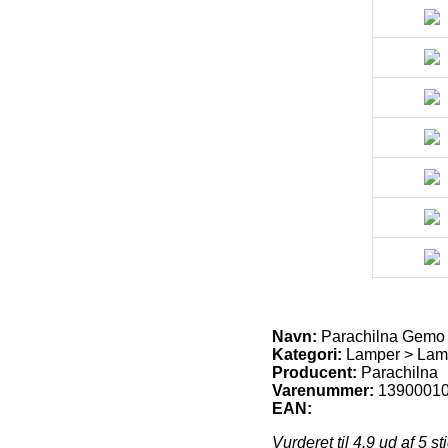
Navn:
Parachilna Gemo 
Kategori:
Lamper > Lam
Producent:
Parachilna
Varenummer:
1390001
EAN:
Vurderet til
4.9
ud af 5 st