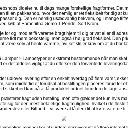
webshops tildeler nu til dags mange forskellige fragtformer. Det m
ren til en pakkeshop, hvor det nemlig er ret fleksibelt for dig at 
 passer dig. Den er nemlig usædvanlig bekvem, og i mange tilf
ng ved køb af Parachilna Gemo T Pendel Sort Krom.
e for og imod at få varerne bragt hjem til dig privat eller til adre
rne lidt mere bekostelig, men også i høj grad fleksibel. Den pris
g at være selv at hente varerne, hvilket stiller krav om at du bor t
 Lamper > Lampetyper er ekstremt bestemmende når man skal b
d er det aldeles vigtigt at du efterser den forventede levering
r udlover levering efter en enkelt hverdag på flere varer, eks
som imidlertid er forudsat at bestillingen placeres forud for e
ed sikkerhed kan nå at få produktet ordnet forinden de lagerans
 præsterer fragt uden betaling, men ofte gælder det kun hvis man
tte sig for den mest betalelige fragtmulighed, hvilket i de fleste
ønderslev eller Billund – vil være at få dem til at køre varerne t
almindelige mennesker at vurdere prisniveauet på flere internet