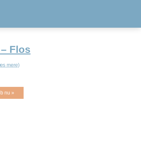
 – Flos
æs mere)
b nu »