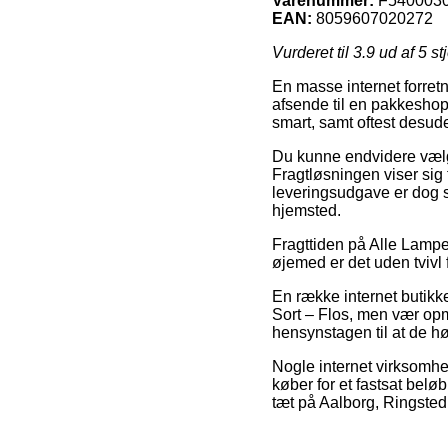
Varenummer:
F540003
EAN:
8059607020272
Vurderet til
3.9
ud af 5 st
En masse internet forretni
afsende til en pakkeshop
smart, samt oftest desud
Du kunne endvidere vælge 
Fragtløsningen viser sig
leveringsudgave er dog se
hjemsted.
Fragttiden på Alle Lamper 
øjemed er det uden tvivl 
En række internet butikk
Sort – Flos, men vær opm
hensynstagen til at de hø
Nogle internet virksomhe
køber for et fastsat belø
tæt på Aalborg, Ringsted 