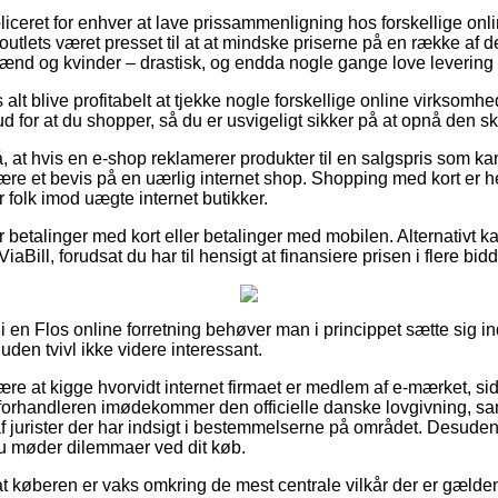
liceret for enhver at lave prissammenligning hos forskellige onl
 outlets været presset til at at mindske priserne på en række af d
l mænd og kvinder – drastisk, og endda nogle gange love levering
alt blive profitabelt at tjekke nogle forskellige online virksomhe
ud for at du shopper, så du er usvigeligt sikker på at opnå den sk
at hvis en e-shop reklamerer produkter til en salgspris som kan v
være et bevis på en uærlig internet shop. Shopping med kort er he
er folk imod uægte internet butikker.
for betalinger med kort eller betalinger med mobilen. Alternativt 
iaBill, forudsat du har til hensigt at finansiere prisen i flere bidd
i en Flos online forretning behøver man i princippet sætte sig i
uden tvivl ikke videre interessant.
e at kigge hvorvidt internet firmaet er medlem af e-mærket, sid
t forhandleren imødekommer den officielle danske lovgivning, s
f jurister der har indsigt i bestemmelserne på området. Desuden
 du møder dilemmaer ved dit køb.
at køberen er vaks omkring de mest centrale vilkår der er gælde