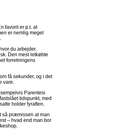
favorit er p.t. at
rmen er nemlig meget
.
hvor du arbejder.
isk. Den mest letkøbte
net forretningens
 om få sekunder, og i det
e vare.
ksempelvis Parentesi
fastslået tidspunkt, med
atte holder fyraften.
et så præmissen at man
ftest – hvad end man bor
akkeshop.