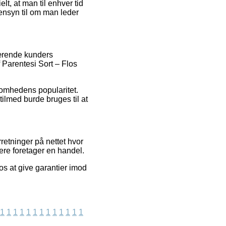
t, at man til enhver tid
ensyn til om man leder
værende kunders
f Parentesi Sort – Flos
ksomhedens popularitet.
ilmed burde bruges til at
retninger på nettet hvor
gere foretager en handel.
os at give garantier imod
1
1
1
1
1
1
1
1
1
1
1
1
1