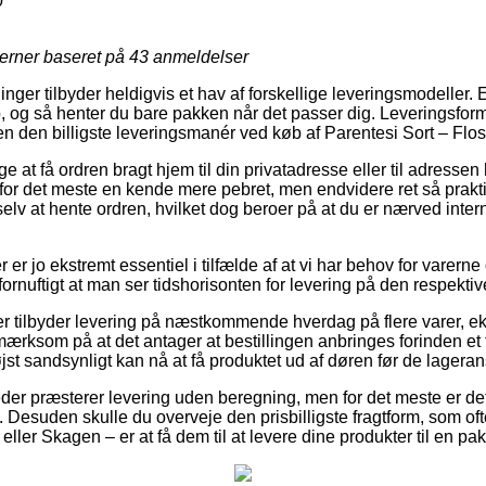
0
jerner baseret på
43
anmeldelser
nger tilbyder heldigvis et hav af forskellige leveringsmodeller. En 
, og så henter du bare pakken når det passer dig. Leveringsfo
en den billigste leveringsmanér ved køb af Parentesi Sort – Flos
at få ordren bragt hjem til din privatadresse eller til adressen 
 for det meste en kende mere pebret, men endvidere ret så prakt
lv at hente ordren, hvilket dog beroer på at du er nærved inter
er jo ekstremt essentiel i tilfælde af at vi har behov for varerne
fornuftigt at man ser tidshorisonten for levering på den respektiv
er tilbyder levering på næstkommende hverdag på flere varer, e
ærksom på at det antager at bestillingen anbringes forinden et 
jst sandsynligt kan nå at få produktet ud af døren før de lagerans
der præsterer levering uden beregning, men for det meste er d
b. Desuden skulle du overveje den prisbilligste fragtform, som o
eller Skagen – er at få dem til at levere dine produkter til en p