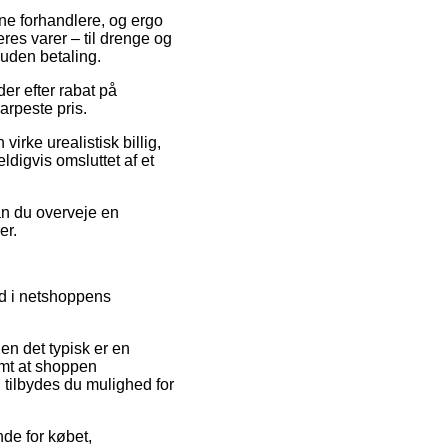
ine forhandlere, og ergo
eres varer – til drenge og
 uden betaling.
der efter rabat på
arpeste pris.
irke urealistisk billig,
ldigvis omsluttet af et
kan du overveje en
er.
nd i netshoppens
en det typisk er en
amt at shoppen
 tilbydes du mulighed for
nde for købet,