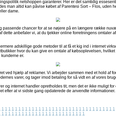
gspolitik netshoppen garanterer. Her er det samtidig essesentiel
des man altid kan påvise købet af Parentesi Sort – Flos, uden h
 eller dame.
rigtig passende chancer for at se nøjere på en længere række nu
f dette anbefaler vi, at du tjekker online forretningens omtaler a
mere adskillige gode metoder til at få et kig ind i internet vir
butikker hvor du kan give en omtale af købsoplevelsen, hvilket t
e kunderne er.
ret ved hjælp af reklamer. Vi arbejder sammen med et hold af for
dernes varer, og tager imod betaling for så vidt en af vores bru
 og internet handler opretholdes tit, men det er ikke muligt for 
eret efter at vi sidste gang opdaterede de anvendte informationer.
1
1
1
1
1
1
1
1
1
1
1
1
1
1
1
1
1
1
1
1
1
1
1
1
1
1
1
1
1
1
1
1
1
1
1
1
1
1
1
1
1
1
1
1
1
1
1
1
1
1
1
1
1
1
1
1
1
1
1
1
1