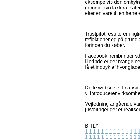
eksempelvis den ombytnin
gemmer sin faktura, såle
efter en vare til en herre
Trustpilot resulterer i 
reflektioner og på grund a
forinden du køber.
Facebook frembringer yder
Herinde er der mange net
få et indtryk af hvor glad
Dette website er finansie
vi introducerer virksomhe
Vejledning angående varer
justeringer der er realis
BITLY:
1
1
1
1
1
1
1
1
1
1
1
1
1
1
1
1
1
1
1
1
1
1
1
1
1
1