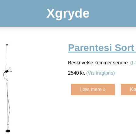
Xgryde
Parentesi Sort
Beskrivelse kommer senere.
(L
2540
kr.
(Vis fragtpris)
Læs mere »
Kø