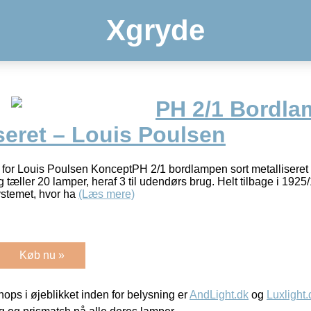
Xgryde
PH 2/1 Bordla
seret – Louis Poulsen
or Louis Poulsen KonceptPH 2/1 bordlampen sort metalliseret 
 tæller 20 lamper, heraf 3 til udendørs brug. Helt tilbage i 19
stemet, hvor ha
(Læs mere)
Køb nu »
ps i øjeblikket inden for belysning er
AndLight.dk
og
Luxlight.