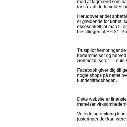
med af fagmænd som har 
for så vidt du forvoldes 
Herudover er det anbefa
er gældende for købet, som
essesentielt, at man til
bestillingen af PH 2/1 B
Trustpilot frembringer d
bedømmelser og herved e
Sortmetalliseret – Louis
Facebook giver dig tillig
nogle shops på nettet hvo
kundetilfredsheden.
Dette website er finansie
fremviser virksomhederne
Vejledning omkring tilbu
justeringer der kan være 