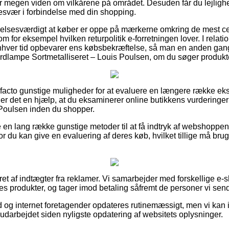
megen viden om vilkårene på området. Desuden får du lejlighe
besvær i forbindelse med din shopping.
lelsesværdigt at køber er oppe på mærkerne omkring de mest c
 for eksempel hvilken returpolitik e-forretningen lover. I relation
 enhver tid opbevarer ens købsbekræftelse, så man en anden gan
ordlampe Sortmetalliseret – Louis Poulsen, om du søger produkter
e facto gunstige muligheder for at evaluere en længere række e
r det en hjælp, at du eksaminerer online butikkens vurderinge
 Poulsen inden du shopper.
e en lang række gunstige metoder til at få indtryk af webshoppens
r du kan give en evaluering af deres køb, hvilket tillige må bruge
ret af indtægter fra reklamer. Vi samarbejder med forskellige e-
s produkter, og tager imod betaling såfremt de personer vi send
d og internet foretagender opdateres rutinemæssigt, men vi kan 
udarbejdet siden nyligste opdatering af websitets oplysninger.