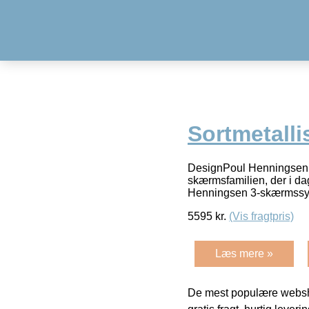
Sortmetalli
DesignPoul Henningsen f
skærmsfamilien, der i dag
Henningsen 3-skærmssy
5595
kr.
(Vis fragtpris)
Læs mere »
De mest populære websho