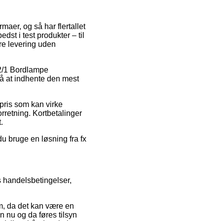
rmaer, og så har flertallet
dst i test produkter – til
re levering uden
H 2/1 Bordlampe
på at indhente den mest
spris som kan virke
rretning. Kortbetalinger
.
du bruge en løsning fra fx
 handelsbetingelser,
, da det kan være en
n nu og da føres tilsyn