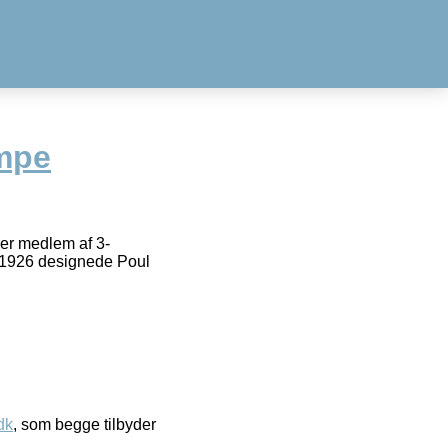
mpe
er medlem af 3-
25/1926 designede Poul
dk
, som begge tilbyder