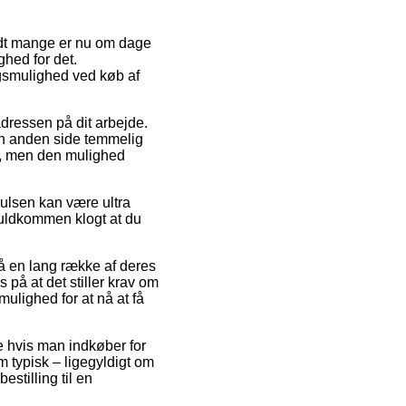
andt mange er nu om dage
ghed for det.
ngsmulighed ved køb af
 adressen på dit arbejde.
en anden side temmelig
e, men den mulighed
ulsen kan være ultra
fuldkommen klogt at du
på en lang række af deres
på at det stiller krav om
mulighed for at nå at få
e hvis man indkøber for
 typisk – ligegyldigt om
estilling til en