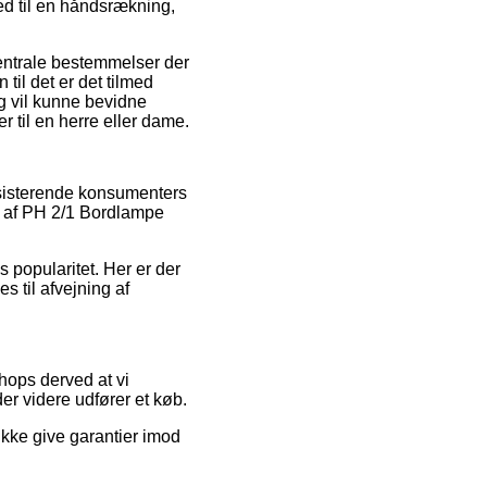
d til en håndsrækning,
entrale bestemmelser der
 til det er det tilmed
g vil kunne bevidne
 til en herre eller dame.
ksisterende konsumenters
r af PH 2/1 Bordlampe
 popularitet. Her er der
s til afvejning af
shops derved at vi
er videre udfører et køb.
ikke give garantier imod