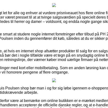
 let for alle og enhver at vurdere prisniveauet hos flere online fi
r været presset til at at tvinge salgsværdien på specielt deres be
ledes til herrer og damer – voldsomt, og endda nogle gange sik
ve smart at studere nogle internet forretninger efter tilbud på P
 Poulsen inden du gennemfører dit køb, således at du er sikker 
 at hvis en internet shop afsætter produkter til salg for en salg
å bør det i nogle tilfælde være et tegn på en snydagtig online fo
en retningslinje, der værner køber imod uærlige firmaer på nettet
illinger med kort eller mobilbetaling. Som en anden løsning kan 
ne vil honorere pengene af flere omgange.
uis Poulsen shop bør man i og for sig løbe igennem e-shoppens
 tidskrævende arbejde.
erfor være at bemærke om online butikken er e-mærket medlem
orhandleren accepterer de officielle danske regler, og at e-handle