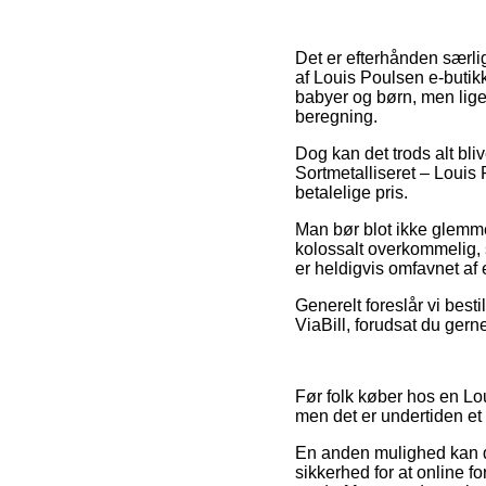
Det er efterhånden særligt
af Louis Poulsen e-butikke
babyer og børn, men lige
beregning.
Dog kan det trods alt bli
Sortmetalliseret – Louis
betalelige pris.
Man bør blot ikke glemme,
kolossalt overkommelig, s
er heldigvis omfavnet af 
Generelt foreslår vi best
ViaBill, forudsat du ger
Før folk køber hos en Lo
men det er undertiden et
En anden mulighed kan d
sikkerhed for at online f