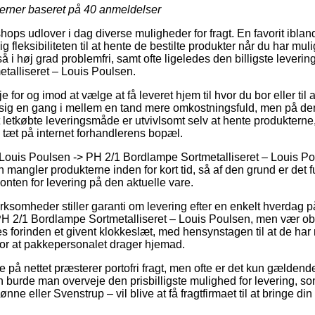
jerner baseret på
40
anmeldelser
shops udlover i dag diverse muligheder for fragt. En favorit ibl
fleksibiliteten til at hente de bestilte produkter når du har muli
 i høj grad problemfri, samt ofte ligeledes den billigste leveri
talliseret – Louis Poulsen.
 for og imod at vælge at få leveret hjem til hvor du bor eller til
sig en gang i mellem en tand mere omkostningsfuld, men på d
letkøbte leveringsmåde er utvivlsomt selv at hente produktern
 tæt på internet forhandlerens bopæl.
Louis Poulsen -> PH 2/1 Bordlampe Sortmetalliseret – Louis Po
 mangler produkterne inden for kort tid, så af den grund er det 
onten for levering på den aktuelle vare.
irksomheder stiller garanti om levering efter en enkelt hverdag 
H 2/1 Bordlampe Sortmetalliseret – Louis Poulsen, men vær obs 
es forinden et givent klokkeslæt, med hensynstagen til at de har 
 for at pakkepersonalet drager hjemad.
 på nettet præsterer portofri fragt, men ofte er det kun gældend
burde man overveje den prisbilligste mulighed for levering, som
ne eller Svenstrup – vil blive at få fragtfirmaet til at bringe din b