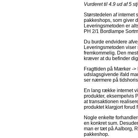
Vurderet til
4.9
ud af 5 st
Størstedelen af internet 
pakkeshops, som giver dig 
Leveringsmetoden er altså
PH 2/1 Bordlampe Sortme
Du burde endvidere afveje
Leveringsmetoden viser 
fremkommelig. Den mest 
kræver at du befinder dig
Fragttiden på Mærker -> 
udslagsgivende ifald man
ser nærmere på tidshoris
En lang række internet v
produkter, eksempelvis P
at transaktionen realiser
produktet klargjort forud
Nogle enkelte forhandlere
en konkret sum. Desuden 
man er tæt på Aalborg, Røn
pakkeshop.