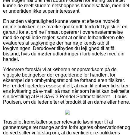
Før nogen handler i en Louis Poulsen forretning på nettet
kunne de reelt studere netshoppens handelsaftale, men det
er undertiden ikke super interessant.
En anden valgmulighed kunne være at efterse hvorvidt
online butikken er e-mærke godkendt, fordi det typisk er en
garanti for at online firmaet opererer i overensstemmelse
med de opstillede regler, samt at online forhandleren ofte
evalueres af sagkyndige der har nøje kendskab til
lovgivningen. Derudover tilbydes du lejlighed til at få
bistand, hvis du møder udfordringer i forbindelse med din
handel.
Ydermere foreslår vi at køberen er opmærksom på de
vigtigste betingelser der er gældende for handlen, for
eksempel den ombytningsret online forhandleren tilsikrer.
Her er det ligeledes essesentielt, at man til enhver tid sikrer
ens kvittering på e-mail, så man når som helst kan bekræfte
sin bestilling af PH 3Â½-3 Pendel Sortmetalliseret – Louis
Poulsen, om du leder efter et produkt til en dame eller herre.
Trustpilot fremskaffer super relevante løsninger til at
gennemsøge ret mange andre forbrugeres observationer og
derved stiller vi forslag om, at du verificerer e-butikkens