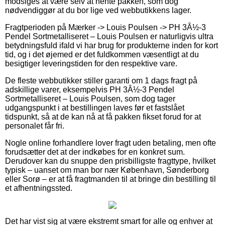
modsiges at være selv at hente pakken, som dog
nødvendiggør at du bor lige ved webbutikkens lager.
Fragtperioden på Mærker -> Louis Poulsen -> PH 3Â½-3
Pendel Sortmetalliseret – Louis Poulsen er naturligvis ultra
betydningsfuld ifald vi har brug for produkterne inden for kort
tid, og i det øjemed er det fuldkommen væsentligt at du
besigtiger leveringstiden for den respektive vare.
De fleste webbutikker stiller garanti om 1 dags fragt på
adskillige varer, eksempelvis PH 3Â½-3 Pendel
Sortmetalliseret – Louis Poulsen, som dog tager
udgangspunkt i at bestillingen laves før et fastslået
tidspunkt, så at de kan nå at få pakken fikset forud for at
personalet får fri.
Nogle online forhandlere lover fragt uden betaling, men ofte
forudsætter det at der indkøbes for en konkret sum.
Derudover kan du snuppe den prisbilligste fragttype, hvilket
typisk – uanset om man bor nær København, Sønderborg
eller Sorø – er at få fragtmanden til at bringe din bestilling til
et afhentningssted.
Det har vist sig at være ekstremt smart for alle og enhver at