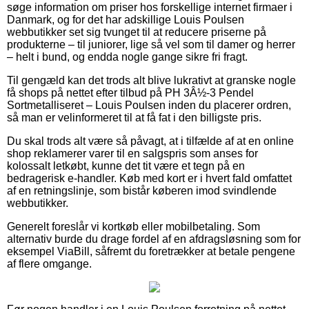
søge information om priser hos forskellige internet firmaer i
Danmark, og for det har adskillige Louis Poulsen
webbutikker set sig tvunget til at reducere priserne på
produkterne – til juniorer, lige så vel som til damer og herrer
– helt i bund, og endda nogle gange sikre fri fragt.
Til gengæld kan det trods alt blive lukrativt at granske nogle
få shops på nettet efter tilbud på PH 3Â½-3 Pendel
Sortmetalliseret – Louis Poulsen inden du placerer ordren,
så man er velinformeret til at få fat i den billigste pris.
Du skal trods alt være så påvagt, at i tilfælde af at en online
shop reklamerer varer til en salgspris som anses for
kolossalt letkøbt, kunne det tit være et tegn på en
bedragerisk e-handler. Køb med kort er i hvert fald omfattet
af en retningslinje, som bistår køberen imod svindlende
webbutikker.
Generelt foreslår vi kortkøb eller mobilbetaling. Som
alternativ burde du drage fordel af en afdragsløsning som for
eksempel ViaBill, såfremt du foretrækker at betale pengene
af flere omgange.