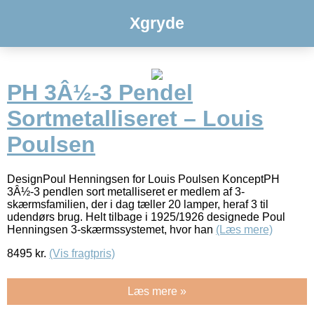
Xgryde
PH 3Â½-3 Pendel
Sortmetalliseret – Louis
Poulsen
DesignPoul Henningsen for Louis Poulsen KonceptPH
3Â½-3 pendlen sort metalliseret er medlem af 3-
skærmsfamilien, der i dag tæller 20 lamper, heraf 3 til
udendørs brug. Helt tilbage i 1925/1926 designede Poul
Henningsen 3-skærmssystemet, hvor han
(Læs mere)
8495
kr.
(Vis fragtpris)
Læs mere »