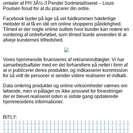
omtaler af PH 3Â½-3 Pendel Sortmetalliseret – Louis
Poulsen forud for at du placerer din ordre.
Facebook byder på lige så vel fuldkommen hæderlige
metoder til at få en idé om online shoppens pålidelighed.
Tilmed er der nogle online outlets hvor kunder kan notere en
vurdering af ordreforløbet, som tilmed burde anvendes til at
afveje kundernes tilfredshed.
Vores hjemmeside finansieres af reklameindtægter. Vi har
samarbejdsaftaler med en del forhandlere på nettet i form af
at vi publicerer deres produkter, og indkasserer kommission
for så vidt de personer vi sender videre realiserer et indkøb.
Data omkring produkter og online virksomheder værnes om
løbende, men vi påtager os ikke ansvaret for forandringer
der er blevet realiseret siden vi sidste gang opdaterede
hjemmesidens informationer.
BITLY:
1
1
1
1
1
1
1
1
1
1
1
1
1
1
1
1
1
1
1
1
1
1
1
1
1
1
1
1
1
1
1
1
1
1
1
1
1
1
1
1
1
1
1
1
1
1
1
1
1
1
1
1
1
1
1
1
1
1
1
1
1
1
1
1
1
1