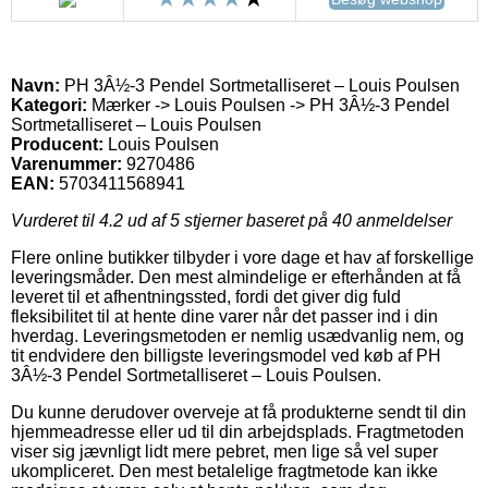
Navn:
PH 3Â½-3 Pendel Sortmetalliseret – Louis Poulsen
Kategori:
Mærker -> Louis Poulsen -> PH 3Â½-3 Pendel
Sortmetalliseret – Louis Poulsen
Producent:
Louis Poulsen
Varenummer:
9270486
EAN:
5703411568941
Vurderet til
4.2
ud af 5 stjerner baseret på
40
anmeldelser
Flere online butikker tilbyder i vore dage et hav af forskellige
leveringsmåder. Den mest almindelige er efterhånden at få
leveret til et afhentningssted, fordi det giver dig fuld
fleksibilitet til at hente dine varer når det passer ind i din
hverdag. Leveringsmetoden er nemlig usædvanlig nem, og
tit endvidere den billigste leveringsmodel ved køb af PH
3Â½-3 Pendel Sortmetalliseret – Louis Poulsen.
Du kunne derudover overveje at få produkterne sendt til din
hjemmeadresse eller ud til din arbejdsplads. Fragtmetoden
viser sig jævnligt lidt mere pebret, men lige så vel super
ukompliceret. Den mest betalelige fragtmetode kan ikke