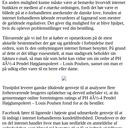
En anden mulighed kunne måske være at bemærke hvorvidt internet
butikken er medlem af e-mærke ordningen, fordi det bør være et
billede på at e-forhandleren anerkender de danske love, foruden at
internet forhandleren løbende revurderes af fagmænd som mestrer
de gældende regulativer. Det giver dig mulighed for at blive hjulpet,
hvis du oplever problemstillinger ved din bestilling.
Tilsvarende går vi ind for at køber er opmærksom på de mest
aktuelle bestemmelser der gør sig gældende i forbindelse med
ordren, som fx den ombytningsret internet firmaet benytter. På grund
af dette er det tillige essesentielt, at man stadigvæk beholder sin
faktura e-mail, så man når som helst kan vidne om sin ordre af PH
4Â½-4 Pendel Højglanspoleret – Louis Poulsen, uanset om man er
på udkig efter varer til en herre eller dame.
Trustpilot leverer ganske tiltalende genveje til at analysere flere
forhenværende brugeres opfattelser og derved anbefaler vi, at du
gennemsøger online forretningens ratings af PH 4Â½-4 Pendel
Højglanspoleret – Louis Poulsen forud for at du bestiller.
Facebook fører til lignende i højeste grad udmærkede genveje til at
få indsigt i internet forhandlerens kundetilfredshed. Derudover er der
en del internet handler hvor man kan nedfælde en anmeldelse af