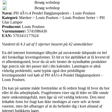
Besøg webshop
Besøg webshop
Navn:
PH 4Â½-4 Pendel Højglanspoleret – Louis Poulsen
Kategori:
Mærker > Louis Poulsen > Louis Poulsen Serier > PH
Glas Lamper
Producent:
Louis Poulsen
Varenummer:
5741086430
EAN:
5703411177624
Vurderet til
4.3
ud af 5 stjerner baseret på
42
anmeldelser
En del internet forretninger tilbyder på nuværende tidspunkt en hel
del forskellige leveringsformer. Et hit er for øjeblikket at få leveret til
et afhentningssted, hvor du så selv henter de nyindkøbte produkter
lige præcis når det passer ind i din kalender. Løsningen er altså
virkelig problemfri, samt typisk også den prisbilligste
leveringsmodel ved køb af PH 4Â½-4 Pendel Højglanspoleret –
Louis Poulsen.
Du kan på samme måde foretrække at få ordren bragt til hvor du bor
eller til din arbejdsplads. Fragtformen viser sig til tider en lille smule
mere omkostningsfuld, men lige så vel vældig bekvem. Den mest
letkøbte form for fragt kan ikke modsiges at være selv at hente
varerne, men det afhænger af at du befinder dig i kort afstand af
internet butikkens lager.