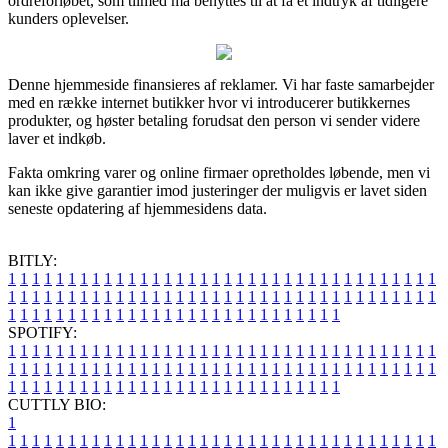
ordreforløbet, som tilmed må benyttes til at få et indtryk af tidligere
kunders oplevelser.
Denne hjemmeside finansieres af reklamer. Vi har faste samarbejder
med en række internet butikker hvor vi introducerer butikkernes
produkter, og høster betaling forudsat den person vi sender videre
laver et indkøb.
Fakta omkring varer og online firmaer opretholdes løbende, men vi
kan ikke give garantier imod justeringer der muligvis er lavet siden
seneste opdatering af hjemmesidens data.
BITLY:
1
1
1
1
1
1
1
1
1
1
1
1
1
1
1
1
1
1
1
1
1
1
1
1
1
1
1
1
1
1
1
1
1
1
1
1
1
1
1
1
1
1
1
1
1
1
1
1
1
1
1
1
1
1
1
1
1
1
1
1
1
1
1
1
1
1
1
1
1
1
1
1
1
1
1
1
1
1
1
1
1
1
1
1
1
1
1
1
1
1
1
1
1
1
1
1
1
1
1
1
SPOTIFY:
1
1
1
1
1
1
1
1
1
1
1
1
1
1
1
1
1
1
1
1
1
1
1
1
1
1
1
1
1
1
1
1
1
1
1
1
1
1
1
1
1
1
1
1
1
1
1
1
1
1
1
1
1
1
1
1
1
1
1
1
1
1
1
1
1
1
1
1
1
1
1
1
1
1
1
1
1
1
1
1
1
1
1
1
1
1
1
1
1
1
1
1
1
1
1
1
1
1
1
1
CUTTLY BIO:
1
1
1
1
1
1
1
1
1
1
1
1
1
1
1
1
1
1
1
1
1
1
1
1
1
1
1
1
1
1
1
1
1
1
1
1
1