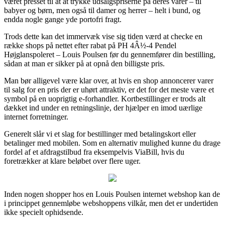
været presset til at at trykke udsalgspriserne på deres varer – til
babyer og børn, men også til damer og herrer – helt i bund, og
endda nogle gange yde portofri fragt.
Trods dette kan det immervæk vise sig tiden værd at checke en
række shops på nettet efter rabat på PH 4Â½-4 Pendel
Højglanspoleret – Louis Poulsen før du gennemfører din bestilling,
sådan at man er sikker på at opnå den billigste pris.
Man bør alligevel være klar over, at hvis en shop annoncerer varer
til salg for en pris der er uhørt attraktiv, er det for det meste være et
symbol på en uoprigtig e-forhandler. Kortbestillinger er trods alt
dækket ind under en retningslinje, der hjælper en imod uærlige
internet forretninger.
Generelt slår vi et slag for bestillinger med betalingskort eller
betalinger med mobilen. Som en alternativ mulighed kunne du drage
fordel af et afdragstilbud fra eksempelvis ViaBill, hvis du
foretrækker at klare beløbet over flere uger.
Inden nogen shopper hos en Louis Poulsen internet webshop kan de
i princippet gennemløbe webshoppens vilkår, men det er undertiden
ikke specielt ophidsende.