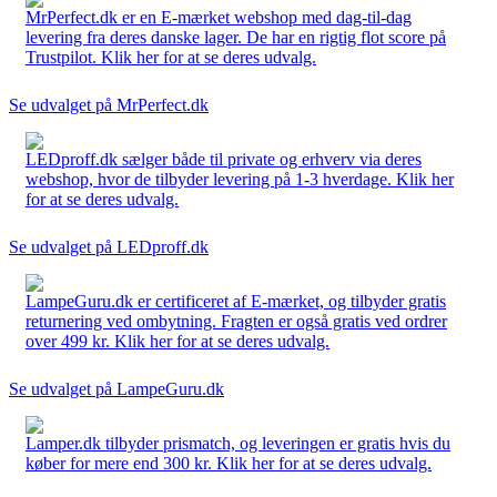
MrPerfect.dk er en E-mærket webshop med dag-til-dag
levering fra deres danske lager. De har en rigtig flot score på
Trustpilot. Klik her for at se deres udvalg.
Se udvalget på MrPerfect.dk
LEDproff.dk sælger både til private og erhverv via deres
webshop, hvor de tilbyder levering på 1-3 hverdage. Klik her
for at se deres udvalg.
Se udvalget på LEDproff.dk
LampeGuru.dk er certificeret af E-mærket, og tilbyder gratis
returnering ved ombytning. Fragten er også gratis ved ordrer
over 499 kr. Klik her for at se deres udvalg.
Se udvalget på LampeGuru.dk
Lamper.dk tilbyder prismatch, og leveringen er gratis hvis du
køber for mere end 300 kr. Klik her for at se deres udvalg.