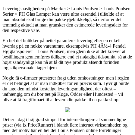
Leveringshastigheden på Mærker > Louis Poulsen > Louis Poulsen
Serier > PH Glas Lamper kan være ultra essentiel i tilfælde af at
man absolut skal bruge din pakke øjeblikkeligt, så derfor er det
temmelig aktuelt at man gransker den estimerede leveringsdato for
den respektive vare.
En hel del butikker på nettet garanterer levering efter en enkelt
hverdag på en række varenumre, eksempelvis PH 4Â½-4 Pendel
Højglanspoleret – Louis Poulsen, men glem ikke at det kræver at
bestillingen gennemføres tidligere end et nøjagtigt tidspunkt, så at de
højst sandsynligt kan nå at få dit nye produkt afsendt forinden
logistikpersonalet tager hjem.
Nogle få e-firmaer præsterer fragt uden omkostninger, men i reglen
er det betinget af at man indkøber for en præcis sum. I øvrigt burde
du tage den mindst kostelige leveringsmulighed, der oftest –
uafhængig om du bor tæt på Køge, Odder eller Hundested – vil
blive at få fragtfirmaet til at levere din pakke til en pakkeshop.
Det er i dag i høj grad simpelt for internetbrugere at sammenligne
priser (via fx PriceRunner) i blandt flere internet virksomheder, og
med det motiv har en hel del Louis Poulsen online forretninger