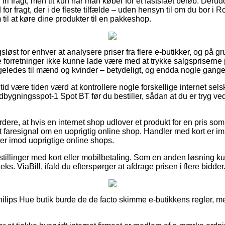
fri fragt, men tit kun når man køber for et fastslået beløb. Der
for fragt, der i de fleste tilfælde – uden hensyn til om du bor i R
til at køre dine produkter til en pakkeshop.
løst for enhver at analysere priser fra flere e-butikker, og på gr
 forretninger ikke kunne lade være med at trykke salgspriserne
ligeledes til mænd og kvinder – betydeligt, og endda nogle gange 
 tid være tiden værd at kontrollere nogle forskellige internet sel
bygningsspot-1 Spot BT før du bestiller, sådan at du er tryg ve
ere, at hvis en internet shop udlover et produkt for en pris som
et faresignal om en uoprigtig online shop. Handler med kort er imid
ber imod uoprigtige online shops.
bestillinger med kort eller mobilbetaling. Som en anden løsning 
ks. ViaBill, ifald du efterspørger at afdrage prisen i flere bidder
hilips Hue butik burde de de facto skimme e-butikkens regler, me