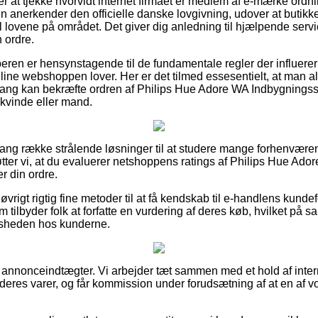
 at tjekke hvorvidt internet firmaet er medlem af e-mærke ordnin
 anerkender den officielle danske lovgivning, udover at butikke
il lovene på området. Det giver dig anledning til hjælpende servi
 ordre.
beren er hensynstagende til de fundamentale regler der influerer 
ine webshoppen lover. Her er det tilmed essesentielt, at man alt
ng kan bekræfte ordren af Philips Hue Adore WA Indbygningss
 kvinde eller mand.
n lang række strålende løsninger til at studere mange forhenvær
øtter vi, at du evaluerer netshoppens ratings af Philips Hue Ad
r din ordre.
øvrigt rigtig fine metoder til at få kendskab til e-handlens kund
m tilbyder folk at forfatte en vurdering af deres køb, hvilket p
lfredsheden hos kunderne.
f annonceindtægter. Vi arbejder tæt sammen med et hold af inte
r deres varer, og får kommission under forudsætning af at en af