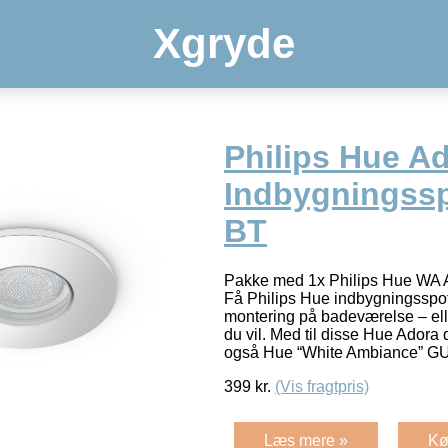
Xgryde
Philips Hue A
Indbygningssp
BT
Pakke med 1x Philips Hue WA 
Få Philips Hue indbygningsspots
montering på badeværelse – elle
du vil. Med til disse Hue Adora 
også Hue “White Ambiance” G
399
kr.
(Vis fragtpris)
Læs mere »
Kø