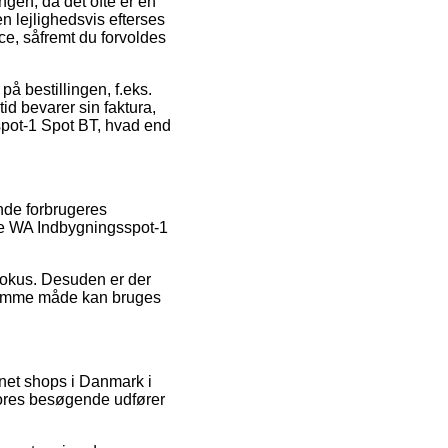
gen, da det ofte er en
n lejlighedsvis efterses
ce, såfremt du forvoldes
på bestillingen, f.eks.
id bevarer sin faktura,
pot-1 Spot BT, hvad end
ende forbrugeres
ore WA Indbygningsspot-1
efokus. Desuden er der
å samme måde kan bruges
rnet shops i Danmark i
 vores besøgende udfører