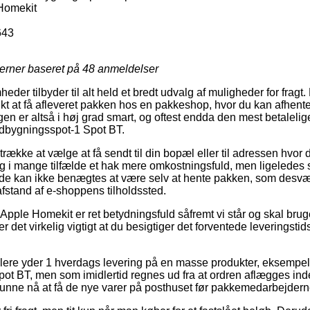
Homekit
643
jerner baseret på
48
anmeldelser
der tilbyder til alt held et bredt udvalg af muligheder for fragt
t at få afleveret pakken hos en pakkeshop, hvor du kan afhente 
ngen er altså i høj grad smart, og oftest endda den mest betalelig
dbygningsspot-1 Spot BT.
ække at vælge at få sendt til din bopæl eller til adressen hvor 
g i mange tilfælde et hak mere omkostningsfuld, men ligeledes s
de kan ikke benægtes at være selv at hente pakken, som desværr
 afstand af e-shoppens tilholdssted.
pple Homekit er ret betydningsfuld såfremt vi står og skal brug
 det virkelig vigtigt at du besigtiger det forventede leveringsti
dlere yder 1 hverdags levering på en masse produkter, eksempe
t BT, men som imidlertid regnes ud fra at ordren aflægges inden
t kunne nå at få de nye varer på posthuset før pakkemedarbejderne