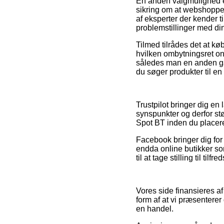
En anden valgmulighed er
sikring om at webshoppen
af eksperter der kender t
problemstillinger med din
Tilmed tilrådes det at kø
hvilken ombytningsret onl
således man en anden ga
du søger produkter til en
Trustpilot bringer dig e
synspunkter og derfor st
Spot BT inden du placere
Facebook bringer dig for 
endda online butikker so
til at tage stilling til ti
Vores side finansieres a
form af at vi præsentere
en handel.