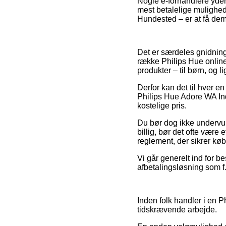
Nogle e-forhandlere yder 
mest betalelige mulighed 
Hundested – er at få dem 
Det er særdeles gnidnings
række Philips Hue online
produkter – til børn, og 
Derfor kan det til hver en
Philips Hue Adore WA Ind
kostelige pris.
Du bør dog ikke undervurd
billig, bør det ofte være 
reglement, der sikrer kø
Vi går generelt ind for 
afbetalingsløsning som f.e
Inden folk handler i en P
tidskrævende arbejde.