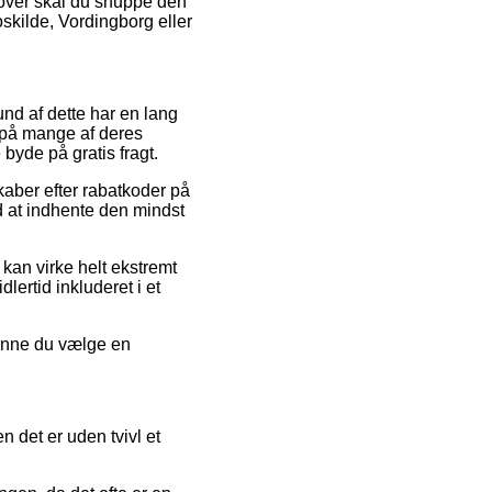
udover skal du snuppe den
oskilde, Vordingborg eller
und af dette har en lang
 på mange af deres
byde på gratis fragt.
skaber efter rabatkoder på
d at indhente den mindst
 kan virke helt ekstremt
lertid inkluderet i et
kunne du vælge en
.
n det er uden tvivl et