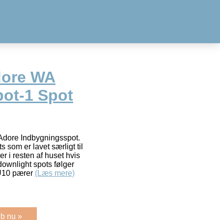
dore WA
ot-1 Spot
Adore Indbygningsspot.
 som er lavet særligt til
r i resten af huset hvis
downlight spots følger
U10 pærer
(Læs mere)
b nu »