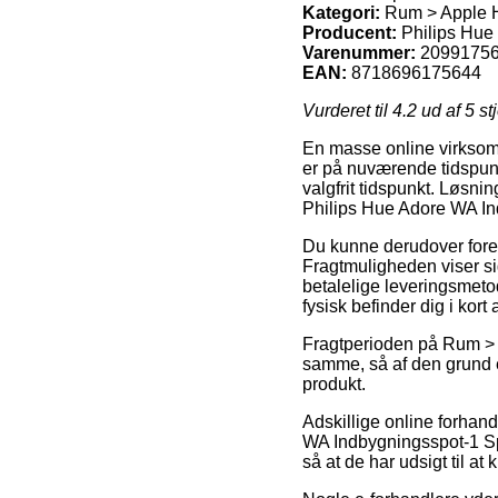
Kategori:
Rum > Apple 
Producent:
Philips Hue
Varenummer:
2099175
EAN:
8718696175644
Vurderet til
4.2
ud af 5 st
En masse online virksomhe
er på nuværende tidspunk
valgfrit tidspunkt. Løsni
Philips Hue Adore WA In
Du kunne derudover foretr
Fragtmuligheden viser si
betalelige leveringsmeto
fysisk befinder dig i kort
Fragtperioden på Rum > A
samme, så af den grund er
produkt.
Adskillige online forhan
WA Indbygningsspot-1 Spo
så at de har udsigt til a