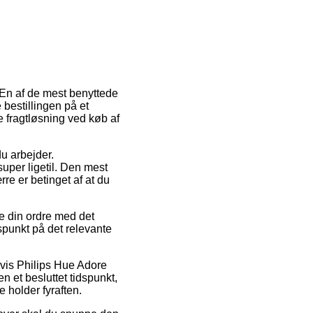
. En af de mest benyttede
bestillingen på et
e fragtløsning ved køb af
du arbejder.
uper ligetil. Den mest
e er betinget af at du
e din ordre med det
dspunkt på det relevante
lvis Philips Hue Adore
 et besluttet tidspunkt,
 holder fyraften.