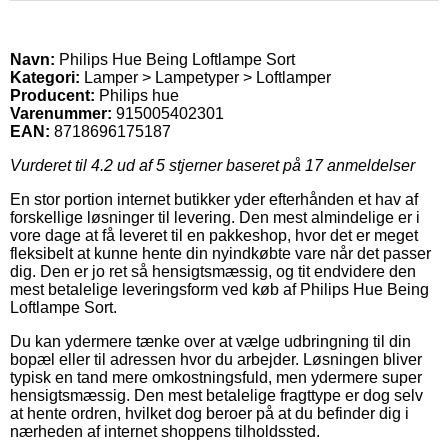
Navn:
Philips Hue Being Loftlampe Sort
Kategori:
Lamper > Lampetyper > Loftlamper
Producent:
Philips hue
Varenummer:
915005402301
EAN:
8718696175187
Vurderet til
4.2
ud af 5 stjerner baseret på
17
anmeldelser
En stor portion internet butikker yder efterhånden et hav af
forskellige løsninger til levering. Den mest almindelige er i
vore dage at få leveret til en pakkeshop, hvor det er meget
fleksibelt at kunne hente din nyindkøbte vare når det passer
dig. Den er jo ret så hensigtsmæssig, og tit endvidere den
mest betalelige leveringsform ved køb af Philips Hue Being
Loftlampe Sort.
Du kan ydermere tænke over at vælge udbringning til din
bopæl eller til adressen hvor du arbejder. Løsningen bliver
typisk en tand mere omkostningsfuld, men ydermere super
hensigtsmæssig. Den mest betalelige fragttype er dog selv
at hente ordren, hvilket dog beroer på at du befinder dig i
nærheden af internet shoppens tilholdssted.