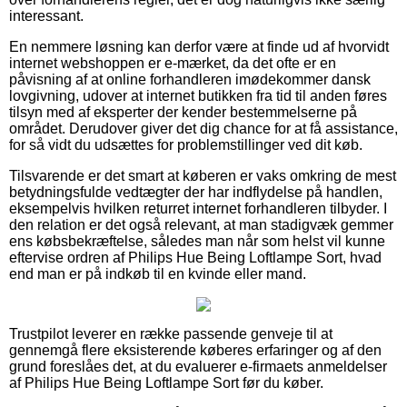
interessant.
En nemmere løsning kan derfor være at finde ud af hvorvidt
internet webshoppen er e-mærket, da det ofte er en
påvisning af at online forhandleren imødekommer dansk
lovgivning, udover at internet butikken fra tid til anden føres
tilsyn med af eksperter der kender bestemmelserne på
området. Derudover giver det dig chance for at få assistance,
for så vidt du udsættes for problemstillinger ved dit køb.
Tilsvarende er det smart at køberen er vaks omkring de mest
betydningsfulde vedtægter der har indflydelse på handlen,
eksempelvis hvilken returret internet forhandleren tilbyder. I
den relation er det også relevant, at man stadigvæk gemmer
ens købsbekræftelse, således man når som helst vil kunne
eftervise ordren af Philips Hue Being Loftlampe Sort, hvad
end man er på indkøb til en kvinde eller mand.
Trustpilot leverer en række passende genveje til at
gennemgå flere eksisterende køberes erfaringer og af den
grund foreslåes det, at du evaluerer e-firmaets anmeldelser
af Philips Hue Being Loftlampe Sort før du køber.