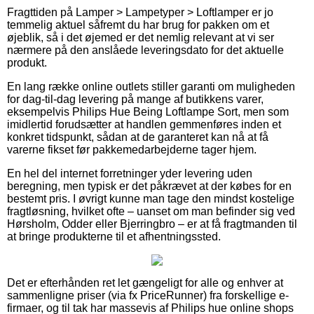
Fragttiden på Lamper > Lampetyper > Loftlamper er jo
temmelig aktuel såfremt du har brug for pakken om et
øjeblik, så i det øjemed er det nemlig relevant at vi ser
nærmere på den anslåede leveringsdato for det aktuelle
produkt.
En lang række online outlets stiller garanti om muligheden
for dag-til-dag levering på mange af butikkens varer,
eksempelvis Philips Hue Being Loftlampe Sort, men som
imidlertid forudsætter at handlen gemmenføres inden et
konkret tidspunkt, sådan at de garanteret kan nå at få
varerne fikset før pakkemedarbejderne tager hjem.
En hel del internet forretninger yder levering uden
beregning, men typisk er det påkrævet at der købes for en
bestemt pris. I øvrigt kunne man tage den mindst kostelige
fragtløsning, hvilket ofte – uanset om man befinder sig ved
Hørsholm, Odder eller Bjerringbro – er at få fragtmanden til
at bringe produkterne til et afhentningssted.
Det er efterhånden ret let gængeligt for alle og enhver at
sammenligne priser (via fx PriceRunner) fra forskellige e-
firmaer, og til tak har massevis af Philips hue online shops