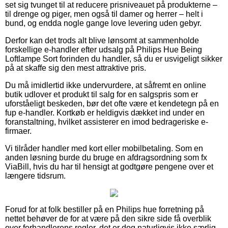
set sig tvunget til at reducere prisniveauet på produkterne –
til drenge og piger, men også til damer og herrer – helt i
bund, og endda nogle gange love levering uden gebyr.
Derfor kan det trods alt blive lønsomt at sammenholde
forskellige e-handler efter udsalg på Philips Hue Being
Loftlampe Sort forinden du handler, så du er usvigeligt sikker
på at skaffe sig den mest attraktive pris.
Du må imidlertid ikke undervurdere, at såfremt en online
butik udlover et produkt til salg for en salgspris som er
uforståeligt beskeden, bør det ofte være et kendetegn på en
fup e-handler. Kortkøb er heldigvis dækket ind under en
foranstaltning, hvilket assisterer en imod bedrageriske e-
firmaer.
Vi tilråder handler med kort eller mobilbetaling. Som en
anden løsning burde du bruge en afdragsordning som fx
ViaBill, hvis du har til hensigt at godtgøre pengene over et
længere tidsrum.
Forud for at folk bestiller på en Philips hue forretning på
nettet behøver de for at være på den sikre side få overblik
over forhandlerens regler, det er dog naturligvis ikke særlig