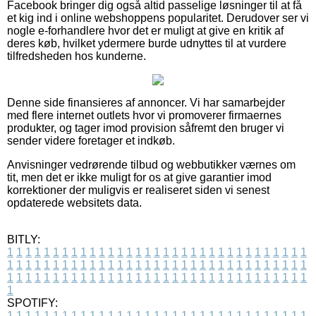
Facebook bringer dig også altid passelige løsninger til at få
et kig ind i online webshoppens popularitet. Derudover ser vi
nogle e-forhandlere hvor det er muligt at give en kritik af
deres køb, hvilket ydermere burde udnyttes til at vurdere
tilfredsheden hos kunderne.
Denne side finansieres af annoncer. Vi har samarbejder
med flere internet outlets hvor vi promoverer firmaernes
produkter, og tager imod provision såfremt den bruger vi
sender videre foretager et indkøb.
Anvisninger vedrørende tilbud og webbutikker værnes om
tit, men det er ikke muligt for os at give garantier imod
korrektioner der muligvis er realiseret siden vi senest
opdaterede websitets data.
BITLY:
1
1
1
1
1
1
1
1
1
1
1
1
1
1
1
1
1
1
1
1
1
1
1
1
1
1
1
1
1
1
1
1
1
1
1
1
1
1
1
1
1
1
1
1
1
1
1
1
1
1
1
1
1
1
1
1
1
1
1
1
1
1
1
1
1
1
1
1
1
1
1
1
1
1
1
1
1
1
1
1
1
1
1
1
1
1
1
1
1
1
1
1
1
1
1
1
1
1
1
1
SPOTIFY:
1
1
1
1
1
1
1
1
1
1
1
1
1
1
1
1
1
1
1
1
1
1
1
1
1
1
1
1
1
1
1
1
1