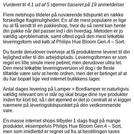
Vurderet til
4.1
ud af 5 stjerner baseret på
19
anmeldelser
Flere netshops tildeler på nuværende tidspunkt en række
forskellige fragtmuligheder. En af de mest populære er lige
nu at få sendt til en pakkeshop, hvor du så nemt kan hente
din pakke når det passer ind i din hverdag. Metoden er jo
vældig uproblematisk, samt oftest også den mest letkøbte
leveringsform ved køb af Philips Hue Bloom Gen.4 – Sort.
Du burde derudover overveje at få produkterne leveret til din
lejlighed eller til din arbejdsplads. Leveringsformen er som
regel en lille smule mere pebret, men derudover ultra let.
Den mest letkøbte leveringsversion vil dog i de fleste
tilfælde være selv at hente ordren, men det er betinget af at
du har bopæl lige ved internet butikkens lager.
Antal dages levering på Lamper > Bordlamper er naturligvis
vældig relevant om vi står og skal bruge dine nye produkter
inden for kort tid, så i det øjemed er det jo centralt at vi kigger
nærmere på leveringstidspunktet på den vedkommende
vare.
En masse internet shops tilbyder 1 dags fragt på mange
produkter, eksempelvis Philips Hue Bloom Gen.4 – Sort,
men som imidlertid er regnet ud fra at bestillingen laves