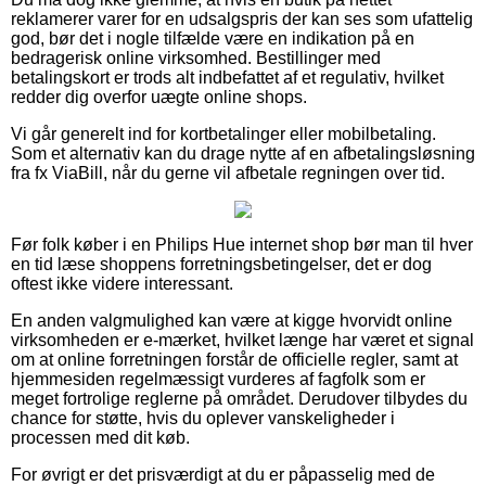
reklamerer varer for en udsalgspris der kan ses som ufattelig
god, bør det i nogle tilfælde være en indikation på en
bedragerisk online virksomhed. Bestillinger med
betalingskort er trods alt indbefattet af et regulativ, hvilket
redder dig overfor uægte online shops.
Vi går generelt ind for kortbetalinger eller mobilbetaling.
Som et alternativ kan du drage nytte af en afbetalingsløsning
fra fx ViaBill, når du gerne vil afbetale regningen over tid.
Før folk køber i en Philips Hue internet shop bør man til hver
en tid læse shoppens forretningsbetingelser, det er dog
oftest ikke videre interessant.
En anden valgmulighed kan være at kigge hvorvidt online
virksomheden er e-mærket, hvilket længe har været et signal
om at online forretningen forstår de officielle regler, samt at
hjemmesiden regelmæssigt vurderes af fagfolk som er
meget fortrolige reglerne på området. Derudover tilbydes du
chance for støtte, hvis du oplever vanskeligheder i
processen med dit køb.
For øvrigt er det prisværdigt at du er påpasselig med de