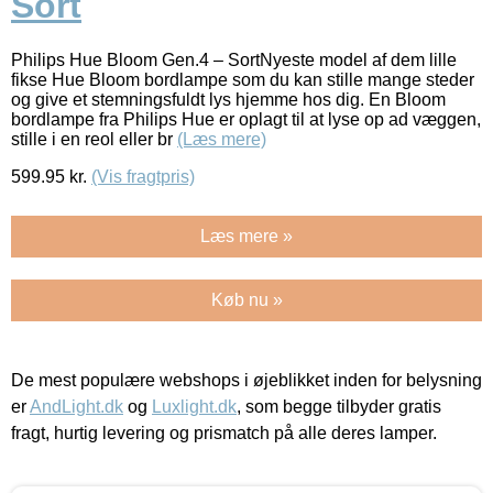
Sort
Philips Hue Bloom Gen.4 – SortNyeste model af dem lille
fikse Hue Bloom bordlampe som du kan stille mange steder
og give et stemningsfuldt lys hjemme hos dig. En Bloom
bordlampe fra Philips Hue er oplagt til at lyse op ad væggen,
stille i en reol eller br
(Læs mere)
599.95
kr.
(Vis fragtpris)
Læs mere »
Køb nu »
De mest populære webshops i øjeblikket inden for belysning
er
AndLight.dk
og
Luxlight.dk
, som begge tilbyder gratis
fragt, hurtig levering og prismatch på alle deres lamper.