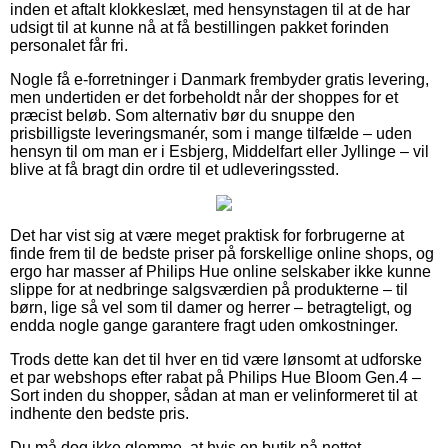
inden et aftalt klokkeslæt, med hensynstagen til at de har
udsigt til at kunne nå at få bestillingen pakket forinden
personalet får fri.
Nogle få e-forretninger i Danmark frembyder gratis levering,
men undertiden er det forbeholdt når der shoppes for et
præcist beløb. Som alternativ bør du snuppe den
prisbilligste leveringsmanér, som i mange tilfælde – uden
hensyn til om man er i Esbjerg, Middelfart eller Jyllinge – vil
blive at få bragt din ordre til et udleveringssted.
Det har vist sig at være meget praktisk for forbrugerne at
finde frem til de bedste priser på forskellige online shops, og
ergo har masser af Philips Hue online selskaber ikke kunne
slippe for at nedbringe salgsværdien på produkterne – til
børn, lige så vel som til damer og herrer – betragteligt, og
endda nogle gange garantere fragt uden omkostninger.
Trods dette kan det til hver en tid være lønsomt at udforske
et par webshops efter rabat på Philips Hue Bloom Gen.4 –
Sort inden du shopper, sådan at man er velinformeret til at
indhente den bedste pris.
Du må dog ikke glemme, at hvis en butik på nettet