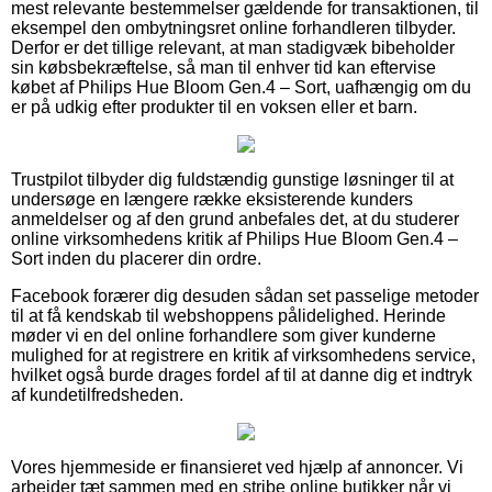
mest relevante bestemmelser gældende for transaktionen, til
eksempel den ombytningsret online forhandleren tilbyder.
Derfor er det tillige relevant, at man stadigvæk bibeholder
sin købsbekræftelse, så man til enhver tid kan eftervise
købet af Philips Hue Bloom Gen.4 – Sort, uafhængig om du
er på udkig efter produkter til en voksen eller et barn.
Trustpilot tilbyder dig fuldstændig gunstige løsninger til at
undersøge en længere række eksisterende kunders
anmeldelser og af den grund anbefales det, at du studerer
online virksomhedens kritik af Philips Hue Bloom Gen.4 –
Sort inden du placerer din ordre.
Facebook forærer dig desuden sådan set passelige metoder
til at få kendskab til webshoppens pålidelighed. Herinde
møder vi en del online forhandlere som giver kunderne
mulighed for at registrere en kritik af virksomhedens service,
hvilket også burde drages fordel af til at danne dig et indtryk
af kundetilfredsheden.
Vores hjemmeside er finansieret ved hjælp af annoncer. Vi
arbejder tæt sammen med en stribe online butikker når vi