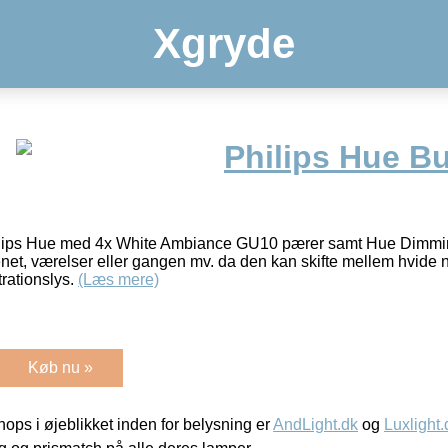
Xgryde
Philips Hue B
Philips Hue med 4x White Ambiance GU10 pærer samt Hue Dimm
kenet, værelser eller gangen mv. da den kan skifte mellem hvide n
trationslys.
(Læs mere)
Køb nu »
ps i øjeblikket inden for belysning er
AndLight.dk
og
Luxlight.