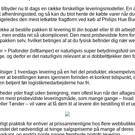
 tilbyder nu til dags en række forskellige leveringsmodeller. En 
t afhentningssted, og så kan du blot hente de købte varer når du
t ligeledes den mest letkøbte fragtform ved køb af Philips Hue B
kke at bestille pakken til levering til din bopæl eller til dit arb
, men endda ret så ukompliceret. Den mest prisbevidste form for l
 pakken selv, hvilket betinges af at du fysisk befinder dig nær w
 > Plafonder (loftlamper) er naturligvis super betydningsfuld 
e, og derfor er det naturligvis relevant at vi dobbelttjekker den 
lsiger 1 hverdags levering på en hel del produkter, eksempelvi
er at bestillingen køres igennem forinden et konkret tidspunkt, 
en betjent før logistikmedarbejderne har fri.
mheder yder fragt uden beregning, men oftest kun når der aftage
en mest prisbevidste leveringsmåde, som mange gange – hvad 
er Tønder – vil være at få dem til at levere din bestilling til et 
ligt praktisk for enhver at prissammenligne hos flere webbutikk
undet det nødvendigt at tvinge salgspriserne på mange af deres 
 markant, og endda nogle gange frembyde portofri levering.