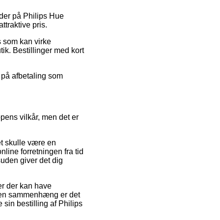
oder på Philips Hue
ttraktive pris.
s som kan virke
ik. Bestillinger med kort
g på afbetaling som
pens vilkår, men det er
et skulle være en
ine forretningen fra tid
uden giver det dig
r der kan have
I den sammenhæng er det
sin bestilling af Philips