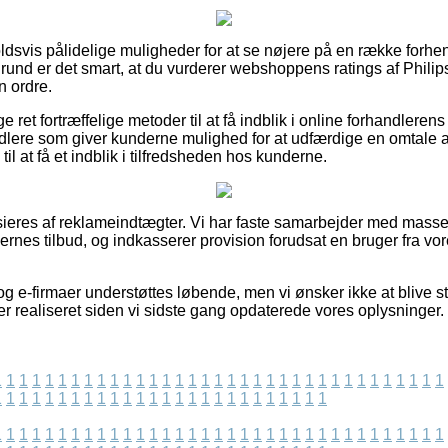
holdsvis pålidelige muligheder for at se nøjere på en række fo
grund er det smart, at du vurderer webshoppens ratings af Phil
n ordre.
e ret fortræffelige metoder til at få indblik i online forhandler
dlere som giver kunderne mulighed for at udfærdige en omtale af
il at få et indblik i tilfredsheden hos kunderne.
eres af reklameindtægter. Vi har faste samarbejder med masser 
ernes tilbud, og indkasserer provision forudsat en bruger fra vo
 e-firmaer understøttes løbende, men vi ønsker ikke at blive stil
er realiseret siden vi sidste gang opdaterede vores oplysninger.
1
1
1
1
1
1
1
1
1
1
1
1
1
1
1
1
1
1
1
1
1
1
1
1
1
1
1
1
1
1
1
1
1
1
1
1
1
1
1
1
1
1
1
1
1
1
1
1
1
1
1
1
1
1
1
1
1
1
1
1
1
1
1
1
1
1
1
1
1
1
1
1
1
1
1
1
1
1
1
1
1
1
1
1
1
1
1
1
1
1
1
1
1
1
1
1