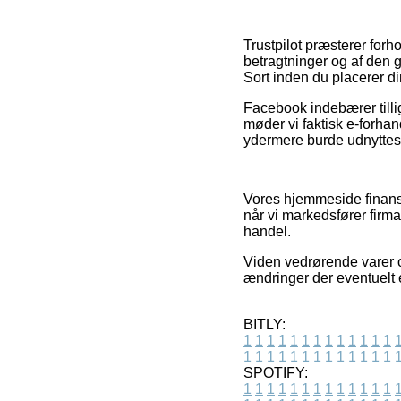
Trustpilot præsterer for
betragtninger og af den 
Sort inden du placerer di
Facebook indebærer tillig
møder vi faktisk e-forhan
ydermere burde udnyttes t
Vores hjemmeside finansi
når vi markedsfører firma
handel.
Viden vedrørende varer og
ændringer der eventuelt 
BITLY:
1
1
1
1
1
1
1
1
1
1
1
1
1
1
1
1
1
1
1
1
1
1
1
1
1
1
SPOTIFY:
1
1
1
1
1
1
1
1
1
1
1
1
1