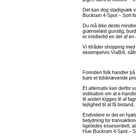
Det kan dog stadigvæk væ
Buckram 4-Spot – Sort for
Du må ikke desto mindre 
grænseløst gunstig, burd
er imidlertid en del af e
Vi tilråder shopping med 
eksempelvis ViaBill, såfr
Forinden folk handler på
bare et tidskrævende pro
Et alternativ kan derfor 
indikation om at e-handl
til anden kigges til af 
lejlighed til at få bistan
Endvidere er det en hj
betydning for transaktio
ligeledes essesentielt, at
Hue Buckram 4-Spot – Sor