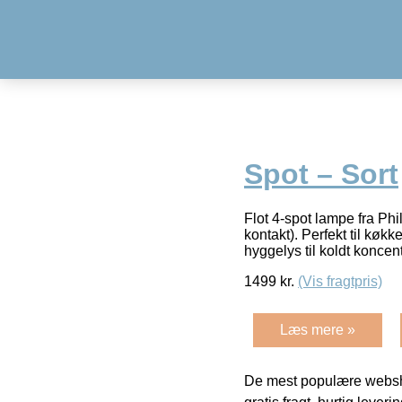
Spot – Sort
Flot 4-spot lampe fra 
kontakt). Perfekt til køk
hyggelys til koldt koncen
1499
kr.
(Vis fragtpris)
Læs mere »
De mest populære websho