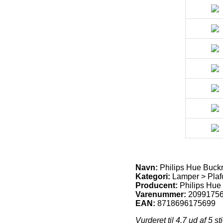
Navn:
Philips Hue Buckr
Kategori:
Lamper > Plafo
Producent:
Philips Hue
Varenummer:
2099175
EAN:
8718696175699
Vurderet til
4.7
ud af 5 st