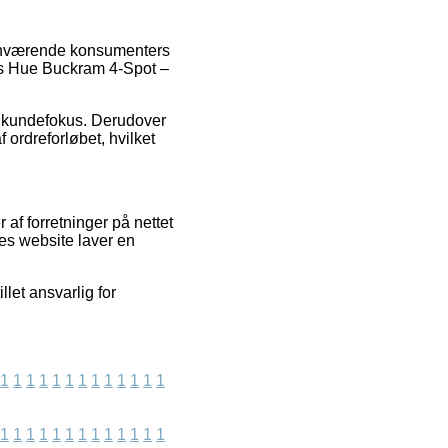
rhenværende konsumenters
ips Hue Buckram 4-Spot –
ens kundefokus. Derudover
 ordreforløbet, hvilket
af forretninger på nettet
res website laver en
let ansvarlig for
1
1
1
1
1
1
1
1
1
1
1
1
1
1
1
1
1
1
1
1
1
1
1
1
1
1