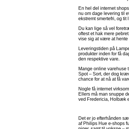
En hel del internet shops
nu om dage levering til e
ekstremt smertefri, og ti
Du kan lige så vel foretræ
oftest et hak mere pebret
vise sig at være at hente
Leveringstiden på Lamper
produkter inden for få dag
den respektive vare.
Mange online varehuse ti
Spot – Sort, der dog kræv
chance for at nå at få var
Nogle få internet virkso
Ellers må man snuppe d
ved Fredericia, Holbæk ell
Det er jo efterhånden sær
af Philips Hue e-shops f
piger, samt til voksne –