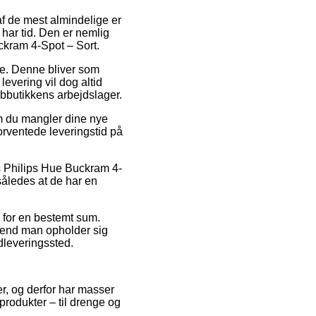
af de mest almindelige er
 har tid. Den er nemlig
uckram 4-Spot – Sort.
ejde. Denne bliver som
evering vil dog altid
ebbutikkens arbejdslager.
om du mangler dine nye
forventede leveringstid på
s Philips Hue Buckram 4-
således at de har en
s for en bestemt sum.
end man opholder sig
udleveringssted.
er, og derfor har masser
produkter – til drenge og