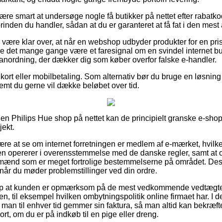
re smart at undersøge nogle få butikker på nettet efter rabatk
inden du handler, sådan at du er garanteret at få fat i den mest a
være klar over, at når en webshop udbyder produkter for en pri
e det mange gange være et faresignal om en svindel internet but
n anordning, der dækker dig som køber overfor falske e-handler.
kort eller mobilbetaling. Som alternativ bør du bruge en løsnin
emt du gerne vil dække beløbet over tid.
 en Philips Hue shop på nettet kan de principielt granske e-shop
jekt.
være at se om internet forretningen er medlem af e-mærket, hvilk
en opererer i overensstemmelse med de danske regler, samt at onl
fagmænd som er meget fortrolige bestemmelserne på området. Des
d, når du møder problemstillinger ved din ordre.
ælp at kunden er opmærksom på de mest vedkommende vedtægte
nen, til eksempel hvilken ombytningspolitik online firmaet har. 
 man til enhver tid gemmer sin faktura, så man altid kan bekræfte 
t, om du er på indkøb til en pige eller dreng.