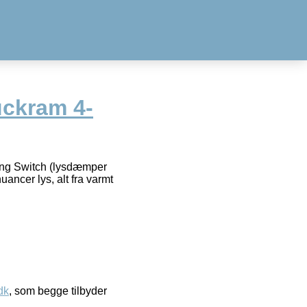
uckram 4-
ing Switch (lysdæmper
uancer lys, alt fra varmt
dk
, som begge tilbyder