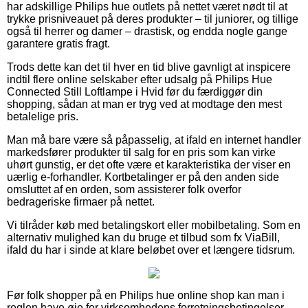
har adskillige Philips hue outlets på nettet været nødt til at
trykke prisniveauet på deres produkter – til juniorer, og tillige
også til herrer og damer – drastisk, og endda nogle gange
garantere gratis fragt.
Trods dette kan det til hver en tid blive gavnligt at inspicere
indtil flere online selskaber efter udsalg på Philips Hue
Connected Still Loftlampe i Hvid før du færdiggør din
shopping, sådan at man er tryg ved at modtage den mest
betalelige pris.
Man må bare være så påpasselig, at ifald en internet handler
markedsfører produkter til salg for en pris som kan virke
uhørt gunstig, er det ofte være et karakteristika der viser en
uærlig e-forhandler. Kortbetalinger er på den anden side
omsluttet af en orden, som assisterer folk overfor
bedrageriske firmaer på nettet.
Vi tilråder køb med betalingskort eller mobilbetaling. Som en
alternativ mulighed kan du bruge et tilbud som fx ViaBill,
ifald du har i sinde at klare beløbet over et længere tidsrum.
Før folk shopper på en Philips hue online shop kan man i
reglen have øje for virksomhedens forretningsbetingelser,