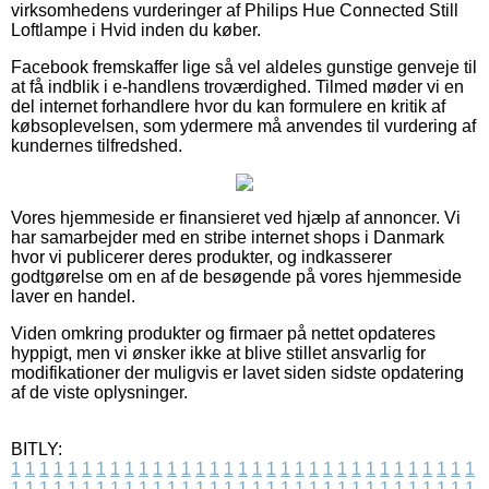
virksomhedens vurderinger af Philips Hue Connected Still
Loftlampe i Hvid inden du køber.
Facebook fremskaffer lige så vel aldeles gunstige genveje til
at få indblik i e-handlens troværdighed. Tilmed møder vi en
del internet forhandlere hvor du kan formulere en kritik af
købsoplevelsen, som ydermere må anvendes til vurdering af
kundernes tilfredshed.
Vores hjemmeside er finansieret ved hjælp af annoncer. Vi
har samarbejder med en stribe internet shops i Danmark
hvor vi publicerer deres produkter, og indkasserer
godtgørelse om en af de besøgende på vores hjemmeside
laver en handel.
Viden omkring produkter og firmaer på nettet opdateres
hyppigt, men vi ønsker ikke at blive stillet ansvarlig for
modifikationer der muligvis er lavet siden sidste opdatering
af de viste oplysninger.
BITLY:
1
1
1
1
1
1
1
1
1
1
1
1
1
1
1
1
1
1
1
1
1
1
1
1
1
1
1
1
1
1
1
1
1
1
1
1
1
1
1
1
1
1
1
1
1
1
1
1
1
1
1
1
1
1
1
1
1
1
1
1
1
1
1
1
1
1