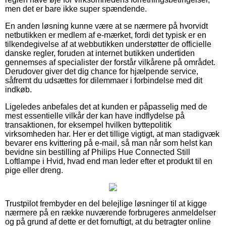
men det er bare ikke super spændende.
En anden løsning kunne være at se nærmere på hvorvidt
netbutikken er medlem af e-mærket, fordi det typisk er en
tilkendegivelse af at webbutikken understøtter de officielle
danske regler, foruden at internet butikken undertiden
gennemses af specialister der forstår vilkårene på området.
Derudover giver det dig chance for hjælpende service,
såfremt du udsættes for dilemmaer i forbindelse med dit
indkøb.
Ligeledes anbefales det at kunden er påpasselig med de
mest essentielle vilkår der kan have indflydelse på
transaktionen, for eksempel hvilken byttepolitik
virksomheden har. Her er det tillige vigtigt, at man stadigvæk
bevarer ens kvittering på e-mail, så man når som helst kan
bevidne sin bestilling af Philips Hue Connected Still
Loftlampe i Hvid, hvad end man leder efter et produkt til en
pige eller dreng.
Trustpilot frembyder en del belejlige løsninger til at kigge
nærmere på en række nuværende forbrugeres anmeldelser
og på grund af dette er det fornuftigt, at du betragter online