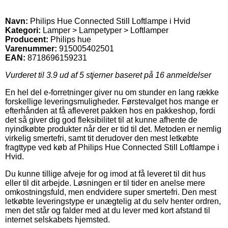
Navn:
Philips Hue Connected Still Loftlampe i Hvid
Kategori:
Lamper > Lampetyper > Loftlamper
Producent:
Philips hue
Varenummer:
915005402501
EAN:
8718696159231
Vurderet til
3.9
ud af 5 stjerner baseret på
16
anmeldelser
En hel del e-forretninger giver nu om stunder en lang række
forskellige leveringsmuligheder. Førstevalget hos mange er
efterhånden at få afleveret pakken hos en pakkeshop, fordi
det så giver dig god fleksibilitet til at kunne afhente de
nyindkøbte produkter når der er tid til det. Metoden er nemlig
virkelig smertefri, samt tit derudover den mest letkøbte
fragttype ved køb af Philips Hue Connected Still Loftlampe i
Hvid.
Du kunne tillige afveje for og imod at få leveret til dit hus
eller til dit arbejde. Løsningen er til tider en anelse mere
omkostningsfuld, men endvidere super smertefri. Den mest
letkøbte leveringstype er unægtelig at du selv henter ordren,
men det står og falder med at du lever med kort afstand til
internet selskabets hjemsted.