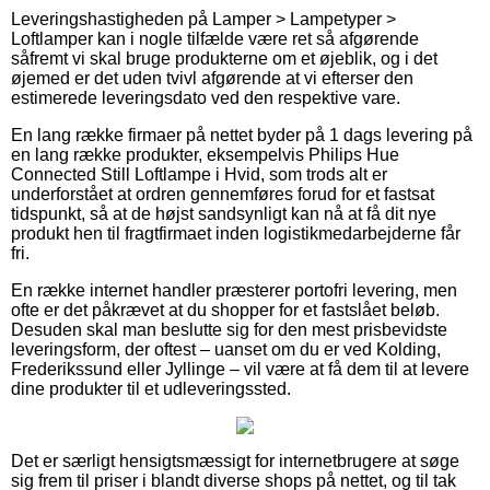
Leveringshastigheden på Lamper > Lampetyper >
Loftlamper kan i nogle tilfælde være ret så afgørende
såfremt vi skal bruge produkterne om et øjeblik, og i det
øjemed er det uden tvivl afgørende at vi efterser den
estimerede leveringsdato ved den respektive vare.
En lang række firmaer på nettet byder på 1 dags levering på
en lang række produkter, eksempelvis Philips Hue
Connected Still Loftlampe i Hvid, som trods alt er
underforstået at ordren gennemføres forud for et fastsat
tidspunkt, så at de højst sandsynligt kan nå at få dit nye
produkt hen til fragtfirmaet inden logistikmedarbejderne får
fri.
En række internet handler præsterer portofri levering, men
ofte er det påkrævet at du shopper for et fastslået beløb.
Desuden skal man beslutte sig for den mest prisbevidste
leveringsform, der oftest – uanset om du er ved Kolding,
Frederikssund eller Jyllinge – vil være at få dem til at levere
dine produkter til et udleveringssted.
Det er særligt hensigtsmæssigt for internetbrugere at søge
sig frem til priser i blandt diverse shops på nettet, og til tak