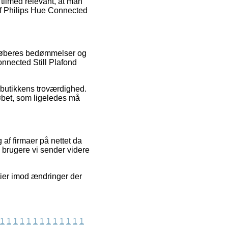
 tilmed relevant, at man
af Philips Hue Connected
 køberes bedømmelser og
onnected Still Plafond
 butikkens troværdighed.
øbet, som ligeledes må
af firmaer på nettet da
 brugere vi sender videre
tier imod ændringer der
1
1
1
1
1
1
1
1
1
1
1
1
1