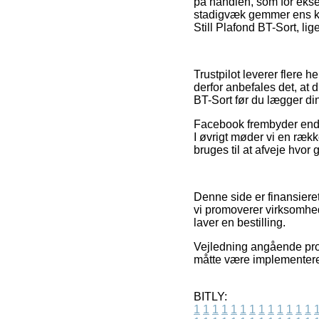
på handlen, som for eksem
stadigvæk gemmer ens kv
Still Plafond BT-Sort, li
Trustpilot leverer fler
derfor anbefales det, at 
BT-Sort før du lægger din
Facebook frembyder endvi
I øvrigt møder vi en ræk
bruges til at afveje hvor
Denne side er finansiere
vi promoverer virksomhed
laver en bestilling.
Vejledning angående prod
måtte være implementeret 
BITLY:
1
1
1
1
1
1
1
1
1
1
1
1
1