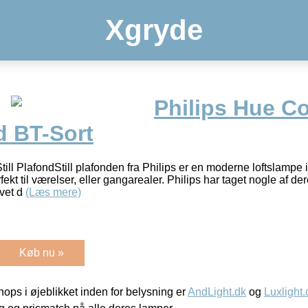
Xgryde
Philips Hue C
nd BT-Sort
ill PlafondStill plafonden fra Philips er en moderne loftslampe 
erfekt til værelser, eller gangarealer. Philips har taget nogle af
avet d
(Læs mere)
Køb nu »
ps i øjeblikket inden for belysning er
AndLight.dk
og
Luxlight.