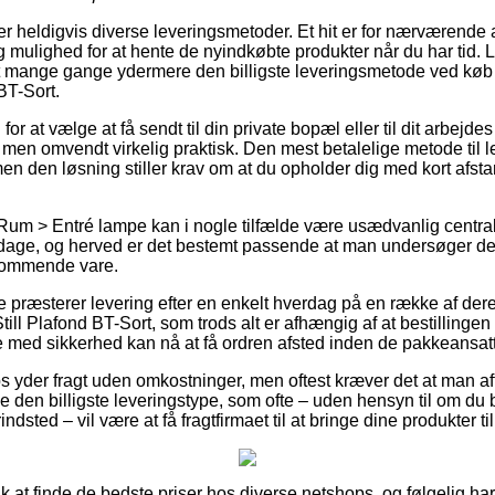
 heldigvis diverse leveringsmetoder. Et hit er for nærværende a
 mulighed for at hente de nyindkøbte produkter når du har tid.
 mange gange ydermere den billigste leveringsmetode ved køb 
BT-Sort.
g for at vælge at få sendt til din private bopæl eller til dit arbejd
 men omvendt virkelig praktisk. Den mest betalelige metode til le
en den løsning stiller krav om at du opholder dig med kort afstan
Rum > Entré lampe kan i nogle tilfælde være usædvanlig central
å dage, og herved er det bestemt passende at man undersøger d
kommende vare.
 præsterer levering efter en enkelt hverdag på en række af der
ll Plafond BT-Sort, som trods alt er afhængig af at bestillingen 
e med sikkerhed kan nå at få ordren afsted inden de pakkeansatte
 yder fragt uden omkostninger, men oftest kræver det at man afta
 den billigste leveringstype, som ofte – uden hensyn til om du 
sted – vil være at få fragtfirmaet til at bringe dine produkter ti
lk at finde de bedste priser hos diverse netshops, og følgelig har 