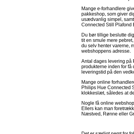
Mange e-forhandlere giver
pakkeshop, som giver dig
usædvanlig simpel, samt
Connected Still Plafond 
Du bør tillige beslutte di
tit en smule mere pebret,
du selv henter varerne, m
webshoppens adresse.
Antal dages levering på 
produkterne inden for f
leveringstid på den ved
Mange online forhandlere
Philips Hue Connected Sti
klokkeslæt, således at d
Nogle få online webshops
Ellers kan man foretrække
Næstved, Rønne eller Grind
Det er særligt nemt for fo