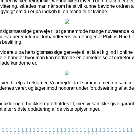
pel hvilken returpolitik webbutikken lover. I den relation er det
ittering, således man når som helst vil kunne bevidne ordren 
gegyldigt om du er på indkøb til en mand eller kvinde.
e hensigtsmæssige genveje til at gennemrode mange nuværende
du evaluerer internet forhandlerens vurderinger af Philips Hue C
 bestilling.
dere ultra hensigtsmæssige genveje til at få et kig ind i online
ke e-handler hvor man kan nedfælde en anmeldelse af ordreforl
 glade kunderne er.
t ved hjælp af reklamer. Vi arbejder tæt sammen med en samling 
ernes varer, og tager imod honorar under forudsætning af at de
ukter og e-butikker opretholdes tit, men vi kan ikke give garan
efter sidste opdatering af de viste oplysninger.
1
1
1
1
1
1
1
1
1
1
1
1
1
1
1
1
1
1
1
1
1
1
1
1
1
1
1
1
1
1
1
1
1
1
1