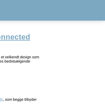
onnected
i et velkendt design som
 deres bedstsælgende
dk
, som begge tilbyder