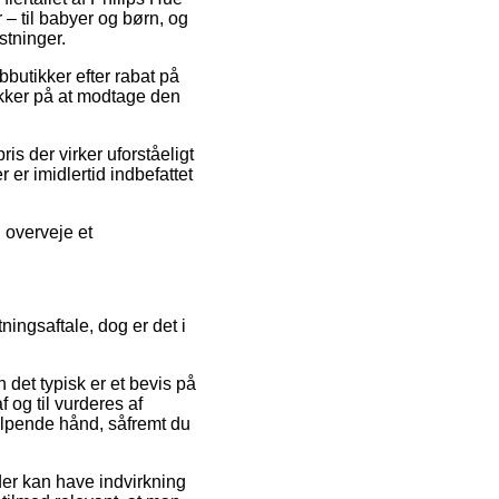
 – til babyer og børn, og
stninger.
bbutikker efter rabat på
ikker på at modtage den
ris der virker uforståeligt
 er imidlertid indbefattet
u overveje et
ingsaftale, dog er det i
 det typisk er et bevis på
f og til vurderes af
ælpende hånd, såfremt du
der kan have indvirkning