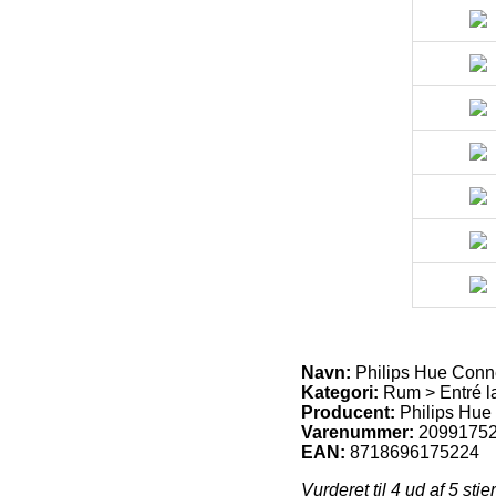
Navn:
Philips Hue Conne
Kategori:
Rum > Entré 
Producent:
Philips Hue
Varenummer:
2099175
EAN:
8718696175224
Vurderet til
4
ud af 5 stje