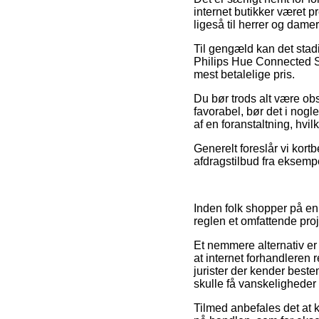
internet butikker været p
ligeså til herrer og dam
Til gengæld kan det stadi
Philips Hue Connected St
mest betalelige pris.
Du bør trods alt være obs 
favorabel, bør det i nogl
af en foranstaltning, hvil
Generelt foreslår vi kort
afdragstilbud fra eksempe
Inden folk shopper på en 
reglen et omfattende proj
Et nemmere alternativ er 
at internet forhandleren r
jurister der kender best
skulle få vanskeligheder
Tilmed anbefales det at 