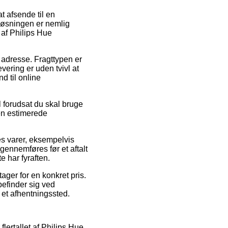
t afsende til en
 Løsningen er nemlig
af Philips Hue
es adresse. Fragttypen er
vering er uden tvivl at
d til online
 forudsat du skal bruge
en estimerede
es varer, eksempelvis
gennemføres før et aftalt
 har fyraften.
ger for en konkret pris.
befinder sig ved
l et afhentningssted.
flertallet af Philips Hue