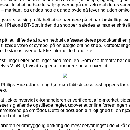
resset til at at nedsætte salgspriserne på en række af deres varer
er – markant, og endda nogle gange byde på levering uden omko
gvæk vise sig profitabelt at se nærmere på et par forskellige we
ill Plafond BT-Sort inden du shopper, således at man er skrås
på, at i tilfælde af at en netbutik afsætter deres produkter til en p
e tilfælde være et symbol på en uægte online shop. Kortbetalinger
ket bistår os overfor falske internet forhandlere.
bestillinger eller betalinger med mobilen. Som et alternativ bør d
lvis ViaBill, hvis du agter at honorere prisen over tid.
Philips Hue e-forretning bør man faktisk læse e-shoppens forretn
ekt.
at tjekke hvorvidt e-forhandleren er verificeret af e-mærket, siden
etter sig efter de opstillede regler, udover at online forretningen a
emmelserne på området. Dette er desuden din lejlighed til en hj
 med dit indkøb.
køberen er omhyggelig omkring de mest betydningsfulde vilkår 