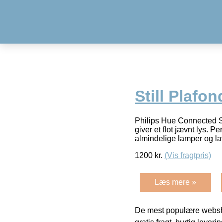
Still Plafo
Philips Hue Connected St
giver et flot jævnt lys. P
almindelige lamper og l
1200
kr.
(Vis fragtpris)
Læs mere »
De mest populære websho