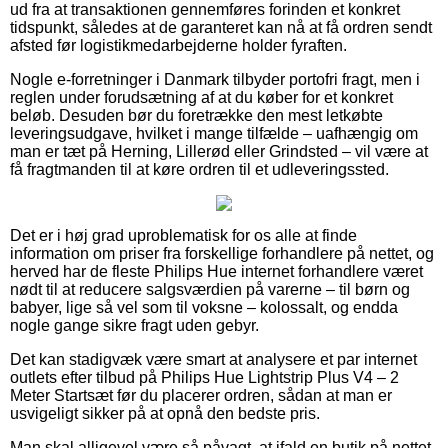
ud fra at transaktionen gennemføres forinden et konkret
tidspunkt, således at de garanteret kan nå at få ordren sendt
afsted før logistikmedarbejderne holder fyraften.
Nogle e-forretninger i Danmark tilbyder portofri fragt, men i
reglen under forudsætning af at du køber for et konkret
beløb. Desuden bør du foretrække den mest letkøbte
leveringsudgave, hvilket i mange tilfælde – uafhængig om
man er tæt på Herning, Lillerød eller Grindsted – vil være at
få fragtmanden til at køre ordren til et udleveringssted.
Det er i høj grad uproblematisk for os alle at finde
information om priser fra forskellige forhandlere på nettet, og
herved har de fleste Philips Hue internet forhandlere været
nødt til at reducere salgsværdien på varerne – til børn og
babyer, lige så vel som til voksne – kolossalt, og endda
nogle gange sikre fragt uden gebyr.
Det kan stadigvæk være smart at analysere et par internet
outlets efter tilbud på Philips Hue Lightstrip Plus V4 – 2
Meter Startsæt før du placerer ordren, sådan at man er
usvigeligt sikker på at opnå den bedste pris.
Man skal alligevel være så påvagt, at ifald en butik på nettet