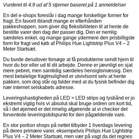
Vurderet til
4.9
ud af 5 stjerner baseret på
1
anmeldelser
En del e-shops foreslår i dag mange forskellige former for
fragt. En favorit iblandt mange er efterhånden
pakkeshoppen, som giver dig fleksibiliteten til at hente de
bestilte varer den dag der passer dig. Den er nemlig
særdeles enkel, og mange gange ydermere den prisbilligste
form for fragt ved køb af Philips Hue Lightstrip Plus V4 – 2
Meter Startsæt.
Du burde derudover forsøge at få produkterne sendt hjem til
hvor du bor eller ud til dit arbejde. Denne er jævnligt en sjat
mere pebret, men samtidig særdeles hensigtsmæssig. Den
mest betalelige fragtmulighed er utvivlsomt selv at hente
pakken, som dog står og falder med at du fysisk befinder dig
nær internet selskabets adresse.
Leveringshastigheden på LED > LED strips og lysbånd er jo
ekstremt vigtig hvis vi absolut skal bruge ordren om kort tid,
så i det øjemed er det rimelig afgørende at vi checker det
forventede leveringstidspunkt for den pågældende vare.
En stor portion shops på nettet tilbyder 1 hverdags levering
på deres primære varer, eksempelvis Philips Hue Lightstrip
Plus V4 – 2 Meter Startsæt, men vær på vagt da det regnes