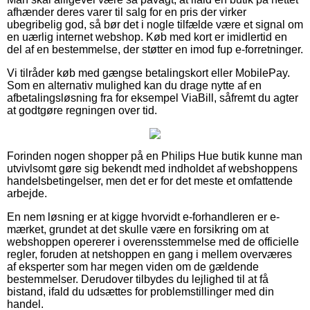
afhænder deres varer til salg for en pris der virker
ubegribelig god, så bør det i nogle tilfælde være et signal om
en uærlig internet webshop. Køb med kort er imidlertid en
del af en bestemmelse, der støtter en imod fup e-forretninger.
Vi tilråder køb med gængse betalingskort eller MobilePay.
Som en alternativ mulighed kan du drage nytte af en
afbetalingsløsning fra for eksempel ViaBill, såfremt du agter
at godtgøre regningen over tid.
Forinden nogen shopper på en Philips Hue butik kunne man
utvivlsomt gøre sig bekendt med indholdet af webshoppens
handelsbetingelser, men det er for det meste et omfattende
arbejde.
En nem løsning er at kigge hvorvidt e-forhandleren er e-
mærket, grundet at det skulle være en forsikring om at
webshoppen opererer i overensstemmelse med de officielle
regler, foruden at netshoppen en gang i mellem overværes
af eksperter som har megen viden om de gældende
bestemmelser. Derudover tilbydes du lejlighed til at få
bistand, ifald du udsættes for problemstillinger med din
handel.