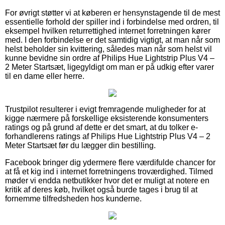
For øvrigt støtter vi at køberen er hensynstagende til de mest
essentielle forhold der spiller ind i forbindelse med ordren, til
eksempel hvilken returrettighed internet forretningen kører
med. I den forbindelse er det samtidig vigtigt, at man når som
helst beholder sin kvittering, således man når som helst vil
kunne bevidne sin ordre af Philips Hue Lightstrip Plus V4 –
2 Meter Startsæt, ligegyldigt om man er på udkig efter varer
til en dame eller herre.
Trustpilot resulterer i evigt fremragende muligheder for at
kigge nærmere på forskellige eksisterende konsumenters
ratings og på grund af dette er det smart, at du tolker e-
forhandlerens ratings af Philips Hue Lightstrip Plus V4 – 2
Meter Startsæt før du lægger din bestilling.
Facebook bringer dig ydermere flere værdifulde chancer for
at få et kig ind i internet forretningens troværdighed. Tilmed
møder vi endda netbutikker hvor det er muligt at notere en
kritik af deres køb, hvilket også burde tages i brug til at
fornemme tilfredsheden hos kunderne.