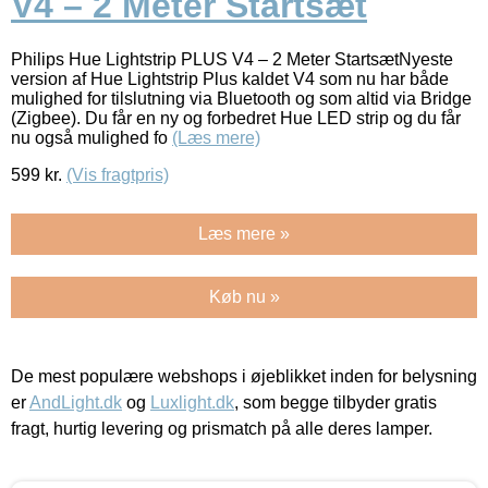
V4 – 2 Meter Startsæt
Philips Hue Lightstrip PLUS V4 – 2 Meter StartsætNyeste
version af Hue Lightstrip Plus kaldet V4 som nu har både
mulighed for tilslutning via Bluetooth og som altid via Bridge
(Zigbee). Du får en ny og forbedret Hue LED strip og du får
nu også mulighed fo
(Læs mere)
599
kr.
(Vis fragtpris)
Læs mere »
Køb nu »
De mest populære webshops i øjeblikket inden for belysning
er
AndLight.dk
og
Luxlight.dk
, som begge tilbyder gratis
fragt, hurtig levering og prismatch på alle deres lamper.