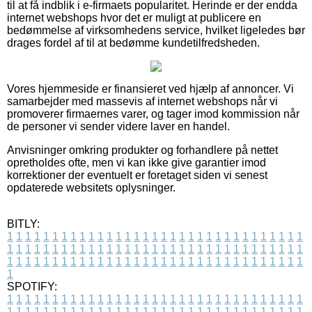
til at få indblik i e-firmaets popularitet. Herinde er der endda
internet webshops hvor det er muligt at publicere en
bedømmelse af virksomhedens service, hvilket ligeledes bør
drages fordel af til at bedømme kundetilfredsheden.
Vores hjemmeside er finansieret ved hjælp af annoncer. Vi
samarbejder med massevis af internet webshops når vi
promoverer firmaernes varer, og tager imod kommission når
de personer vi sender videre laver en handel.
Anvisninger omkring produkter og forhandlere på nettet
opretholdes ofte, men vi kan ikke give garantier imod
korrektioner der eventuelt er foretaget siden vi senest
opdaterede websitets oplysninger.
BITLY:
1
1
1
1
1
1
1
1
1
1
1
1
1
1
1
1
1
1
1
1
1
1
1
1
1
1
1
1
1
1
1
1
1
1
1
1
1
1
1
1
1
1
1
1
1
1
1
1
1
1
1
1
1
1
1
1
1
1
1
1
1
1
1
1
1
1
1
1
1
1
1
1
1
1
1
1
1
1
1
1
1
1
1
1
1
1
1
1
1
1
1
1
1
1
1
1
1
1
1
1
SPOTIFY:
1
1
1
1
1
1
1
1
1
1
1
1
1
1
1
1
1
1
1
1
1
1
1
1
1
1
1
1
1
1
1
1
1
1
1
1
1
1
1
1
1
1
1
1
1
1
1
1
1
1
1
1
1
1
1
1
1
1
1
1
1
1
1
1
1
1