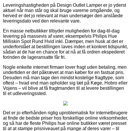
Leveringshastigheden på Design Outlet Lamper er jo yderst
aktuel når man står og skal bruge varerne omgående, og
herved er det jo relevant at man undersøger den anslåede
leveringsdato ved den relevante vare.
En masse netbutikker tilbyder muligheden for dag-til-dag
levering på massevis af varer, eksempelvis Philips Hue
Milliskin Spot Rund Hvid inkl. Dæmper, men husk at det er
underforstået at bestillingen laves inden et konkret tidspunkt,
sådan at de har en chance for at nå at få ordren ekspederet
forinden de lageransatte får fri.
Nogle enkelte internet firmaer lover fragt uden betaling, men
undertiden er det påkrævet at man køber for en fastsat pris.
Desuden må man tage den mindst kostelige fragttype, som
oftest – hvad end man opholder sig tæt på Køge, Hobro eller
Vojens – vil blive at få fragtmanden til at levere bestillingen
til et udleveringssted.
Det er jo efterhånden rigtig uproblematisk for internetbrugere
at finde de bedste priser hos forskellige online virksomheder,
og så har de fleste Philips hue online butikker været presset
til at at stampe prisniveauet på mange af deres varer – til