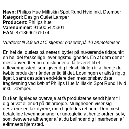
Navn:
Philips Hue Milliskin Spot Rund Hvid inkl. Dæmper
Kategori:
Design Outlet Lamper
Producent:
Philips hue
Varenummer:
915005425301
EAN:
8718696161074
Vurderet til
3.9
ud af 5 stjerner baseret på
10
anmeldelser
En hel del outlets på nettet tilbyder på nuværende tidspunkt
en hel del forskellige leveringsmuligheder. En af dem der er
mest anvendt er nu om stunder at få leveret til et
udleveringssted, som giver dig fleksibiliteten til at hente de
købte produkter når der er tid til det. Løsningen er altså rigtig
ligetil, samt desuden endvidere den mest prisbevidste
fragtløsning ved køb af Philips Hue Milliskin Spot Rund Hvid
inkl. Dæmper.
Du kan ligeledes overveje at få produkterne sendt hjem til
dig privat eller ud på dit arbejde. Muligheden viser sig
desværre en tak dyrere, men ligeledes ret nem. Den mest
betalelige leveringsmanér er unægtelig at hente ordren selv,
som desværre afhænger af at du befinder dig i nærheden af
e-firmaets hjemsted.