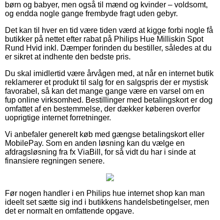
børn og babyer, men også til mænd og kvinder – voldsomt,
og endda nogle gange frembyde fragt uden gebyr.
Det kan til hver en tid være tiden værd at kigge forbi nogle få
butikker på nettet efter rabat på Philips Hue Milliskin Spot
Rund Hvid inkl. Dæmper forinden du bestiller, således at du
er sikret at indhente den bedste pris.
Du skal imidlertid være årvågen med, at når en internet butik
reklamerer et produkt til salg for en salgspris der er mystisk
favorabel, så kan det mange gange være en varsel om en
fup online virksomhed. Bestillinger med betalingskort er dog
omfattet af en bestemmelse, der dækker køberen overfor
uoprigtige internet forretninger.
Vi anbefaler generelt køb med gængse betalingskort eller
MobilePay. Som en anden løsning kan du vælge en
afdragsløsning fra fx ViaBill, for så vidt du har i sinde at
finansiere regningen senere.
Før nogen handler i en Philips hue internet shop kan man
ideelt set sætte sig ind i butikkens handelsbetingelser, men
det er normalt en omfattende opgave.