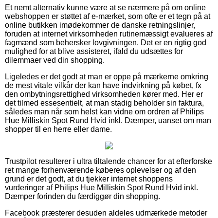
Et nemt alternativ kunne være at se nærmere på om online
webshoppen er støttet af e-mærket, som ofte er et tegn på at
online butikken imødekommer de danske retningslinjer,
foruden at internet virksomheden rutinemæssigt evalueres af
fagmænd som behersker lovgivningen. Det er en rigtig god
mulighed for at blive assisteret, ifald du udsættes for
dilemmaer ved din shopping.
Ligeledes er det godt at man er oppe på mærkerne omkring
de mest vitale vilkår der kan have indvirkning på købet, fx
den ombytningsrettighed virksomheden kører med. Her er
det tilmed essesentielt, at man stadig beholder sin faktura,
således man når som helst kan vidne om ordren af Philips
Hue Milliskin Spot Rund Hvid inkl. Dæmper, uanset om man
shopper til en herre eller dame.
Trustpilot resulterer i ultra tiltalende chancer for at efterforske
ret mange forhenværende køberes oplevelser og af den
grund er det godt, at du tjekker internet shoppens
vurderinger af Philips Hue Milliskin Spot Rund Hvid inkl.
Dæmper forinden du færdiggør din shopping.
Facebook præsterer desuden aldeles udmærkede metoder