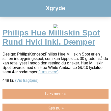
Xgryde
Philips Hue Milliskin Spot
Rund Hvid inkl. Dæmper
Design: PhilipsKoncept:Philips Hue Milliskin Spot er en
stilren indbygningsspot, som kan kippes ca. 30 grader, så du
kan rette lyset i netop den retning du ønsker. Hue Milliskin
Spot leveres med en Hue White Ambiance GU10 lyskilde
samt 4-trinsdæmper
(Læs mere)
449
kr.
(Vis fragtpris)
Læs mere »
Køb nu »